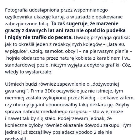
Fotografia udostępniona przez wspomnianego
użytkownika ukazuje kartę, a w zasadzie opakowanie
zabezpieczone folią.
To zaś sugeruje, że marzenie
graczy z dawnych lat ani razu nie opuściło pudełka
i nigdy nie trafiło do peceta.
Uwagę przyciąga grafika:
jak to określił jeden z redakcyjnych kolegów – „lata 90.
w pigułce”. Czołg, samolot, obcy i – na pierwszym planie –
hojnie obdarzona przez naturę kobieta z karabinem i w…
standardowej pozie, niczym wyjęta z edytora grafiki. Cóż,
wtedy to wystarczało.
Uśmiech budzi również zapewnienie o „dożywotniej
gwarancji”. Firma 3Dfx oczywiście już nie istnieje, tym
niemniej została wykupiona przez Nvidię – ciekawe zatem,
czy obecny gigant uhonorowałby taką deklarację. Gdyby
sprawa nabrała medialnego rozgłosu – kto wie, może
i nawet tak by się stało. Podejrzewam jednak, że
konieczne byłoby również okazanie dowodu zakupu. Tym
jednak już szczęśliwy posiadacz Voodoo 2 się nie
pochwalił.