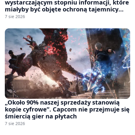
wystarczającym stopniu informacji, które
miałyby być objęte ochroną tajemnicy
handlowej”. OpenAI żąda odrzucenia
7 sie 2026
pozwu
„Około 90% naszej sprzedaży stanowią
kopie cyfrowe”. Capcom nie przejmuje się
śmiercią gier na płytach
7 sie 2026