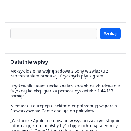
Szukaj
Ostatnie wpisy
Meksyk idzie na wojnę sądową z Sony w związku z
zaprzestaniem produkcji fizycznych płyt z grami
Użytkownik Steam Decka znalazł sposób na zbudowanie
fizycznej kolekcji gier za pomocą dyskietek z 1.44 MB
pamięci
Niemiecki i europejski sektor gier potrzebują wsparcia.
Stowarzyszenie Game apeluje do polityków
„W skardze Apple nie opisano w wystarczającym stopniu
informacji, które miałyby być objęte ochroną tajemnicy
handlowej”. OpenAI żąda odrzucenia pozwu