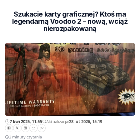
Szukacie karty graficznej? Ktoś ma
legendarną Voodoo 2 – nową, wciąż
nierozpakowaną
7 kwi 2025, 11:55
—
Aktualizacja:
28 lut 2026, 15:19
2 minuty czytania