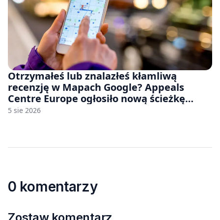
Otrzymałeś lub znalazłeś kłamliwą
recenzję w Mapach Google? Appeals
Centre Europe ogłosiło nową ścieżkę
odwoławczą dla firm i konsumentów
5 sie 2026
0 komentarzy
Zostaw komentarz