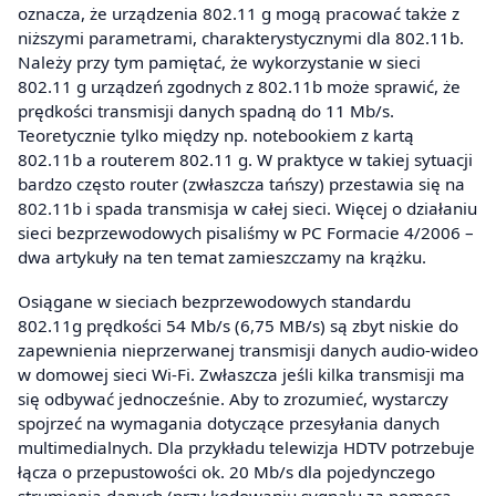
oznacza, że urządzenia 802.11 g mogą pracować także z
niższymi parametrami, charakterystycznymi dla 802.11b.
Należy przy tym pamiętać, że wykorzystanie w sieci
802.11 g urządzeń zgodnych z 802.11b może sprawić, że
prędkości transmisji danych spadną do 11 Mb/s.
Teoretycznie tylko między np. notebookiem z kartą
802.11b a routerem 802.11 g. W praktyce w takiej sytuacji
bardzo często router (zwłaszcza tańszy) przestawia się na
802.11b i spada transmisja w całej sieci. Więcej o działaniu
sieci bezprzewodowych pisaliśmy w PC Formacie 4/2006 –
dwa artykuły na ten temat zamieszczamy na krążku.
Osiągane w sieciach bezprzewodowych standardu
802.11g prędkości 54 Mb/s (6,75 MB/s) są zbyt niskie do
zapewnienia nieprzerwanej transmisji danych audio-wideo
w domowej sieci Wi-Fi. Zwłaszcza jeśli kilka transmisji ma
się odbywać jednocześnie. Aby to zrozumieć, wystarczy
spojrzeć na wymagania dotyczące przesyłania danych
multimedialnych. Dla przykładu telewizja HDTV potrzebuje
łącza o przepustowości ok. 20 Mb/s dla pojedynczego
strumienia danych (przy kodowaniu sygnału za pomocą