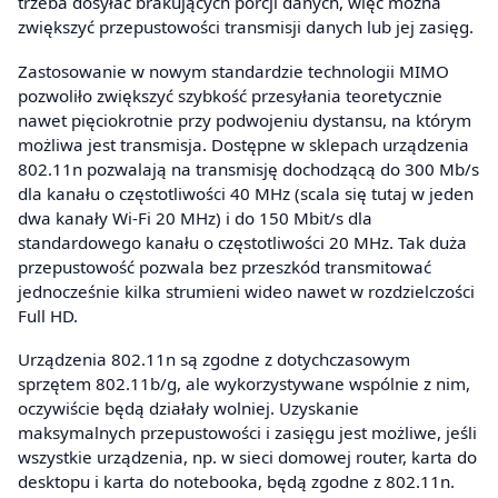
trzeba dosyłać brakujących porcji danych, więc można
zwiększyć przepustowości transmisji danych lub jej zasięg.
Zastosowanie w nowym standardzie technologii MIMO
pozwoliło zwiększyć szybkość przesyłania teoretycznie
nawet pięciokrotnie przy podwojeniu dystansu, na którym
możliwa jest transmisja. Dostępne w sklepach urządzenia
802.11n pozwalają na transmisję dochodzącą do 300 Mb/s
dla kanału o częstotliwości 40 MHz (scala się tutaj w jeden
dwa kanały Wi-Fi 20 MHz) i do 150 Mbit/s dla
standardowego kanału o częstotliwości 20 MHz. Tak duża
przepustowość pozwala bez przeszkód transmitować
jednocześnie kilka strumieni wideo nawet w rozdzielczości
Full HD.
Urządzenia 802.11n są zgodne z dotychczasowym
sprzętem 802.11b/g, ale wykorzystywane wspólnie z nim,
oczywiście będą działały wolniej. Uzyskanie
maksymalnych przepustowości i zasięgu jest możliwe, jeśli
wszystkie urządzenia, np. w sieci domowej router, karta do
desktopu i karta do notebooka, będą zgodne z 802.11n.