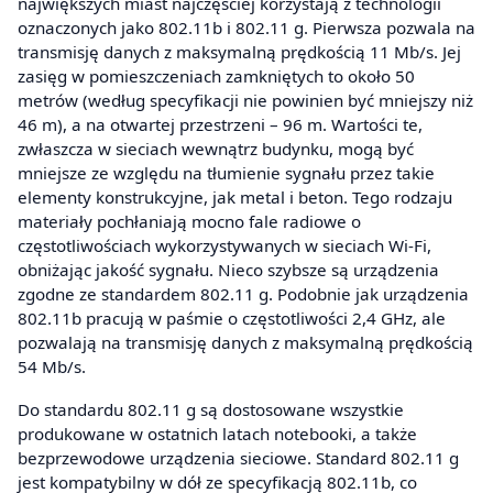
największych miast najczęściej korzystają z technologii
oznaczonych jako 802.11b i 802.11 g. Pierwsza pozwala na
transmisję danych z maksymalną prędkością 11 Mb/s. Jej
zasięg w pomieszczeniach zamkniętych to około 50
metrów (według specyfikacji nie powinien być mniejszy niż
46 m), a na otwartej przestrzeni – 96 m. Wartości te,
zwłaszcza w sieciach wewnątrz budynku, mogą być
mniejsze ze względu na tłumienie sygnału przez takie
elementy konstrukcyjne, jak metal i beton. Tego rodzaju
materiały pochłaniają mocno fale radiowe o
częstotliwościach wykorzystywanych w sieciach Wi-Fi,
obniżając jakość sygnału. Nieco szybsze są urządzenia
zgodne ze standardem 802.11 g. Podobnie jak urządzenia
802.11b pracują w paśmie o częstotliwości 2,4 GHz, ale
pozwalają na transmisję danych z maksymalną prędkością
54 Mb/s.
Do standardu 802.11 g są dostosowane wszystkie
produkowane w ostatnich latach notebooki, a także
bezprzewodowe urządzenia sieciowe. Standard 802.11 g
jest kompatybilny w dół ze specyfikacją 802.11b, co