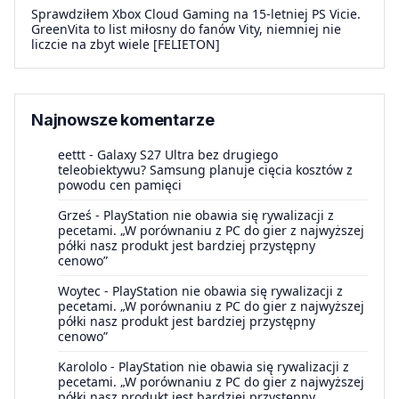
Sprawdziłem Xbox Cloud Gaming na 15-letniej PS Vicie.
GreenVita to list miłosny do fanów Vity, niemniej nie
liczcie na zbyt wiele [FELIETON]
Najnowsze komentarze
eettt
-
Galaxy S27 Ultra bez drugiego
teleobiektywu? Samsung planuje cięcia kosztów z
powodu cen pamięci
Grześ
-
PlayStation nie obawia się rywalizacji z
pecetami. „W porównaniu z PC do gier z najwyższej
półki nasz produkt jest bardziej przystępny
cenowo”
Woytec
-
PlayStation nie obawia się rywalizacji z
pecetami. „W porównaniu z PC do gier z najwyższej
półki nasz produkt jest bardziej przystępny
cenowo”
Karololo
-
PlayStation nie obawia się rywalizacji z
pecetami. „W porównaniu z PC do gier z najwyższej
półki nasz produkt jest bardziej przystępny