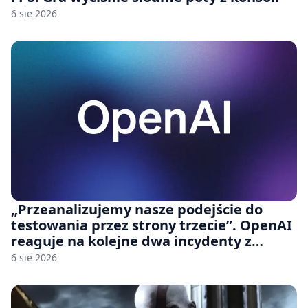
6 sie 2026
„Przeanalizujemy nasze podejście do
testowania przez strony trzecie”. OpenAI
reaguje na kolejne dwa incydenty z
udziałem autorskich modeli
6 sie 2026