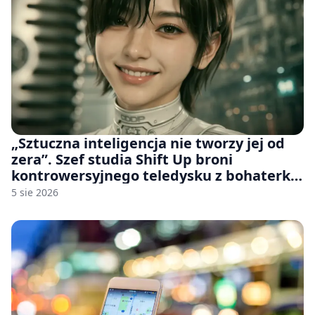
„Sztuczna inteligencja nie tworzy jej od
zera”. Szef studia Shift Up broni
kontrowersyjnego teledysku z bohaterką
Stellar Blade: Blood Rain
5 sie 2026