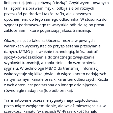
linii prostej, jedną „główną ścieżką”. Część wyemitowanych
fal, zgodnie z prawami fizyki, odbija się od różnych
przeszkód po drodze i także trafia, ale z pewnym
opóźnieniem, do tego samego odbiornika. W stosunku do
sygnału podstawowego te wszystkie odbicia są po prostu
zakłóceniami, które pogarszają jakość transmisji.
Okazuje się, że takie zakłócenia można w pewnych
warunkach wykorzystać do przyspieszenia przesyłania
danych. MIMO jest właśnie technologią, która potrafi
spożytkować zakłócenia do znacznego zwiększenia
szybkości transmisji, a konkretnie – do wzmocnienia
sygnału. W technologii MIMO do transmisji informacji
wykorzystuje się kilka (dwie lub więcej) anten nadających
na tym samym kanale oraz kilka anten odbiorczych. Każda
z tych anten jest podłączona do innego działającego
równolegle nadajnika (lub odbiornika).
Transmitowane przez nie sygnały mają częstotliwości
przesunięte względem siebie, ale wciąż mieszczące się w
szerokości kanału (w sieciach Wi-Fi szerokość kanału