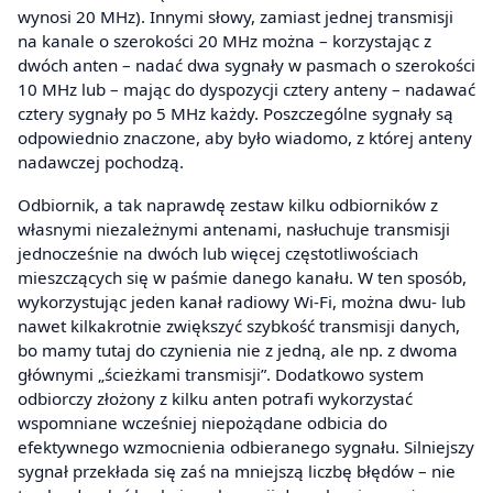
wynosi 20 MHz). Innymi słowy, zamiast jednej transmisji
na kanale o szerokości 20 MHz można – korzystając z
dwóch anten – nadać dwa sygnały w pasmach o szerokości
10 MHz lub – mając do dyspozycji cztery anteny – nadawać
cztery sygnały po 5 MHz każdy. Poszczególne sygnały są
odpowiednio znaczone, aby było wiadomo, z której anteny
nadawczej pochodzą.
Odbiornik, a tak naprawdę zestaw kilku odbiorników z
własnymi niezależnymi antenami, nasłuchuje transmisji
jednocześnie na dwóch lub więcej częstotliwościach
mieszczących się w paśmie danego kanału. W ten sposób,
wykorzystując jeden kanał radiowy Wi-Fi, można dwu- lub
nawet kilkakrotnie zwiększyć szybkość transmisji danych,
bo mamy tutaj do czynienia nie z jedną, ale np. z dwoma
głównymi „ścieżkami transmisji”. Dodatkowo system
odbiorczy złożony z kilku anten potrafi wykorzystać
wspomniane wcześniej niepożądane odbicia do
efektywnego wzmocnienia odbieranego sygnału. Silniejszy
sygnał przekłada się zaś na mniejszą liczbę błędów – nie