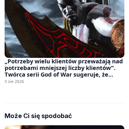
„Potrzeby wielu klientów przeważają nad
potrzebami mniejszej liczby klientów”.
Twórca serii God of War sugeruje, że
rozumie, dlaczego Sony rezygnuje z gier
5 sie 2026
na płytach
Może Ci się spodobać