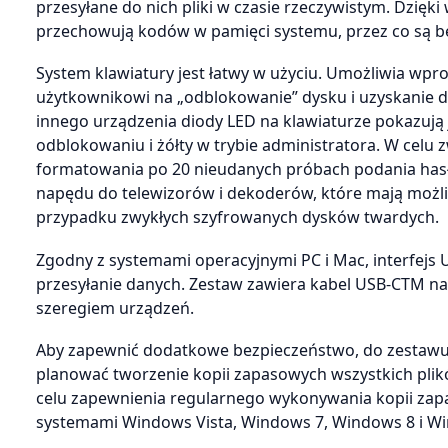
przesyłane do nich pliki w czasie rzeczywistym. Dzi
przechowują kodów w pamięci systemu, przez co są b
System klawiatury jest łatwy w użyciu. Umożliwia wpr
użytkownikowi na „odblokowanie” dysku i uzyskanie d
innego urządzenia diody LED na klawiaturze pokazują 
odblokowaniu i żółty w trybie administratora. W celu
formatowania po 20 nieudanych próbach podania hasł
napędu do telewizorów i dekoderów, które mają możli
przypadku zwykłych szyfrowanych dysków twardych.
Zgodny z systemami operacyjnymi PC i Mac, interfejs
przesyłanie danych. Zestaw zawiera kabel USB-CTM na
szeregiem urządzeń.
Aby zapewnić dodatkowe bezpieczeństwo, do zestaw
planować tworzenie kopii zapasowych wszystkich plik
celu zapewnienia regularnego wykonywania kopii za
systemami Windows Vista, Windows 7, Windows 8 i Win