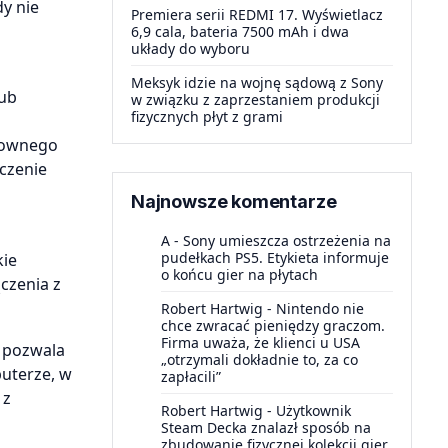
y nie
Premiera serii REDMI 17. Wyświetlacz
6,9 cala, bateria 7500 mAh i dwa
układy do wyboru
Meksyk idzie na wojnę sądową z Sony
lub
w związku z zaprzestaniem produkcji
fizycznych płyt z grami
onownego
czenie
Najnowsze komentarze
A
-
Sony umieszcza ostrzeżenia na
pudełkach PS5. Etykieta informuje
kie
o końcu gier na płytach
czenia z
Robert Hartwig
-
Nintendo nie
chce zwracać pieniędzy graczom.
Firma uważa, że klienci u USA
 pozwala
„otrzymali dokładnie to, za co
uterze, w
zapłacili”
 z
Robert Hartwig
-
Użytkownik
Steam Decka znalazł sposób na
zbudowanie fizycznej kolekcji gier