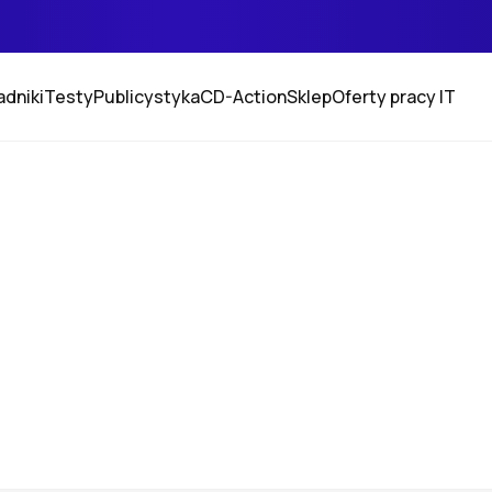
adniki
Testy
Publicystyka
CD-Action
Sklep
Oferty pracy IT