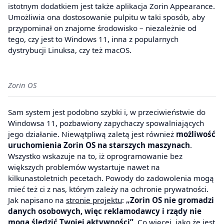
istotnym dodatkiem jest także aplikacja Zorin Appearance.
Umożliwia ona dostosowanie pulpitu w taki sposób, aby
przypominał on znajome środowisko – niezależnie od
tego, czy jest to Windows 11, inna z popularnych
dystrybucji Linuksa, czy też macOS.
Zorin OS
Sam system jest podobno szybki i, w przeciwieństwie do
Windowsa 11, pozbawiony zapychaczy spowalniających
jego działanie. Niewątpliwą zaletą jest również
możliwość
uruchomienia Zorin OS na starszych maszynach
.
Wszystko wskazuje na to, iż oprogramowanie bez
większych problemów wystartuje nawet na
kilkunastoletnich pecetach. Powody do zadowolenia mogą
mieć też ci z nas, którym zależy na ochronie prywatności.
Jak napisano na
stronie projektu
:
„Zorin OS nie gromadzi
danych osobowych, więc reklamodawcy i rządy nie
mogą śledzić Twojej aktywności”
. Co więcej, jako że jest