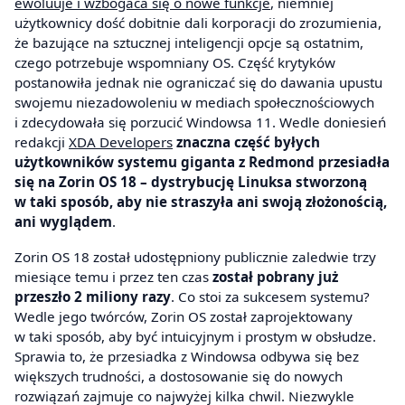
ewoluuje i wzbogaca się o nowe funkcje
, niemniej
użytkownicy dość dobitnie dali korporacji do zrozumienia,
że bazujące na sztucznej inteligencji opcje są ostatnim,
czego potrzebuje wspomniany OS. Część krytyków
postanowiła jednak nie ograniczać się do dawania upustu
swojemu niezadowoleniu w mediach społecznościowych
i zdecydowała się porzucić Windowsa 11. Wedle doniesień
redakcji
XDA Developers
znaczna część byłych
użytkowników systemu giganta z Redmond przesiadła
się na Zorin OS 18 – dystrybucję Linuksa stworzoną
w taki sposób, aby nie straszyła ani swoją złożonością,
ani wyglądem
.
Zorin OS 18 został udostępniony publicznie zaledwie trzy
miesiące temu i przez ten czas
został pobrany już
przeszło 2 miliony razy
. Co stoi za sukcesem systemu?
Wedle jego twórców, Zorin OS został zaprojektowany
w taki sposób, aby być intuicyjnym i prostym w obsłudze.
Sprawia to, że przesiadka z Windowsa odbywa się bez
większych trudności, a dostosowanie się do nowych
rozwiązań zajmuje co najwyżej kilka chwil. Niezwykle