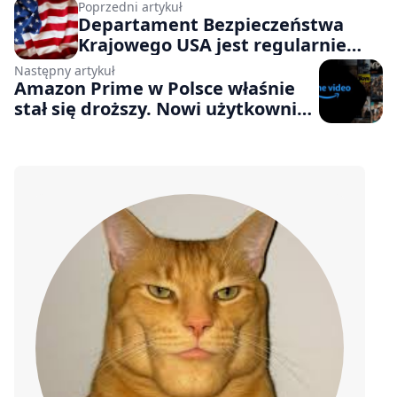
Poprzedni artykuł
Departament Bezpieczeństwa
Krajowego USA jest regularnie
oskarżany o łamanie praw
Następny artykuł
autorskich. Wszystko przez
Amazon Prime w Polsce właśnie
podkłady dźwiękowe do rolek na
stał się droższy. Nowi użytkownicy
Instagramie
zapłacą więcej już teraz, aktualni
dopiero przy kolejnym rozliczeniu