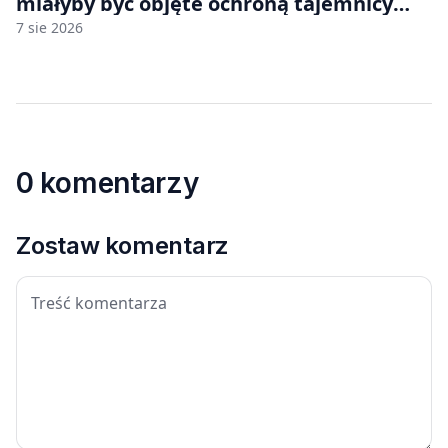
miałyby być objęte ochroną tajemnicy
handlowej”. OpenAI żąda odrzucenia
7 sie 2026
pozwu
0 komentarzy
Zostaw komentarz