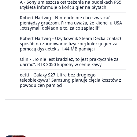
A
-
Sony umieszcza ostrzeżenia na pudełkach PS5.
Etykieta informuje o końcu gier na płytach
Robert Hartwig
-
Nintendo nie chce zwracać
pieniędzy graczom. Firma uważa, że klienci u USA
„otrzymali dokładnie to, za co zapłacili”
Robert Hartwig
-
Użytkownik Steam Decka znalazł
sposób na zbudowanie fizycznej kolekcji gier za
pomocą dyskietek z 1.44 MB pamięci
Olin
-
„To nie jest kradzież, to jest praktycznie za
darmo”. RTX 3050 kupiony w cenie kawy
eettt
-
Galaxy S27 Ultra bez drugiego
teleobiektywu? Samsung planuje cięcia kosztów z
powodu cen pamięci