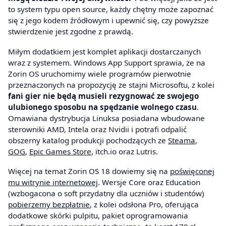
to system typu open source, każdy chętny może zapoznać
się z jego kodem źródłowym i upewnić się, czy powyższe
stwierdzenie jest zgodne z prawdą.
Miłym dodatkiem jest komplet aplikacji dostarczanych
wraz z systemem. Windows App Support sprawia, że na
Zorin OS uruchomimy wiele programów pierwotnie
przeznaczonych na propozycję ze stajni Microsoftu, z kolei
fani gier nie będą musieli rezygnować ze swojego
ulubionego sposobu na spędzanie wolnego czasu
.
Omawiana dystrybucja Linuksa posiadana wbudowane
sterowniki AMD, Intela oraz Nvidii i potrafi odpalić
obszerny katalog produkcji pochodzących ze
Steama
,
GOG
,
Epic Games Store
, itch.io oraz Lutris.
Więcej na temat Zorin OS 18 dowiemy się na
poświęconej
mu witrynie internetowej
. Wersje Core oraz Education
(wzbogacona o soft przydatny dla uczniów i studentów)
pobierzemy bezpłatnie
, z kolei odsłona Pro, oferująca
dodatkowe skórki pulpitu, pakiet oprogramowania