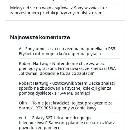
Meksyk idzie na wojnę sądową z Sony w związku z
zaprzestaniem produkcji fizycznych płyt z grami
Najnowsze komentarze
A
-
Sony umieszcza ostrzeżenia na pudełkach PS5.
Etykieta informuje o końcu gier na płytach
Robert Hartwig
-
Nintendo nie chce zwracać
pieniędzy graczom. Firma uważa, że klienci u USA
„otrzymali dokładnie to, za co zapłacili”
Robert Hartwig
-
Użytkownik Steam Decka znalazł
sposób na zbudowanie fizycznej kolekcji gier za
pomocą dyskietek z 1.44 MB pamięci
Olin
-
„To nie jest kradzież, to jest praktycznie za
darmo”. RTX 3050 kupiony w cenie kawy
eettt
-
Galaxy S27 Ultra bez drugiego
teleobiektywu? Samsung planuje cięcia kosztów z
powodu cen pamięci