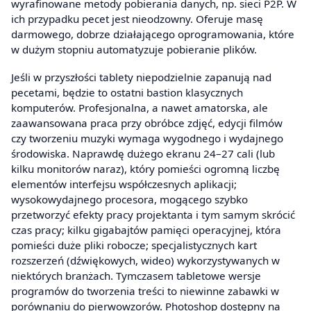
wyrafinowane metody pobierania danych, np. sieci P2P. W
ich przypadku pecet jest nieodzowny. Oferuje masę
darmowego, dobrze działającego oprogramowania, które
w dużym stopniu automatyzuje pobieranie plików.
Jeśli w przyszłości tablety niepodzielnie zapanują nad
pecetami, będzie to ostatni bastion klasycznych
komputerów. Profesjonalna, a nawet amatorska, ale
zaawansowana praca przy obróbce zdjęć, edycji filmów
czy tworzeniu muzyki wymaga wygodnego i wydajnego
środowiska. Naprawdę dużego ekranu 24–27 cali (lub
kilku monitorów naraz), który pomieści ogromną liczbę
elementów interfejsu współczesnych aplikacji;
wysokowydajnego procesora, mogącego szybko
przetworzyć efekty pracy projektanta i tym samym skrócić
czas pracy; kilku gigabajtów pamięci operacyjnej, która
pomieści duże pliki robocze; specjalistycznych kart
rozszerzeń (dźwiękowych, wideo) wykorzystywanych w
niektórych branżach. Tymczasem tabletowe wersje
programów do tworzenia treści to niewinne zabawki w
porównaniu do pierwowzorów. Photoshop dostępny na