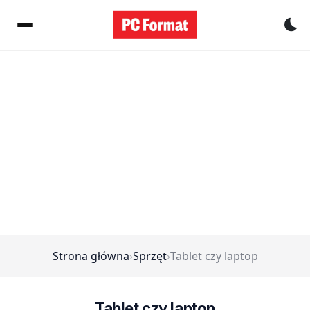
Pr
Strona główna
›
Sprzęt
›
Tablet czy laptop
Tablet czy laptop