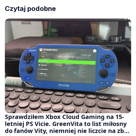
Czytaj podobne
Sprawdziłem Xbox Cloud Gaming na 15-
letniej PS Vicie. GreenVita to list miłosny
do fanów Vity, niemniej nie liczcie na zbyt