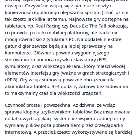
dźwięku. Oczywiście wiążą się z tym duże koszty i
konieczność regularnego ulepszania sprzętu (choć już nie
tak często jak kilka lat temu). Najnowsze gry dostępne na
tabletach, np. Real Racing czy Deus Ex: The Fall pokazują,
co prawda, pazurki mobilnej platformy, ale nadal nie
mogą równać się z tytułami z PC. Na dodatek niektóre
gatunki gier zawsze będą się lepiej sprawdzały na
komputerze. Głównie z powodu wygodniejszego
sterowania za pomocą myszki i klawiatury (FPS,
symulatory) oraz większego ekranu, który mieści więcej
elementów interfejsu gry (ważne w grach strategicznych i
cRPG). Gry wciąż stanowią poważne obciążenie dla
akumulatora tabletu. 3–4 godziny zabawy bez ładowania
to maksymalny czas dla większości urządzeń.
Czynność prosta i powszechna. Aż dziwne, że wciąż
sprawia kłopoty użytkownikom tabletów. Bez instalowania
dodatkowych aplikacji system nie wspiera żadnej formy
wymiany plików poza pobieraniem przez przeglądarkę
internetową. A przecież często wykorzystywane są bardziej