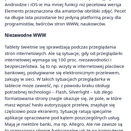
Androidzie i iOS-ie ma mniej funkcji niż pecetowa wersja
Elements przeznaczona dla amatorów obróbki zdjęć. Pecet
na długie lata pozostanie też jedyną platformą pracy dla
programistów, twórców stron WWW, naukowców.
Niezawodne WWW
Tablety świetnie się sprawdzają podczas przeglądania
stron internetowych. Ale są sytuacje, gdy od przeglądarki
internetowej wymaga się 100 proc. niezawodności i
bezpieczeństwa. Są to np. wizyty w internetowej placówce
bankowej, posługiwanie się elektronicznym przelewem,
zakupy w sieci. W takich sytuacjach przeglądarka w
tablecie może zawieść, np. z powodu braku obsługi
potrzebnej technologii – Flash, Silverlight – lub złego
formatowania strony (nagle okazuje się, że pole, w które
masz wpisać hasło autoryzujące przelew, znajduje się
częściowo poza ekranem). Sytuację ratują specjalne
aplikacje opracowane pod kątem poszczególnych usług.
Mają je niektóre banki, ma np. Allegro. Ale nie zawsze są
to rozwiązania równie funkcjonalne jak te na komputerze.