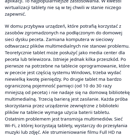
aplikacji. To najpopularniejsze zastosowania. W kwestii
wirtualizacji tablety nie są w tej chwili w stanie niczego
zapewnić.
W domu przybywa urządzeń, które potrafią korzystać z
zasobów zgromadzonych na podłączonym do domowej
sieci dysku peceta. Zamiana komputera w sieciowy
odtwarzacz plików multimedialnych nie stanowi problemu.
Teoretycznie tablet może posłużyć jako media center dla
peceta lub telewizora. Istnieje jednak kilka przeszkód. Po
pierwsze na potrzebne na tablecie oprogramowanie, które
w pececie jest częścią systemu Windows, trzeba wydać
niewielką kwotę pieniędzy. Po drugie tablet ma bardzo
ograniczoną pojemność pamięci (od 10 do 30 razy
mniejszą od peceta) i nie nadaje się na domową bibliotekę
multimedialną. Trzecią barierą jest zasilanie. Każda próba
skorzystania przez urządzenie zewnętrzne z biblioteki
plików na tablecie wymaga użycia baterii tabletu.
Ostatnim problemem jest transmisja multimediów. Sieć
Wi-Fi, z której korzystają tablety, wystarczy do przesyłania
muzyki lub zdjęć. Ale strumieniowanie filmu Full HD na