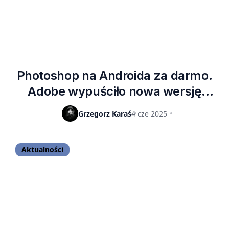
Photoshop na Androida za darmo.
Adobe wypuściło nowa wersję
popularnego edytora
Grzegorz Karaś
4 cze 2025
Aktualności