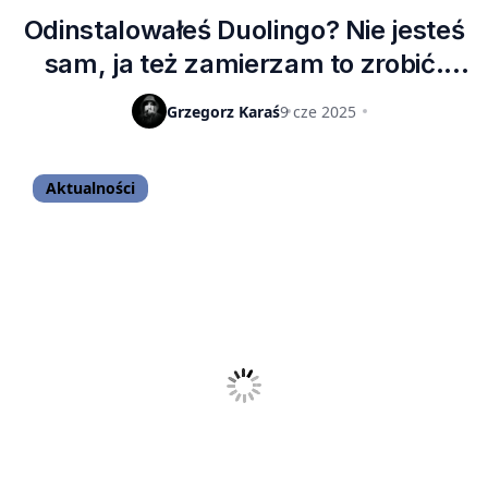
Odinstalowałeś Duolingo? Nie jesteś
sam, ja też zamierzam to zrobić.
Gigantyczne problemy aplikacji
Grzegorz Karaś
9 cze 2025
Aktualności