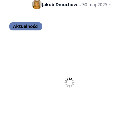
wkracza do gry
Jakub Dmuchowski
30 maj 2025
Aktualności