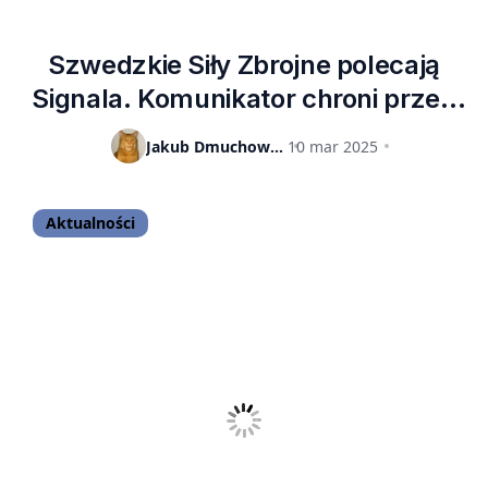
Szwedzkie Siły Zbrojne polecają
Signala. Komunikator chroni przed
przechwytywaniem wiadomości i
Jakub Dmuchowski
10 mar 2025
połączeń
Aktualności