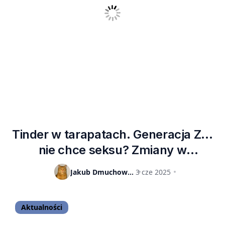
Tinder w tarapatach. Generacja Z…
nie chce seksu? Zmiany w
popularnej aplikacji
Jakub Dmuchowski
3 cze 2025
Aktualności