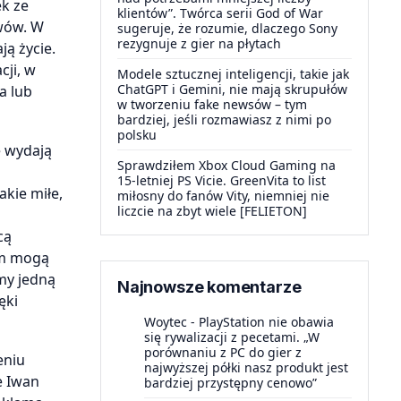
ek ze
klientów”. Twórca serii God of War
ewów. W
sugeruje, że rozumie, dlaczego Sony
rezygnuje z gier na płytach
ją życie.
cji, w
Modele sztucznej inteligencji, takie jak
ChatGPT i Gemini, nie mają skrupułów
a lub
w tworzeniu fake newsów – tym
bardziej, jeśli rozmawiasz z nimi po
polsku
e wydają
Sprawdziłem Xbox Cloud Gaming na
15-letniej PS Vicie. GreenVita to list
akie miłe,
miłosny do fanów Vity, niemniej nie
liczcie na zbyt wiele [FELIETON]
cą
ym mogą
my jedną
Najnowsze komentarze
ęki
Woytec
-
PlayStation nie obawia
się rywalizacji z pecetami. „W
porównaniu z PC do gier z
eniu
najwyższej półki nasz produkt jest
e Iwan
bardziej przystępny cenowo”