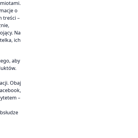
dmiotami.
rmacje o
 treści –
nie,
ojący. Na
elka, ich
tego, aby
duktów.
cji. Obaj
Facebook,
rytetem –
obsłudze