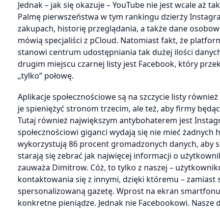
Jednak – jak się okazuje – YouTube nie jest wcale aż t
Palmę pierwszeństwa w tym rankingu dzierży Instagr
zakupach, historię przeglądania, a także dane osobowe
mówią specjaliści z pCloud. Natomiast fakt, że platf
stanowi centrum udostępniania tak dużej ilości dany
drugim miejscu czarnej listy jest Facebook, który prze
„tylko” połowę.
Aplikacje społecznościowe są na szczycie listy również
je spieniężyć stronom trzecim, ale też, aby firmy będ
Tutaj również największym antybohaterem jest Instagr
społecznościowi giganci wydają się nie mieć żadnych
wykorzystują 86 procent gromadzonych danych, aby s
starają się zebrać jak najwięcej informacji o użytkow
zauważa Dimitrow. Cóż, to tylko z naszej – użytkown
kontaktowania się z innymi, dzięki któremu – zamiast
spersonalizowaną gazetę. Wprost na ekran smartfonu 
konkretne pieniądze. Jednak nie Facebookowi. Nasze d