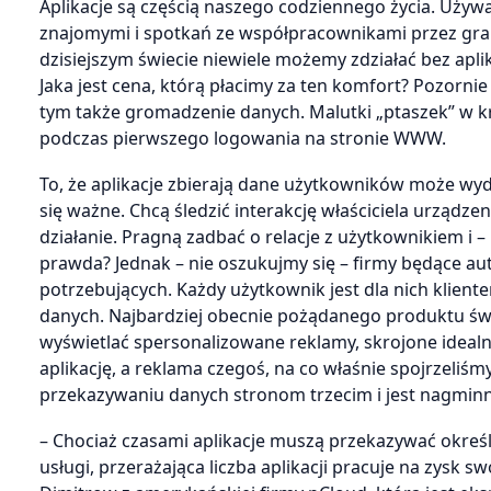
Aplikacje są częścią naszego codziennego życia. Uży
znajomymi i spotkań ze współpracownikami przez gra
dzisiejszym świecie niewiele możemy zdziałać bez aplik
Jaka jest cena, którą płacimy za ten komfort? Pozornie
tym także gromadzenie danych. Malutki „ptaszek” w k
podczas pierwszego logowania na stronie WWW.
To, że aplikacje zbierają dane użytkowników może wyd
się ważne. Chcą śledzić interakcję właściciela urządze
działanie. Pragną zadbać o relacje z użytkownikiem i –
prawda? Jednak – nie oszukujmy się – firmy będące au
potrzebujących. Każdy użytkownik jest dla nich kliente
danych. Najbardziej obecnie pożądanego produktu świ
wyświetlać spersonalizowane reklamy, skrojone idea
aplikację, a reklama czegoś, na co właśnie spojrzeliśm
przekazywaniu danych stronom trzecim i jest nagminn
– Chociaż czasami aplikacje muszą przekazywać okreś
usługi, przerażająca liczba aplikacji pracuje na zysk 