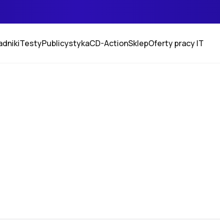
adniki
Testy
Publicystyka
CD-Action
Sklep
Oferty pracy IT