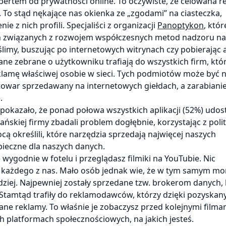
spertem od prywatności online. To oczywiste, że celowana 
 To stąd nękające nas okienka ze „zgodami” na ciasteczka,
e z nich profili. Specjaliści z organizacji
Panoptykon
, któr
ń związanych z rozwojem współczesnych metod nadzoru n
imy, buszując po internetowych witrynach czy pobierając a
ane zebrane o użytkowniku trafiają do wszystkich firm, któ
eklamę właściwej osobie w sieci. Tych podmiotów może być 
towar sprzedawany na internetowych giełdach, a zarabiani
.
okazało, że ponad połowa wszystkich aplikacji (52%) udos
skiej firmy zbadali problem dogłębnie, korzystając z poli
ocą określili, które narzędzia sprzedają najwięcej naszych
zpieczne dla naszych danych.
ę wygodnie w fotelu i przeglądasz filmiki na YouTubie. Nic
al każdego z nas. Mało osób jednak wie, że w tym samym m
ziej. Najpewniej zostały sprzedane tzw. brokerom danych, 
 Stamtąd trafiły do reklamodawców, którzy dzięki pozyska
e reklamy. To właśnie je zobaczysz przed kolejnymi filmam
ch platformach społecznościowych, na jakich jesteś.