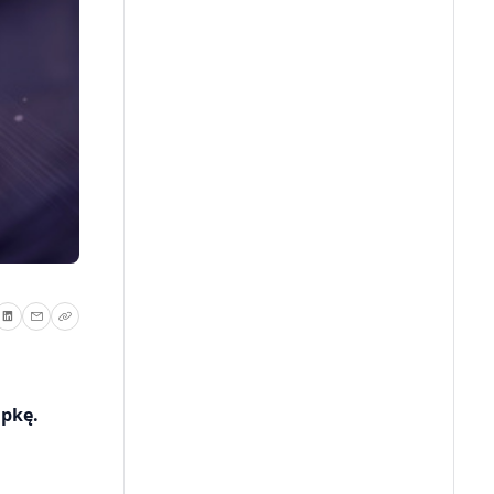
apkę.