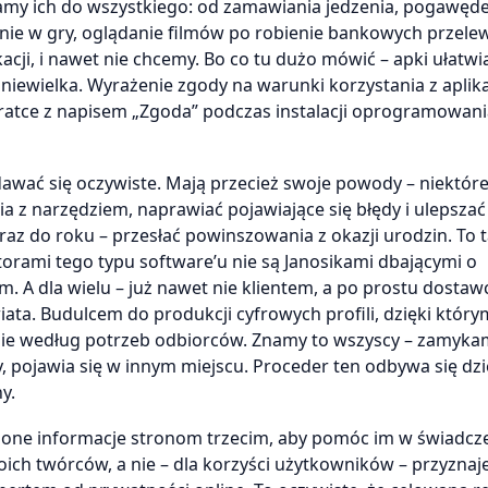
wamy ich do wszystkiego: od zamawiania jedzenia, pogawęd
nie w gry, oglądanie filmów po robienie bankowych przel
acji, i nawet nie chcemy. Bo co tu dużo mówić – apki ułatwia
 niewielka. Wyrażenie zgody na warunki korzystania z aplika
ratce z napisem „Zgoda” podczas instalacji oprogramowani
awać się oczywiste. Mają przecież swoje powody – niektór
nia z narzędziem, naprawiać pojawiające się błędy i ulepszać
 raz do roku – przesłać powinszowania z okazji urodzin. To t
torami tego typu software’u nie są Janosikami dbającymi o
m. A dla wielu – już nawet nie klientem, a po prostu dostaw
ata. Budulcem do produkcji cyfrowych profili, dzięki któr
lnie według potrzeb odbiorców. Znamy to wszyscy – zamyka
y, pojawia się w innym miejscu. Proceder ten odbywa się dzi
y.
lone informacje stronom trzecim, aby pomóc im w świadcz
swoich twórców, a nie – dla korzyści użytkowników – przyznaj