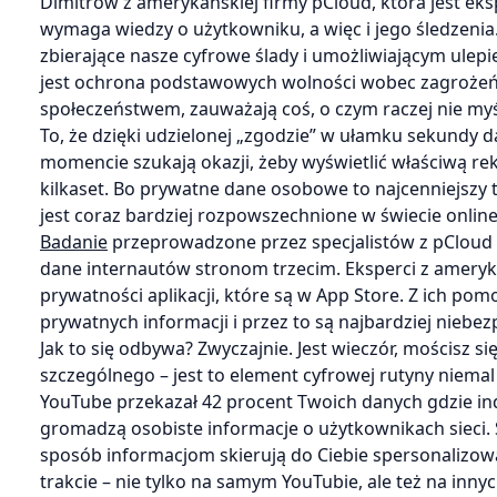
Dimitrow z amerykańskiej firmy pCloud, która jest ek
wymaga wiedzy o użytkowniku, a więc i jego śledzenia.
zbierające nasze cyfrowe ślady i umożliwiającym ulepieni
jest ochrona podstawowych wolności wobec zagroże
społeczeństwem, zauważają coś, o czym raczej nie myśl
To, że dzięki udzielonej „zgodzie” w ułamku sekundy d
momencie szukają okazji, żeby wyświetlić właściwą r
kilkaset. Bo prywatne dane osobowe to najcenniejszy 
jest coraz bardziej rozpowszechnione w świecie online
Badanie
przeprowadzone przez specjalistów z pCloud p
dane internautów stronom trzecim. Eksperci z amerykań
prywatności aplikacji, które są w App Store. Z ich pom
prywatnych informacji i przez to są najbardziej niebe
Jak to się odbywa? Zwyczajnie. Jest wieczór, mościsz si
szczególnego – jest to element cyfrowej rutyny niem
YouTube przekazał 42 procent Twoich danych gdzie ind
gromadzą osobiste informacje o użytkownikach sieci.
sposób informacjom skierują do Ciebie spersonalizowan
trakcie – nie tylko na samym YouTubie, ale też na inny