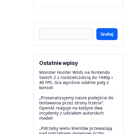
Szukaj
Ostatnie wpisy
Monster Hunter Wilds na Nintendo
Switch 2 z rozdzielczością do 1440p i
40 FPS. Gra wyciśnie siódme poty z
konsoli
„Przeanalizujemy nasze podejście do
testowania przez strony trzecie”.
OpenAI reaguje na kolejne dwa
incydenty z udziałem autorskich
modeli
„Potrzeby wielu klientów przeważają
nad potrzebami mniejszej liczby