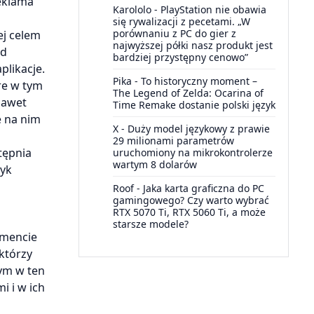
reklama
Karololo
-
PlayStation nie obawia
się rywalizacji z pecetami. „W
porównaniu z PC do gier z
ej celem
najwyższej półki nasz produkt jest
ad
bardziej przystępny cenowo”
plikacje.
Pika
-
To historyczny moment –
re w tym
The Legend of Zelda: Ocarina of
nawet
Time Remake dostanie polski język
e na nim
X
-
Duży model językowy z prawie
29 milionami parametrów
tępnia
uruchomiony na mikrokontrolerze
wartym 8 dolarów
tyk
Roof
-
Jaka karta graficzna do PC
gamingowego? Czy warto wybrać
RTX 5070 Ti, RTX 5060 Ti, a może
starsze modele?
omencie
którzy
nym w ten
i i w ich