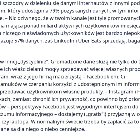
aki szczodry w dzieleniu się danymi internautów z innymi po
am, który udostępnia 79% pozyskanych danych, w tym info
. – Nic dziwnego, że w twoim kanale jest tyle promowanych
orma mająca ponad miliard aktywnych użytkowników miesięcz
ch niczego nieświadomych użytkowników jest bardzo niepok
kazuje 57% danych, zaś LinkedIn i Uber Eats sprzedają, bagat
 w innej „dyscyplinie”. Gromadzone dane służą nie tylko do 
ące ich właścicielami mogły sprzedawać więcej własnych pro
am, wraz z jego firmą macierzystą – Facebookiem. Ci
 hamulców w czerpaniu korzyści z udostępnionym im informa
przedawać użytkownikom własne produkty. – Instagram i 
nikach, zamiast chronić ich prywatność, co powinno być prio
ików – perspektywy Facebook jest wygodnym interfejsem do
 szumu informacyjnego – dostajemy („gratis”!) przyjazną w 
czy laptopa. W normalnym świecie trzeba by zapłacić za to
ane są dla niego o niebo cenniejsze.