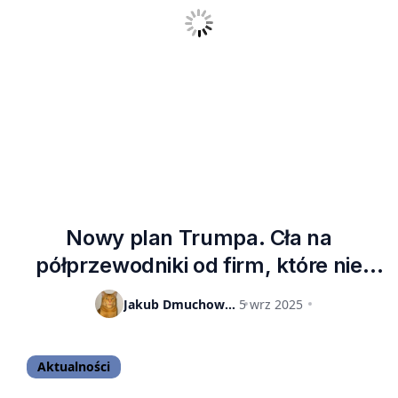
Nowy plan Trumpa. Cła na
półprzewodniki od firm, które nie
przenoszą się z produkcją do USA
Jakub Dmuchowski
5 wrz 2025
Aktualności