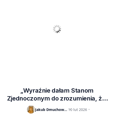
„Wyraźnie dałam Stanom
Zjednoczonym do zrozumienia, że ​​
jest to niemożliwe”. Tajwan nie
Jakub Dmuchowski
10 lut 2026