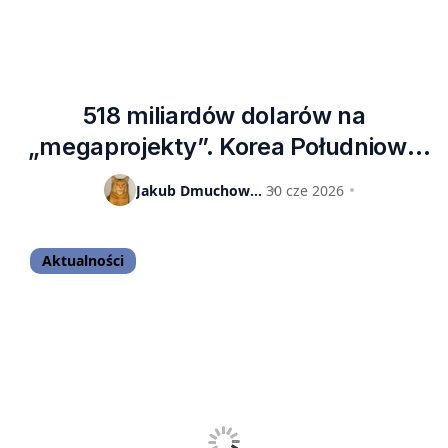
518 miliardów dolarów na
„megaprojekty”. Korea Południowa
inwestuje w półprzewodniki
Jakub Dmuchowski
30 cze 2026
Aktualności