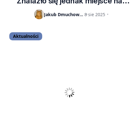
Znalazło się jednak miejsce na
wyjątek
Jakub Dmuchowski
8 sie 2025
Aktualności