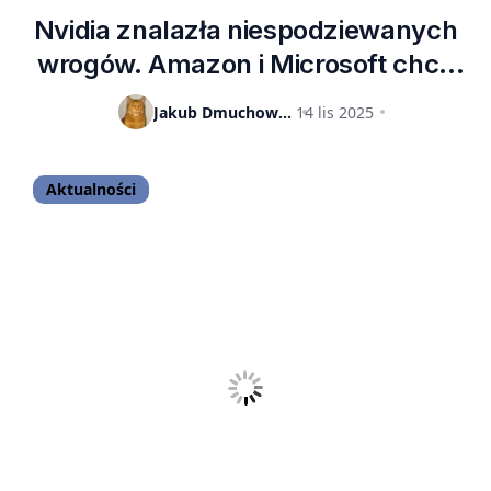
Nvidia znalazła niespodziewanych
wrogów. Amazon i Microsoft chcą
odciąć firmę od chińskiego rynku.
Jakub Dmuchowski
14 lis 2025
Aktualności