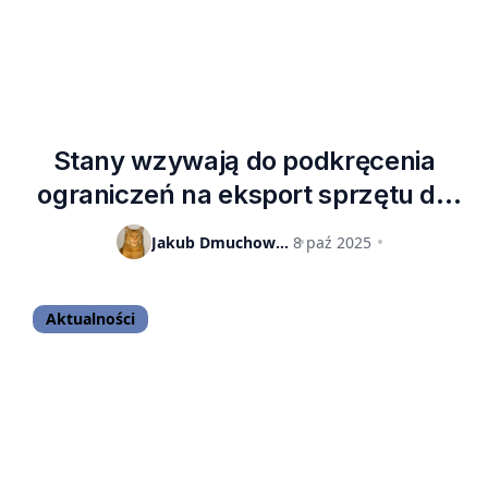
Stany wzywają do podkręcenia
ograniczeń na eksport sprzętu do
produkcji półprzewodników do Chin
Jakub Dmuchowski
8 paź 2025
Aktualności