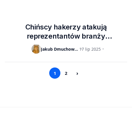
Chińscy hakerzy atakują
reprezentantów branży
półprzewodników z Tajwanu
Jakub Dmuchowski
17 lip 2025
›
1
2