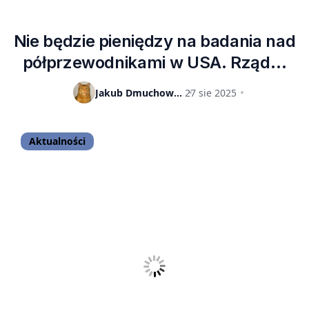
Nie będzie pieniędzy na badania nad
półprzewodnikami w USA. Rząd…
uznał fundusz za nielegalny
Jakub Dmuchowski
27 sie 2025
Aktualności