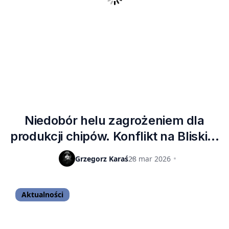
Niedobór helu zagrożeniem dla
produkcji chipów. Konflikt na Bliskim
Wschodzie uderza w branżę AI
Grzegorz Karaś
28 mar 2026
Aktualności