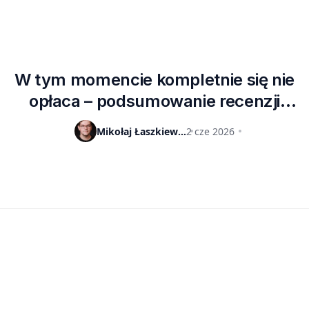
W tym momencie kompletnie się nie
opłaca – podsumowanie recenzji
Radeona RX 9070 GRE
Mikołaj Łaszkiewicz
2 cze 2026