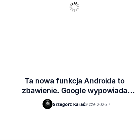
Ta nowa funkcja Androida to
zbawienie. Google wypowiada
wojnę oszustom
Grzegorz Karaś
3 cze 2026