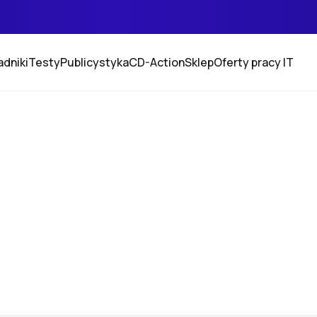
adniki
Testy
Publicystyka
CD-Action
Sklep
Oferty pracy IT