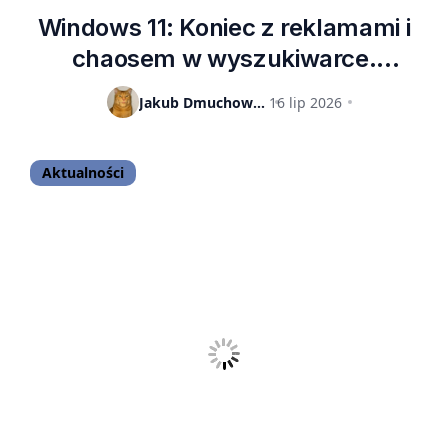
Windows 11: Koniec z reklamami i
chaosem w wyszukiwarce.
Microsoft wprowadza wielkie zmiany
Jakub Dmuchowski
16 lip 2026
Aktualności