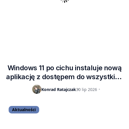
Windows 11 po cichu instaluje nową
aplikację z dostępem do wszystkich
twoich zdjęć – przywitaj OneDrive
Konrad Ratajczak
30 lip 2026
Photos
Aktualności