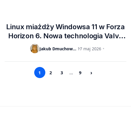
Linux miażdży Windowsa 11 w Forza
Horizon 6. Nowa technologia Valve
ratuje karty z 4 GB VRAM
Jakub Dmuchowski
17 maj 2026
›
1
2
3
…
9