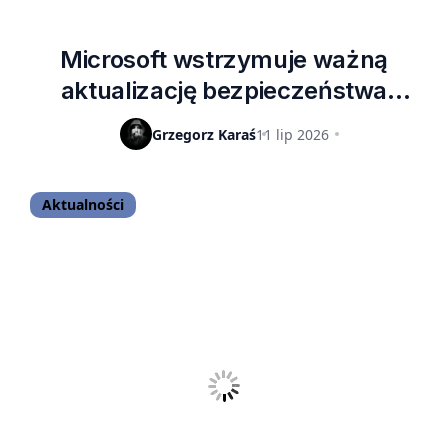
Microsoft wstrzymuje ważną
aktualizację bezpieczeństwa
Windows 11. Powodem problemy z
Grzegorz Karaś
11 lip 2026
kompatybilnością
Aktualności