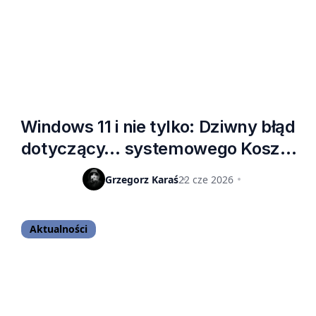
Windows 11 i nie tylko: Dziwny błąd
dotyczący… systemowego Kosza.
Poprawka dopiero za trzy tygodnie
Grzegorz Karaś
22 cze 2026
Aktualności