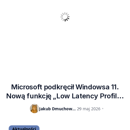
Microsoft podkręcił Windowsa 11.
Nową funkcję „Low Latency Profile”
możemy nieoficjalnie przetestować
Jakub Dmuchowski
29 maj 2026
już teraz
Aktualności