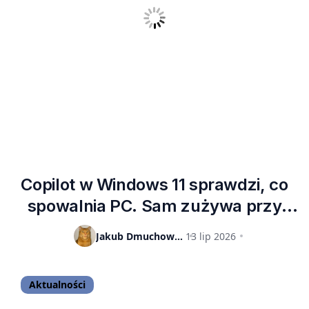
Copilot w Windows 11 sprawdzi, co
spowalnia PC. Sam zużywa przy
tym 1 GB pamięci RAM
Jakub Dmuchowski
13 lip 2026
Aktualności