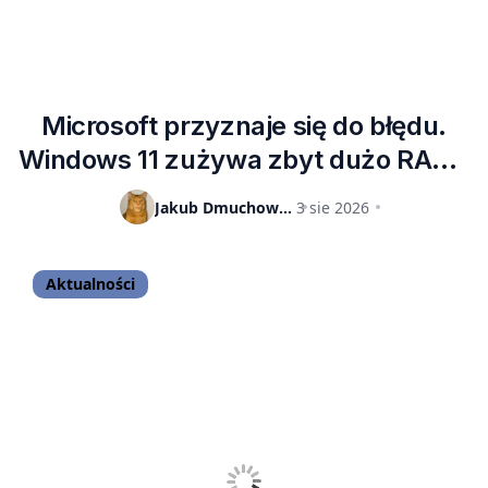
Microsoft przyznaje się do błędu.
Windows 11 zużywa zbyt dużo RAM-
u i zostanie to zmienione
Jakub Dmuchowski
3 sie 2026
Aktualności