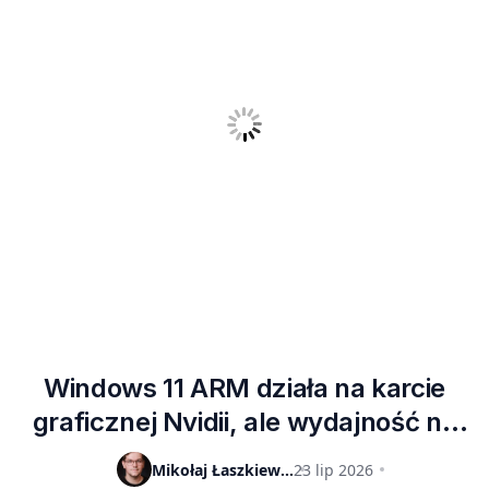
Windows 11 ARM działa na karcie
graficznej Nvidii, ale wydajność na
razie mocno rozczarowuje
Mikołaj Łaszkiewicz
23 lip 2026