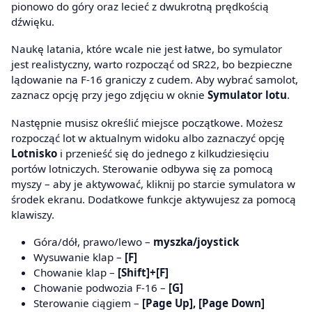
pionowo do góry oraz lecieć z dwukrotną prędkością
dźwięku.
Naukę latania, które wcale nie jest łatwe, bo symulator
jest realistyczny, warto rozpocząć od SR22, bo bezpieczne
lądowanie na F-16 graniczy z cudem. Aby wybrać samolot,
zaznacz opcję przy jego zdjęciu w oknie
Symulator lotu
.
Następnie musisz określić miejsce początkowe. Możesz
rozpocząć lot w aktualnym widoku albo zaznaczyć opcję
Lotnisko
i przenieść się do jednego z kilkudziesięciu
portów lotniczych. Sterowanie odbywa się za pomocą
myszy – aby je aktywować, kliknij po starcie symulatora w
środek ekranu. Dodatkowe funkcje aktywujesz za pomocą
klawiszy.
Góra/dół, prawo/lewo –
myszka/joystick
Wysuwanie klap –
[F]
Chowanie klap –
[Shift]+[F]
Chowanie podwozia F-16 –
[G]
Sterowanie ciągiem –
[Page Up], [Page Down]