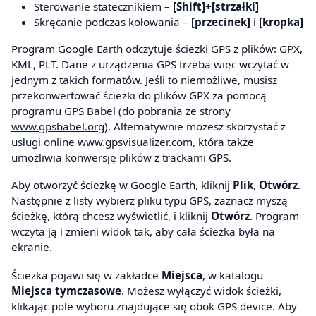
Sterowanie statecznikiem –
[Shift]+[strzałki]
Skręcanie podczas kołowania –
[przecinek]
i
[kropka]
Program Google Earth odczytuje ścieżki GPS z plików: GPX,
KML, PLT. Dane z urządzenia GPS trzeba więc wczytać w
jednym z takich formatów. Jeśli to niemożliwe, musisz
przekonwertować ścieżki do plików GPX za pomocą
programu GPS Babel (do pobrania ze strony
www.gpsbabel.org
). Alternatywnie możesz skorzystać z
usługi online
www.gpsvisualizer.com
, która także
umożliwia konwersję plików z trackami GPS.
Aby otworzyć ścieżkę w Google Earth, kliknij
Plik
,
Otwórz
.
Następnie z listy wybierz pliku typu GPS, zaznacz myszą
ścieżkę, którą chcesz wyświetlić, i kliknij
Otwórz
. Program
wczyta ją i zmieni widok tak, aby cała ścieżka była na
ekranie.
Ścieżka pojawi się w zakładce
Miejsca
, w katalogu
Miejsca tymczasowe
. Możesz wyłączyć widok ścieżki,
klikając pole wyboru znajdujące się obok GPS device. Aby