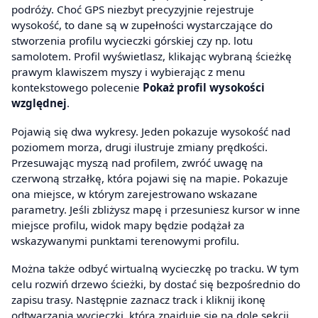
podróży. Choć GPS niezbyt precyzyjnie rejestruje
wysokość, to dane są w zupełności wystarczające do
stworzenia profilu wycieczki górskiej czy np. lotu
samolotem. Profil wyświetlasz, klikając wybraną ścieżkę
prawym klawiszem myszy i wybierając z menu
kontekstowego polecenie
Pokaż profil wysokości
względnej
.
Pojawią się dwa wykresy. Jeden pokazuje wysokość nad
poziomem morza, drugi ilustruje zmiany prędkości.
Przesuwając myszą nad profilem, zwróć uwagę na
czerwoną strzałkę, która pojawi się na mapie. Pokazuje
ona miejsce, w którym zarejestrowano wskazane
parametry. Jeśli zbliżysz mapę i przesuniesz kursor w inne
miejsce profilu, widok mapy będzie podążał za
wskazywanymi punktami terenowymi profilu.
Można także odbyć wirtualną wycieczkę po tracku. W tym
celu rozwiń drzewo ścieżki, by dostać się bezpośrednio do
zapisu trasy. Następnie zaznacz track i kliknij ikonę
odtwarzania wycieczki, która znajduje się na dole sekcji