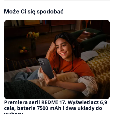
Może Ci się spodobać
Premiera serii REDMI 17. Wyświetlacz 6,9
cala, bateria 7500 mAh i dwa układy do
wyboru