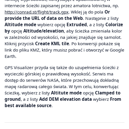
internecie ścieżki zapisanej przez amatora lotnictwa, np.
http://conrad.st/flight/track.gpx
. Wklej ją do pola
Or
provide the URL of data on the Web
. Następnie z listy
Altitude mode
wybierz opcję
Extruded
, a z listy
Colorize
by
opcję
Altitude/elevation
, aby ścieżka zmieniała kolor
w zależności od wysokości, na jakiej znajduje się samolot.
Kliknij przycisk
Create KML tile
. Po konwersji pokaże się
link do pliku KMZ, który musisz pobrać i otworzyć w Google
Earth.
GPS Visualizer przyda się także do uzupełnienia ścieżki z
wycieczki górskiej o prawidłową wysokość. Serwis ma
dostęp do serwerów NASA, które przechowują dokładną
mapę radarową całego świata. W tym celu, konwertując
ścieżkę, wybierz z listy
Altitute mode
opcję
Clamped to
ground
, a z listy
Add DEM elevation data
wybierz
From
best available source
.