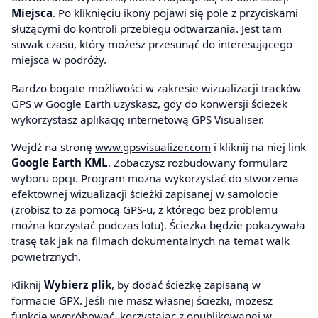
Miejsca
. Po kliknięciu ikony pojawi się pole z przyciskami
służącymi do kontroli przebiegu odtwarzania. Jest tam
suwak czasu, który możesz przesunąć do interesującego
miejsca w podróży.
Bardzo bogate możliwości w zakresie wizualizacji tracków
GPS w Google Earth uzyskasz, gdy do konwersji ścieżek
wykorzystasz aplikację internetową GPS Visualiser.
Wejdź na stronę
www.gpsvisualizer.com
i kliknij na niej link
Google Earth KML
. Zobaczysz rozbudowany formularz
wyboru opcji. Program można wykorzystać do stworzenia
efektownej wizualizacji ścieżki zapisanej w samolocie
(zrobisz to za pomocą GPS-u, z którego bez problemu
można korzystać podczas lotu). Ścieżka będzie pokazywała
trasę tak jak na filmach dokumentalnych na temat walk
powietrznych.
Kliknij
Wybierz plik
, by dodać ścieżkę zapisaną w
formacie GPX. Jeśli nie masz własnej ścieżki, możesz
funkcję wypróbować, korzystając z opublikowanej w