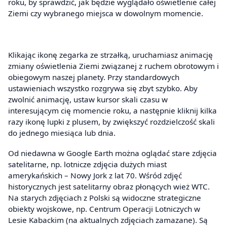
roku, by sprawdzić, jak będzie wyglądało oświetlenie całej
Ziemi czy wybranego miejsca w dowolnym momencie.
Klikając ikonę zegarka ze strzałką, uruchamiasz animację
zmiany oświetlenia Ziemi związanej z ruchem obrotowym i
obiegowym naszej planety. Przy standardowych
ustawieniach wszystko rozgrywa się zbyt szybko. Aby
zwolnić animację, ustaw kursor skali czasu w
interesującym cię momencie roku, a następnie kliknij kilka
razy ikonę lupki z plusem, by zwiększyć rozdzielczość skali
do jednego miesiąca lub dnia.
Od niedawna w Google Earth można oglądać stare zdjęcia
satelitarne, np. lotnicze zdjęcia dużych miast
amerykańskich – Nowy Jork z lat 70. Wśród zdjęć
historycznych jest satelitarny obraz płonących wież WTC.
Na starych zdjęciach z Polski są widoczne strategiczne
obiekty wojskowe, np. Centrum Operacji Lotniczych w
Lesie Kabackim (na aktualnych zdjęciach zamazane). Są