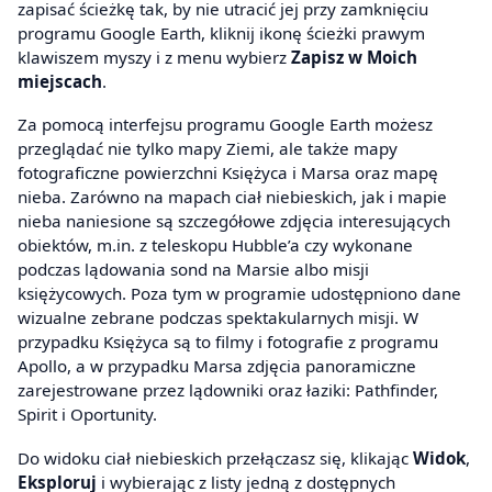
zapisać ścieżkę tak, by nie utracić jej przy zamknięciu
programu Google Earth, kliknij ikonę ścieżki prawym
klawiszem myszy i z menu wybierz
Zapisz w Moich
miejscach
.
Za pomocą interfejsu programu Google Earth możesz
przeglądać nie tylko mapy Ziemi, ale także mapy
fotograficzne powierzchni Księżyca i Marsa oraz mapę
nieba. Zarówno na mapach ciał niebieskich, jak i mapie
nieba naniesione są szczegółowe zdjęcia interesujących
obiektów, m.in. z teleskopu Hubble’a czy wykonane
podczas lądowania sond na Marsie albo misji
księżycowych. Poza tym w programie udostępniono dane
wizualne zebrane podczas spektakularnych misji. W
przypadku Księżyca są to filmy i fotografie z programu
Apollo, a w przypadku Marsa zdjęcia panoramiczne
zarejestrowane przez lądowniki oraz łaziki: Pathfinder,
Spirit i Oportunity.
Do widoku ciał niebieskich przełączasz się, klikając
Widok
,
Eksploruj
i wybierając z listy jedną z dostępnych