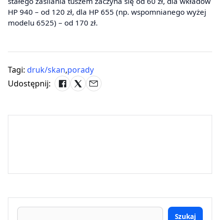
stałego zasilania tuszem zaczyna się od 60 zł, dla wkładów
HP 940 – od 120 zł, dla HP 655 (np. wspomnianego wyżej
modelu 6525) – od 170 zł.
Tagi:
druk/skan
,
porady
Udostępnij:
Szukaj