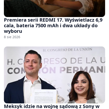
Premiera serii REDMI 17. Wyświetlacz 6,9
cala, bateria 7500 mAh i dwa układy do
wyboru
8 sie 2026
Meksyk idzie na wojnę sądową z Sony w