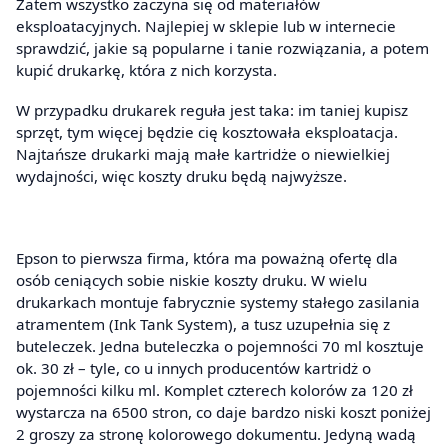
Zatem wszystko zaczyna się od materiałów
eksploatacyjnych. Najlepiej w sklepie lub w internecie
sprawdzić, jakie są popularne i tanie rozwiązania, a potem
kupić drukarkę, która z nich korzysta.
W przypadku drukarek reguła jest taka: im taniej kupisz
sprzęt, tym więcej będzie cię kosztowała eksploatacja.
Najtańsze drukarki mają małe kartridże o niewielkiej
wydajności, więc koszty druku będą najwyższe.
Epson to pierwsza firma, która ma poważną ofertę dla
osób ceniących sobie niskie koszty druku. W wielu
drukarkach montuje fabrycznie systemy stałego zasilania
atramentem (Ink Tank System), a tusz uzupełnia się z
buteleczek. Jedna buteleczka o pojemności 70 ml kosztuje
ok. 30 zł – tyle, co u innych producentów kartridż o
pojemności kilku ml. Komplet czterech kolorów za 120 zł
wystarcza na 6500 stron, co daje bardzo niski koszt poniżej
2 groszy za stronę kolorowego dokumentu. Jedyną wadą