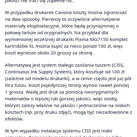
jakości nie traci się zupełnie nic.
W przypadku drukarek Canona koszty można ograniczać
na dwa sposoby. Pierwszy to oczywiście alternatywne
materiały eksploatacyjne, które będą przynajmniej o
połowę tańsze od oryginalnych. Na przykład dla
wymienionej wcześniej drukarki Pixma MG7150 komplet
kartridżów XL można kupić za nieco ponad 100 zł, więc
koszt wyniesie około 20 groszy za stronę.
Alternatywą jest system stałego zasilania tuszem (CISS,
Continuous Ink Supply System), który kosztuje od 100 zł
(zależnie od modelu drukarki), a w cenie często jest już pół
litra tuszu. Koszt pojedynczej strony wynosi nawet poniżej
1 grosza. Wadą jest druk za pomocą nieoryginalnych
materiałów o lepszej lub gorszej jakości, więc osoby,
którym zależy właśnie na jakości i jednocześnie na niskich
kosztach (np. przy druku zdjęć), mogą być niezadowolone z
efektów.
W tym wypadku instalacja systemu CISS jest mało