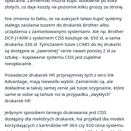
opłacalna. Zamienniki można kupić dosłownie po kilka
złotych, co daje koszty na poziomie kilku groszy za stronę.
Nie zmienia to faktu, że na aukcjach łatwo kupić systemy
stałego zasilania tuszem do drukarek Brother albo
urządzenia z zamontowanymi systemami. Ale np. Brother
DCP-J140W z systemem CISS kosztuje ok. 650 zł, a sama
drukarka 330 zł. Tymczasem tusze LC985 do tej drukarki
są dostępne w „zawrotnej” cenie nawet poniżej 2 zł za
sztukę – kupowanie systemu CISS jest zupełnie
nieopłacalne.
Posiadacze drukarek HP, przynajmniej tych z serii Ink
Advantage, mają niewielki wybór. Zamienniki są, ale
dokładnie w takiej samej cenie jak tusze oryginalne, które
same w sobie są tańsze niż w przypadku „zwykłych”
drukarek HP.
Jedynym sposobem taniego drukowania jest CISS
dostępny dla niektórych drukarek. Na przykład dla modeli
korzystających z kartridżów HP 363 czy 920 cena systemu