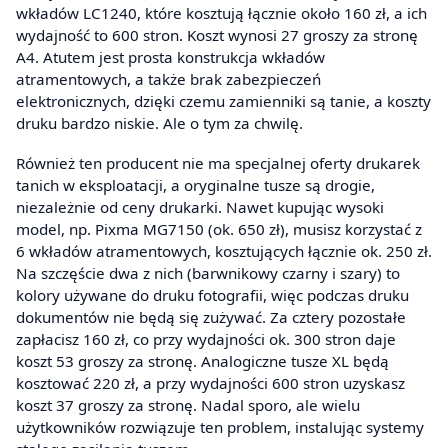
wkładów LC1240, które kosztują łącznie około 160 zł, a ich
wydajność to 600 stron. Koszt wynosi 27 groszy za stronę
A4. Atutem jest prosta konstrukcja wkładów
atramentowych, a także brak zabezpieczeń
elektronicznych, dzięki czemu zamienniki są tanie, a koszty
druku bardzo niskie. Ale o tym za chwilę.
Również ten producent nie ma specjalnej oferty drukarek
tanich w eksploatacji, a oryginalne tusze są drogie,
niezależnie od ceny drukarki. Nawet kupując wysoki
model, np. Pixma MG7150 (ok. 650 zł), musisz korzystać z
6 wkładów atramentowych, kosztujących łącznie ok. 250 zł.
Na szczęście dwa z nich (barwnikowy czarny i szary) to
kolory używane do druku fotografii, więc podczas druku
dokumentów nie będą się zużywać. Za cztery pozostałe
zapłacisz 160 zł, co przy wydajności ok. 300 stron daje
koszt 53 groszy za stronę. Analogiczne tusze XL będą
kosztować 220 zł, a przy wydajności 600 stron uzyskasz
koszt 37 groszy za stronę. Nadal sporo, ale wielu
użytkowników rozwiązuje ten problem, instalując systemy