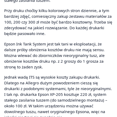
stałego zasilania tuszem.
Przy druku choćby kilku kolorowych stron dziennie, a tym
bardziej zdjęć, comiesięczny zakup zestawu materiałów za
100, 200 czy 300 zł może być bardzo kosztowny. Trzeba się
zdecydować na jakieś rozwiązanie. Do każdej drukarki
będzie pasowało inne.
Epson Ink Tank System jest tak tani w eksploatacji, że
dalsze próby obniżenia kosztów druku nie mają sensu.
Można wlewać do zbiorniczków nieoryginalny tusz, ale
obniżenie kosztów druku np. z 2 groszy do 1 grosza za
stronę to żaden zysk.
Jednak wadą ITS są wysokie koszty zakupu drukarki.
Dlatego na Allegro dużym powodzeniem cieszą się
drukarki z podobnymi systemami, tyle że nieoryginalnymi.
I tak np. drukarka Epson XP-205 kosztuje 220 zł, system
stałego zasilania tuszem (do samodzielnego montażu) –
około 100 zł. W takim urządzeniu można używać
dowolnego tuszu, nawet oryginalnego Epsona, więc na