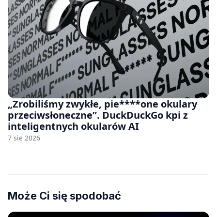
„Zrobiliśmy zwykłe, pie****one okulary
przeciwsłoneczne”. DuckDuckGo kpi z
inteligentnych okularów AI
7 sie 2026
Może Ci się spodobać