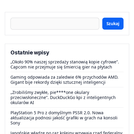
Szukaj
Ostatnie wpisy
„Około 90% naszej sprzedaży stanowią kopie cyfrowe”.
Capcom nie przejmuje się śmiercią gier na płytach
Gaming odpowiada za zaledwie 6% przychodów AMD.
Gigant bije rekordy dzięki sztucznej inteligencji
„Zrobiliśmy zwykłe, pie****one okulary
przeciwsłoneczne”. DuckDuckGo kpi z inteligentnych
okularów AI
PlayStation 5 Pro z domyślnym PSSR 2.0. Nowa
aktualizacja podnosi jakość grafiki w grach na konsoli
Sony
Japońskie władze po raz kolejny wzywają rząd federalny