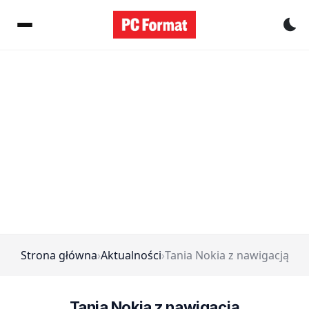
Pr
Strona główna
›
Aktualności
›
Tania Nokia z nawigacją
Tania Nokia z nawigacją