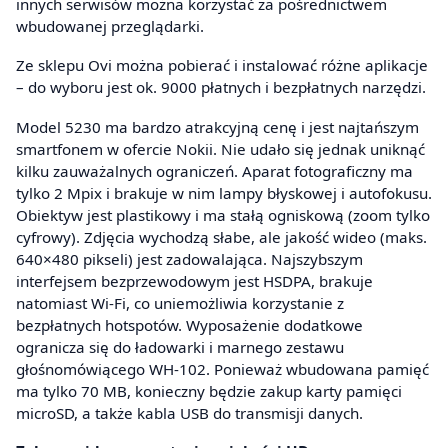
innych serwisów można korzystać za pośrednictwem
wbudowanej przeglądarki.
Ze sklepu Ovi można pobierać i instalować różne aplikacje
– do wyboru jest ok. 9000 płatnych i bezpłatnych narzędzi.
Model 5230 ma bardzo atrakcyjną cenę i jest najtańszym
smartfonem w ofercie Nokii. Nie udało się jednak uniknąć
kilku zauważalnych ograniczeń. Aparat fotograficzny ma
tylko 2 Mpix i brakuje w nim lampy błyskowej i autofokusu.
Obiektyw jest plastikowy i ma stałą ogniskową (zoom tylko
cyfrowy). Zdjęcia wychodzą słabe, ale jakość wideo (maks.
640×480 pikseli) jest zadowalająca. Najszybszym
interfejsem bezprzewodowym jest HSDPA, brakuje
natomiast Wi-Fi, co uniemożliwia korzystanie z
bezpłatnych hotspotów. Wyposażenie dodatkowe
ogranicza się do ładowarki i marnego zestawu
głośnomówiącego WH-102. Ponieważ wbudowana pamięć
ma tylko 70 MB, konieczny będzie zakup karty pamięci
microSD, a także kabla USB do transmisji danych.