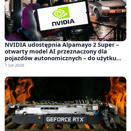
NVIDIA udostępnia Alpamayo 2 Super –
otwarty model AI przeznaczony dla
pojazdów autonomicznych – do użytku
komercyjnego
7 sie 2026