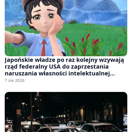
Japońskie władze po raz kolejny wzywają
rząd federalny USA do zaprzestania
naruszania własności intelektualnej
japońskich gier i anime
7 sie 2026