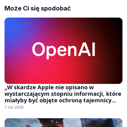
Może Ci się spodobać
„W skardze Apple nie opisano w
wystarczającym stopniu informacji, które
miałyby być objęte ochroną tajemnicy
handlowej”. OpenAI żąda odrzucenia
7 sie 2026
pozwu