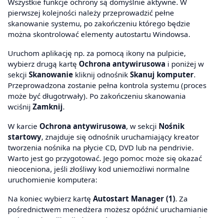
Wszystkie funkcje ochrony są domyślnie aktywne. W
pierwszej kolejności należy przeprowadzić pełne
skanowanie systemu, po zakończeniu którego będzie
można skontrolować elementy autostartu Windowsa.
Uruchom aplikację np. za pomocą ikony na pulpicie,
wybierz drugą kartę
Ochrona antywirusowa
i poniżej w
sekcji
Skanowanie
kliknij odnośnik
Skanuj komputer
.
Przeprowadzona zostanie pełna kontrola systemu (proces
może być długotrwały). Po zakończeniu skanowania
wciśnij
Zamknij
.
W karcie
Ochrona antywirusowa
, w sekcji
Nośnik
startowy
, znajduje się odnośnik uruchamiający kreator
tworzenia nośnika na płycie CD, DVD lub na pendrivie.
Warto jest go przygotować. Jego pomoc może się okazać
nieoceniona, jeśli złośliwy kod uniemożliwi normalne
uruchomienie komputera:
Na koniec wybierz kartę
Autostart Manager (1)
. Za
pośrednictwem menedżera możesz opóźnić uruchamianie