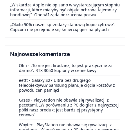
„W skardze Apple nie opisano w wystarczającym stopniu
informacji, które miałyby być objęte ochroną tajemnicy
handlowej”. OpenAI żąda odrzucenia pozwu
„Około 90% naszej sprzedaży stanowią kopie cyfrowe”.
Capcom nie przejmuje się śmiercią gier na płytach
Najnowsze komentarze
Olin
-
„To nie jest kradzież, to jest praktycznie za
darmo”. RTX 3050 kupiony w cenie kawy
eettt
-
Galaxy S27 Ultra bez drugiego
teleobiektywu? Samsung planuje cięcia kosztów z
powodu cen pamięci
Grześ
-
PlayStation nie obawia się rywalizacji z
pecetami. „W porównaniu z PC do gier z najwyższej
półki nasz produkt jest bardziej przystępny
cenowo”
Woytec
-
PlayStation nie obawia się rywalizacji z
pecetami. „W porównaniu z PC do gier z najwyższej