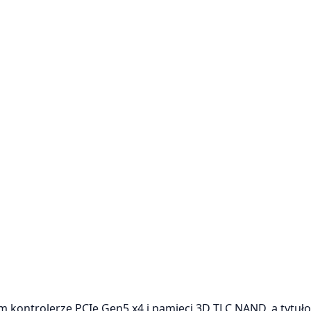
 kontrolerze PCIe Gen5 x4 i pamięci 3D TLC NAND, a tytuł