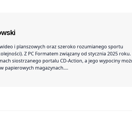
tajemnice giganta
wski
r wideo i planszowych oraz szeroko rozumianego sportu
 kolejności). Z PC Formatem związany od stycznia 2025 roku.
amach siostrzanego portalu CD-Action, a jego wypociny mo
ć w papierowych magazynach.…