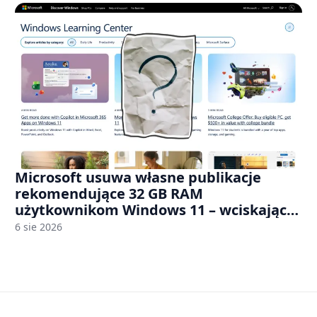
Microsoft usuwa własne publikacje
rekomendujące 32 GB RAM
użytkownikom Windows 11 – wciskając
nam przy tym komputery z 8 GB RAM po
6 sie 2026
zawyżonych cenach