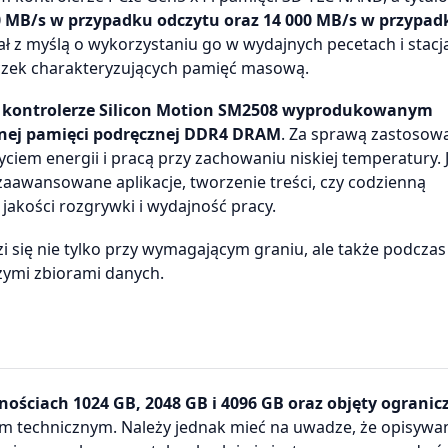
800 MB/s w przypadku odczytu oraz 14 000 MB/s w przypad
ał z myślą o wykorzystaniu go w wydajnych pecetach i stacj
ączek charakteryzujących pamięć masową.
a
kontrolerze Silicon Motion SM2508 wyprodukowanym
dnej pamięci podręcznej DDR4 DRAM
. Za sprawą zastosow
yciem energii i pracą przy zachowaniu niskiej temperatury. 
 zaawansowane aplikacje, tworzenie treści, czy codzienną
kości rozgrywki i wydajność pracy.
się nie tylko przy wymagającym graniu, ale także podczas 
użymi zbiorami danych.
ościach 1024 GB, 2048 GB i 4096 GB oraz objęty ogranic
em technicznym. Należy jednak mieć na uwadze, że opisywa