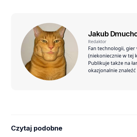
górę
Jakub Dmucho
Redaktor
Fan technologii, gie
(niekoniecznie w tej
Publikuje także na ł
okazjonalnie znaleź
Czytaj podobne