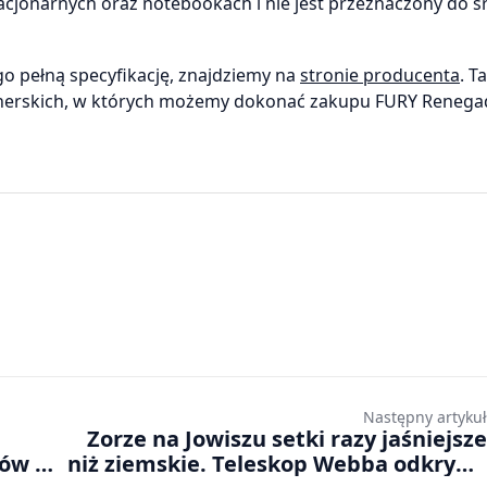
cjonarnych oraz notebookach i nie jest przeznaczony do 
go pełną specyfikację, znajdziemy na
stronie producenta
. T
nerskich, w których możemy dokonać zakupu FURY Renega
Następny artykuł
Zorze na Jowiszu setki razy jaśniejsze
’ów w
niż ziemskie. Teleskop Webba odkrywa