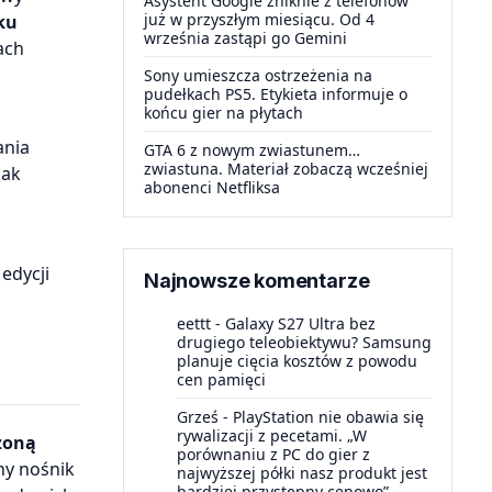
Asystent Google zniknie z telefonów
już w przyszłym miesiącu. Od 4
ku
września zastąpi go Gemini
ach
Sony umieszcza ostrzeżenia na
pudełkach PS5. Etykieta informuje o
końcu gier na płytach
ania
GTA 6 z nowym zwiastunem…
zwiastuna. Materiał zobaczą wcześniej
Jak
abonenci Netfliksa
edycji
Najnowsze komentarze
eettt
-
Galaxy S27 Ultra bez
drugiego teleobiektywu? Samsung
planuje cięcia kosztów z powodu
cen pamięci
Grześ
-
PlayStation nie obawia się
rywalizacji z pecetami. „W
zoną
porównaniu z PC do gier z
ny nośnik
najwyższej półki nasz produkt jest
bardziej przystępny cenowo”