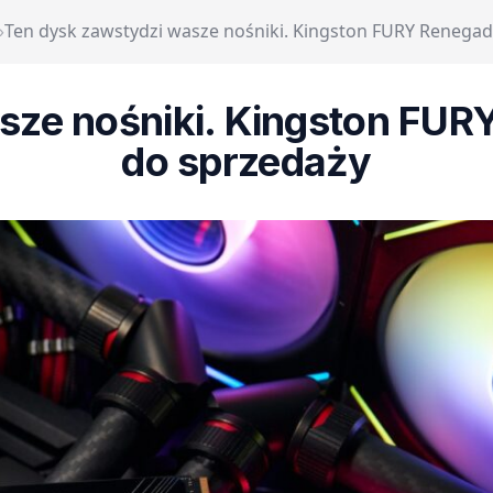
›
Ten dysk zawstydzi wasze nośniki. Kingston FURY Renega
sze nośniki. Kingston FU
do sprzedaży