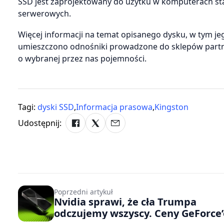
SSD jest zaprojektowany do użytku w komputerach sta
serwerowych.
Więcej informacji na temat opisanego dysku, w tym je
umieszczono odnośniki prowadzone do sklepów part
o wybranej przez nas pojemności.
Tagi:
dyski SSD
,
Informacja prasowa
,
Kingston
Udostępnij:
Poprzedni artykuł
Nvidia sprawi, że cła Trumpa
odczujemy wszyscy. Ceny GeForce