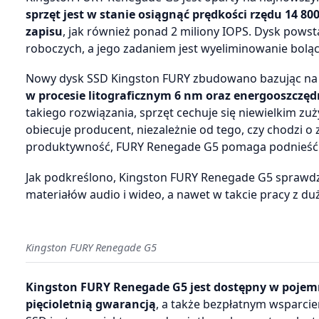
sprzęt jest w stanie osiągnąć prędkości rzędu 14 
zapisu
, jak również ponad 2 miliony IOPS. Dysk powst
roboczych, a jego zadaniem jest wyeliminowanie bol
Nowy dysk SSD Kingston FURY zbudowano bazując n
w procesie litograficznym 6 nm oraz energooszczę
takiego rozwiązania, sprzęt cechuje się niewielkim zuż
obiecuje producent, niezależnie od tego, czy chodzi o
produktywność, FURY Renegade G5 pomaga podnieść ja
Jak podkreślono, Kingston FURY Renegade G5 sprawdzi 
materiałów audio i wideo, a nawet w takcie pracy z d
Kingston FURY Renegade G5
Kingston FURY Renegade G5 jest dostępny w pojemn
pięcioletnią gwarancją
, a także bezpłatnym wsparci