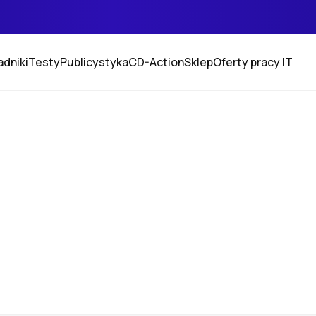
adniki
Testy
Publicystyka
CD-Action
Sklep
Oferty pracy IT