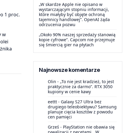
„W skardze Apple nie opisano w
wystarczającym stopniu informacji,
o 1 proc.
które miałyby być objęte ochroną
tajemnicy handlowej”. OpenAI żąda
odrzucenia pozwu
y w
„Około 90% naszej sprzedaży stanowią
kopie cyfrowe”. Capcom nie przejmuje
olei
się śmiercią gier na płytach
żnika
Najnowsze komentarze
Olin
-
„To nie jest kradzież, to jest
praktycznie za darmo”. RTX 3050
kupiony w cenie kawy
eettt
-
Galaxy S27 Ultra bez
drugiego teleobiektywu? Samsung
planuje cięcia kosztów z powodu
cen pamięci
Grześ
-
PlayStation nie obawia się
rywalizacji z pecetami. „W