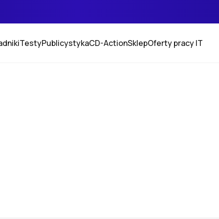
adniki
Testy
Publicystyka
CD-Action
Sklep
Oferty pracy IT