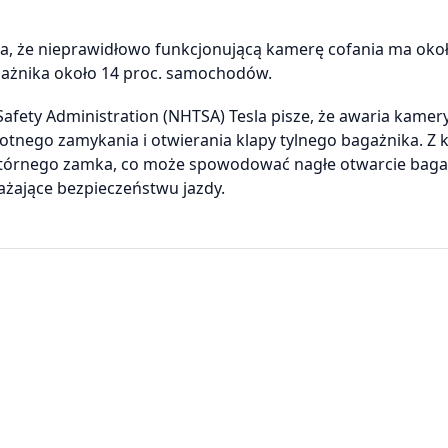
a, że nieprawidłowo funkcjonującą kamerę cofania ma okoł
gażnika około 14 proc. samochodów.
afety Administration (NHTSA) Tesla pisze, że awaria kamer
tnego zamykania i otwierania klapy tylnego bagażnika. Z k
 wtórnego zamka, co może spowodować nagłe otwarcie baga
ażające bezpieczeństwu jazdy.