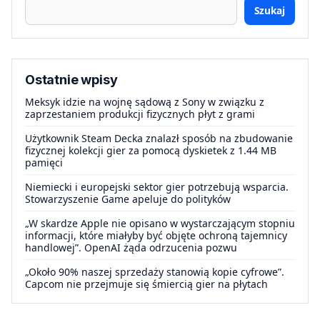
Szukaj
Ostatnie wpisy
Meksyk idzie na wojnę sądową z Sony w związku z
zaprzestaniem produkcji fizycznych płyt z grami
Użytkownik Steam Decka znalazł sposób na zbudowanie
fizycznej kolekcji gier za pomocą dyskietek z 1.44 MB
pamięci
Niemiecki i europejski sektor gier potrzebują wsparcia.
Stowarzyszenie Game apeluje do polityków
„W skardze Apple nie opisano w wystarczającym stopniu
informacji, które miałyby być objęte ochroną tajemnicy
handlowej”. OpenAI żąda odrzucenia pozwu
„Około 90% naszej sprzedaży stanowią kopie cyfrowe”.
Capcom nie przejmuje się śmiercią gier na płytach