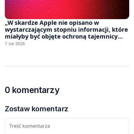
„W skardze Apple nie opisano w
wystarczającym stopniu informacji, które
miałyby być objęte ochroną tajemnicy
handlowej”. OpenAI żąda odrzucenia
7 sie 2026
pozwu
0 komentarzy
Zostaw komentarz