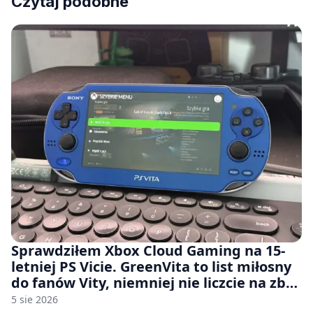
Czytaj podobne
Sprawdziłem Xbox Cloud Gaming na 15-
letniej PS Vicie. GreenVita to list miłosny
do fanów Vity, niemniej nie liczcie na zbyt
wiele [FELIETON]
5 sie 2026