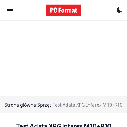
Pr
Strona główna
›
Sprzęt
›
Test Adata XPG Infarex M10+R10
Test Adata XPG Infarex M10+R10