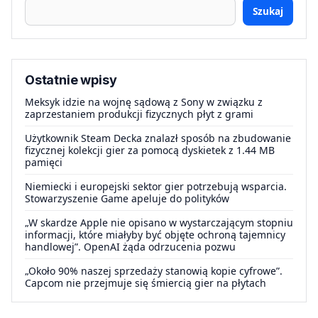
Szukaj
Ostatnie wpisy
Meksyk idzie na wojnę sądową z Sony w związku z
zaprzestaniem produkcji fizycznych płyt z grami
Użytkownik Steam Decka znalazł sposób na zbudowanie
fizycznej kolekcji gier za pomocą dyskietek z 1.44 MB
pamięci
Niemiecki i europejski sektor gier potrzebują wsparcia.
Stowarzyszenie Game apeluje do polityków
„W skardze Apple nie opisano w wystarczającym stopniu
informacji, które miałyby być objęte ochroną tajemnicy
handlowej”. OpenAI żąda odrzucenia pozwu
„Około 90% naszej sprzedaży stanowią kopie cyfrowe”.
Capcom nie przejmuje się śmiercią gier na płytach