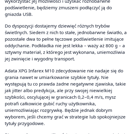
wykorzystać jej możliwości i uzyskać różnobarwne
podświetlenie, będziemy zmuszeni podłączyć ją do
gniazda USB.
Do dyspozycji dostajemy dziewięć różnych trybów
świetlnych. Siedem z nich to stałe, jednobarwne światło, a
pozostałe dwa to pełne tęczowe podświetlenie imitujące
oddychanie. Podkładka nie jest lekka – waży aż 800 g – a
sztywny materiał, z którego jest wykonana, uniemożliwia
jej zwinięcie i wygodny transport.
Adata XPG Infarex M10 zdecydowanie nie nadaje się do
grania nawet w umiarkowanie szybkie tytuły. Nie
występują tu co prawda żadne negatywne zjawiska, takie
jak jitter albo predykcja, ale przy swojej niewielkiej
szybkości, oscylującej w granicach 0,2–0,4 m/s, mysz
potrafi całkowicie gubić ruchy użytkownika,
uniemożliwiając rozgrywkę. Będzie jednak dobrym
wyborem, jeśli chcemy grać w strategie lub spokojniejsze
tytuły przygodowe.