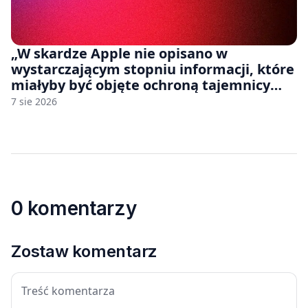
„W skardze Apple nie opisano w
wystarczającym stopniu informacji, które
miałyby być objęte ochroną tajemnicy
handlowej”. OpenAI żąda odrzucenia
7 sie 2026
pozwu
0 komentarzy
Zostaw komentarz