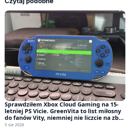
Czytaj podobne
Sprawdziłem Xbox Cloud Gaming na 15-
letniej PS Vicie. GreenVita to list miłosny
do fanów Vity, niemniej nie liczcie na zbyt
wiele [FELIETON]
5 sie 2026