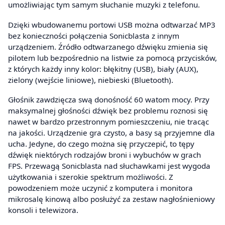
umożliwiając tym samym słuchanie muzyki z telefonu.
Dzięki wbudowanemu portowi USB można odtwarzać MP3
bez konieczności połączenia Sonicblasta z innym
urządzeniem. Źródło odtwarzanego dźwięku zmienia się
pilotem lub bezpośrednio na listwie za pomocą przycisków,
z których każdy inny kolor: błękitny (USB), biały (AUX),
zielony (wejście liniowe), niebieski (Bluetooth).
Głośnik zawdzięcza swą donośność 60 watom mocy. Przy
maksymalnej głośności dźwięk bez problemu roznosi się
nawet w bardzo przestronnym pomieszczeniu, nie tracąc
na jakości. Urządzenie gra czysto, a basy są przyjemne dla
ucha. Jedyne, do czego można się przyczepić, to tępy
dźwięk niektórych rodzajów broni i wybuchów w grach
FPS. Przewagą Sonicblasta nad słuchawkami jest wygoda
użytkowania i szerokie spektrum możliwości. Z
powodzeniem może uczynić z komputera i monitora
mikrosalę kinową albo posłużyć za zestaw nagłośnieniowy
konsoli i telewizora.