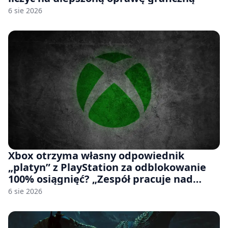
6 sie 2026
Xbox otrzyma własny odpowiednik
„platyn” z PlayStation za odblokowanie
100% osiągnięć? „Zespół pracuje nad
czymś, co ma się pojawić jeszcze w tym
6 sie 2026
roku”