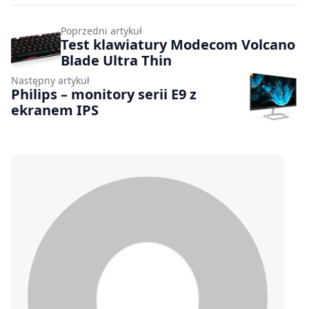
Poprzedni artykuł
Test klawiatury Modecom Volcano
Blade Ultra Thin
Następny artykuł
Philips – monitory serii E9 z
ekranem IPS