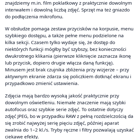
znajdziemy m.in. film poklatkowy z praktycznie dowolnym
interwałem i dowolną liczbą zdjęć. Sprzęt ma też gniazdo
do podłączenia mikrofonu.
W obsłudze pomaga zestaw przycisków na korpusie, menu
szybkiego dostępu, a także pełne menu podzielone na
kilka sekcji. Czasem tylko wydaje się, że dostęp do
niektórych funkcji mógłby być szybszy, bez konieczności
dwukrotnego klikania (pierwsze kliknięcie zaznacza ikonę
lub przycisk, dopiero drugie włącza daną funkcję).
Minusem jest brak czujnika zbliżenia przy wizjerze – przy
aktywnym ekranie zdarza się policzkiem dotknąć ekranu i
przypadkowo zmienić ustawienia.
Zdjęcia mają bardzo wysoką jakość praktycznie przy
dowolnym oświetleniu. Niemałe znaczenie mają szybki
autofocus oraz szybkie serie zdjęć. To ostatnie dotyczy
zdjęć JPEG, bo w przypadku RAW z pełną rozdzielczością da
się zrobić najwyżej serię pięciu zdjęć, później aparat
zwalnia do 1–2 kl./s. Tryby ręczne i filtry pozwalają uzyskać
ciekawe efekty.