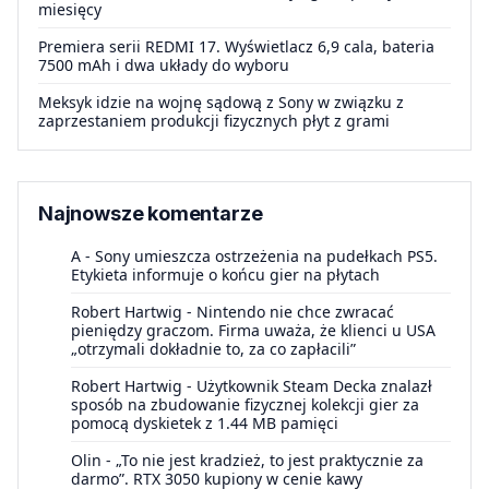
miesięcy
Premiera serii REDMI 17. Wyświetlacz 6,9 cala, bateria
7500 mAh i dwa układy do wyboru
Meksyk idzie na wojnę sądową z Sony w związku z
zaprzestaniem produkcji fizycznych płyt z grami
Najnowsze komentarze
A
-
Sony umieszcza ostrzeżenia na pudełkach PS5.
Etykieta informuje o końcu gier na płytach
Robert Hartwig
-
Nintendo nie chce zwracać
pieniędzy graczom. Firma uważa, że klienci u USA
„otrzymali dokładnie to, za co zapłacili”
Robert Hartwig
-
Użytkownik Steam Decka znalazł
sposób na zbudowanie fizycznej kolekcji gier za
pomocą dyskietek z 1.44 MB pamięci
Olin
-
„To nie jest kradzież, to jest praktycznie za
darmo”. RTX 3050 kupiony w cenie kawy