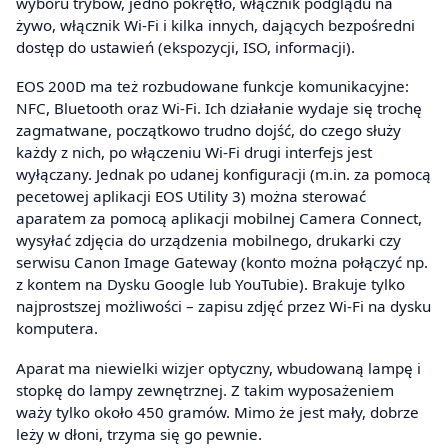
wyboru trybów, jedno pokrętło, włącznik podglądu na
żywo, włącznik Wi-Fi i kilka innych, dających bezpośredni
dostęp do ustawień (ekspozycji, ISO, informacji).
EOS 200D ma też rozbudowane funkcje komunikacyjne:
NFC, Bluetooth oraz Wi-Fi. Ich działanie wydaje się trochę
zagmatwane, początkowo trudno dojść, do czego służy
każdy z nich, po włączeniu Wi-Fi drugi interfejs jest
wyłączany. Jednak po udanej konfiguracji (m.in. za pomocą
pecetowej aplikacji EOS Utility 3) można sterować
aparatem za pomocą aplikacji mobilnej Camera Connect,
wysyłać zdjęcia do urządzenia mobilnego, drukarki czy
serwisu Canon Image Gateway (konto można połączyć np.
z kontem na Dysku Google lub YouTubie). Brakuje tylko
najprostszej możliwości – zapisu zdjęć przez Wi-Fi na dysku
komputera.
Aparat ma niewielki wizjer optyczny, wbudowaną lampę i
stopkę do lampy zewnętrznej. Z takim wyposażeniem
waży tylko około 450 gramów. Mimo że jest mały, dobrze
leży w dłoni, trzyma się go pewnie.