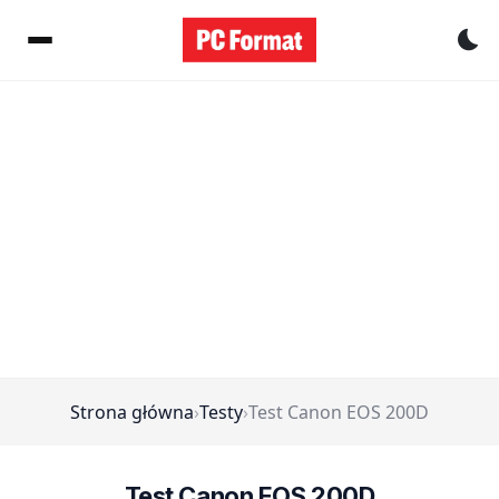
Pr
Strona główna
›
Testy
›
Test Canon EOS 200D
Test Canon EOS 200D