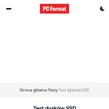
Pr
Strona główna
›
Testy
›
Test dysków SSD
Test dysków SSD