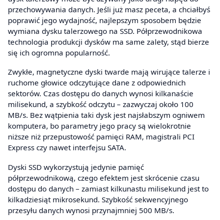
przechowywania danych. Jeśli już masz peceta, a chciałbyś
poprawić jego wydajność, najlepszym sposobem będzie
wymiana dysku talerzowego na SSD. Półprzewodnikowa
technologia produkcji dysków ma same zalety, stąd bierze
się ich ogromna popularność.
Zwykłe, magnetyczne dyski twarde mają wirujące talerze i
ruchome głowice odczytujące dane z odpowiednich
sektorów. Czas dostępu do danych wynosi kilkanaście
milisekund, a szybkość odczytu – zazwyczaj około 100
MB/s. Bez wątpienia taki dysk jest najsłabszym ogniwem
komputera, bo parametry jego pracy są wielokrotnie
niższe niż przepustowość pamięci RAM, magistrali PCI
Express czy nawet interfejsu SATA.
Dyski SSD wykorzystują jedynie pamięć
półprzewodnikową, czego efektem jest skrócenie czasu
dostępu do danych – zamiast kilkunastu milisekund jest to
kilkadziesiąt mikrosekund. Szybkość sekwencyjnego
przesyłu danych wynosi przynajmniej 500 MB/s.