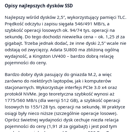
Opisy najlepszych dysków SSD
Najlepszy wśród dysków 2,5”, wykorzystujący pamięci TLC.
Prędkość odczytu i zapisu sięgała 546/491 MB/s, a
szybkość operacji losowych ok. 94/74 tys. operacji na
sekundę. Do tego dochodzi niewielka cena – ok. 1,25 zł za
gigabajt. Trzeba jednak dodać, że inne dyski 2,5” wcale nie
odstają od zwycięzcy. Adata SU800 ma zbliżoną ogólną
wydajność, a Kingston UV400 – bardzo dobrą relację
pojemności do ceny.
Bardzo dobry dysk pasujący do gniazda M.2, a więc
zarówno do niektórych laptopów, jak i komputerów
stacjonarnych. Wykorzystuje interfejs PCIe 3.0 x4 oraz
protokół NVMe. Jego teoretyczna szybkość wynosi aż
1775/560 MB/s (dla wersji 512 GB), a szybkość operacji
losowych to 155/128 tys. operacji na sekundę. W praktyce
osiągi były nieco niższe (szczególnie operacje losowe).
Oprócz świetnej wydajności dysk cechuje niezła relacja
pojemności do ceny (1,91 zł za gigabajt) i jest pod tym