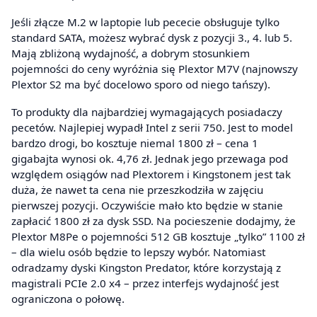
Jeśli złącze M.2 w laptopie lub pececie obsługuje tylko
standard SATA, możesz wybrać dysk z pozycji 3., 4. lub 5.
Mają zbliżoną wydajność, a dobrym stosunkiem
pojemności do ceny wyróżnia się Plextor M7V (najnowszy
Plextor S2 ma być docelowo sporo od niego tańszy).
To produkty dla najbardziej wymagających posiadaczy
pecetów. Najlepiej wypadł Intel z serii 750. Jest to model
bardzo drogi, bo kosztuje niemal 1800 zł – cena 1
gigabajta wynosi ok. 4,76 zł. Jednak jego przewaga pod
względem osiągów nad Plextorem i Kingstonem jest tak
duża, że nawet ta cena nie przeszkodziła w zajęciu
pierwszej pozycji. Oczywiście mało kto będzie w stanie
zapłacić 1800 zł za dysk SSD. Na pocieszenie dodajmy, że
Plextor M8Pe o pojemności 512 GB kosztuje „tylko” 1100 zł
– dla wielu osób będzie to lepszy wybór. Natomiast
odradzamy dyski Kingston Predator, które korzystają z
magistrali PCIe 2.0 x4 – przez interfejs wydajność jest
ograniczona o połowę.