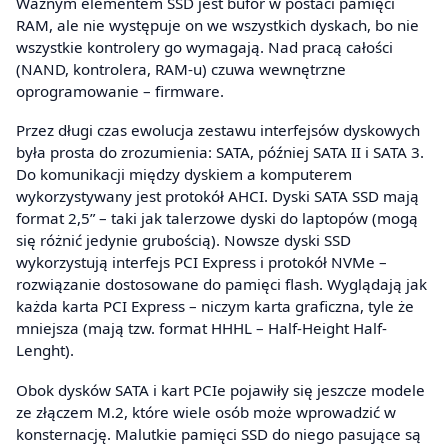
Ważnym elementem SSD jest bufor w postaci pamięci
RAM, ale nie występuje on we wszystkich dyskach, bo nie
wszystkie kontrolery go wymagają. Nad pracą całości
(NAND, kontrolera, RAM-u) czuwa wewnętrzne
oprogramowanie – firmware.
Przez długi czas ewolucja zestawu interfejsów dyskowych
była prosta do zrozumienia: SATA, później SATA II i SATA 3.
Do komunikacji między dyskiem a komputerem
wykorzystywany jest protokół AHCI. Dyski SATA SSD mają
format 2,5” – taki jak talerzowe dyski do laptopów (mogą
się różnić jedynie grubością). Nowsze dyski SSD
wykorzystują interfejs PCI Express i protokół NVMe –
rozwiązanie dostosowane do pamięci flash. Wyglądają jak
każda karta PCI Express – niczym karta graficzna, tyle że
mniejsza (mają tzw. format HHHL – Half-Height Half-
Lenght).
Obok dysków SATA i kart PCIe pojawiły się jeszcze modele
ze złączem M.2, które wiele osób może wprowadzić w
konsternację. Malutkie pamięci SSD do niego pasujące są