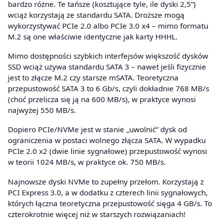
bardzo różne. Te tańsze (kosztujące tyle, ile dyski 2,5”)
wciąż korzystają ze standardu SATA. Droższe mogą
wykorzystywać PCIe 2.0 albo PCIe 3.0 x4 – mimo formatu
M.2 są one właściwie identyczne jak karty HHHL.
Mimo dostępności szybkich interfejsów większość dysków
SSD wciąż używa standardu SATA 3 – nawet jeśli fizycznie
jest to złącze M.2 czy starsze mSATA. Teoretyczna
przepustowość SATA 3 to 6 Gb/s, czyli dokładnie 768 MB/s
(choć przelicza się ją na 600 MB/s), w praktyce wynosi
najwyżej 550 MB/s.
Dopiero PCIe/NVMe jest w stanie „uwolnić” dysk od
ograniczenia w postaci wolnego złącza SATA. W wypadku
PCIe 2.0 x2 (dwie linie sygnałowe) przepustowość wynosi
w teorii 1024 MB/s, w praktyce ok. 750 MB/s.
Najnowsze dyski NVMe to zupełny przełom. Korzystają z
PCI Express 3.0, a w dodatku z czterech linii sygnałowych,
których łączna teoretyczna przepustowość sięga 4 GB/s. To
czterokrotnie więcej niż w starszych rozwiązaniach!