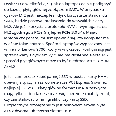
Dysk SSD o wielkości 2,5” (jak do laptopa) da się podłączyć
do każdej płyty głównej ze złączem SATA. W przypadku
dysków M.2 jest inaczej. Jeśli dysk korzysta ze standardu
SATA, będzie pasował praktycznie do wszystkich złączy
M.2. Ale jeśli korzysta z protokołu NVMe, wymaga złącza
M.2 zgodnego z PCIe (najlepiej PCIe 3.0 x4). Mając
laptopa czy peceta, musisz upewnić się, czy komputer ma
właśnie takie gniazdo. Spośród laptopów wyposażony jest
w nie np. Lenovo Y700, który w większości konfiguracji jest
sprzedawany z dyskiem 2,5”, ale ma dostępne złącze M.2.
Spośród płyt głównych może to być niedroga Asus B150M-
A/M.2.
Jeżeli zamierzasz kupić pamięć SSD w postaci karty HHHL,
upewnij się, czy masz wolne złącze PCI Express (również
najlepiej 3.0 x16). Płyty główne formatu mATX zazwyczaj
mają tylko jedno takie złącze, więc będziesz miał dylemat,
czy zainstalować w nim grafikę, czy kartę SSD.
Bezpiecznym rozwiązaniem jest pełnowymiarowa płyta
ATX z dwoma lub trzema slotami x16.