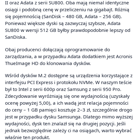
II oraz Adata z serii SU800. Oba mają niemal identyczne
osiągi i podobną cenę w przeliczeniu na gigabajt. Różnią
się pojemnością (SanDisk – 480 GB, Adata – 256 GB).
Ponieważ większe dyski są zazwyczaj szybsze, Adata
SU800 w wersji 512 GB byłby prawdopodobnie lepszy od
SanDiska.
Obaj producenci dołączają oprogramowanie do
zarządzania, a w przypadku Adata dodatkiem jest Acronis
ThueImage HD do klonowania dysków.
Wśród dysków M.2 dostępne są urządzenia korzystające z
interfejsu PCI Express i protokołu NVMe. W naszym teście
był to Intel z serii 600p oraz Samsung z serii 950 Pro.
Zdecydowanie wyróżniają się one wydajnością (uzyskały
ocenę powyżej 5,00), a ich wadą jest relacja pojemności
do ceny – 1 GB pamięci kosztuje 2–3 zł, szczególnie drogo
jest w przypadku dysku Samsunga. Dlatego mimo wyższej
wydajności, dysk ten znalazł się na drugiej pozycji. Jeśli
jednak bezwzględnie zależy ci na osiągach, warto wybrać
właśnie ten produkt.