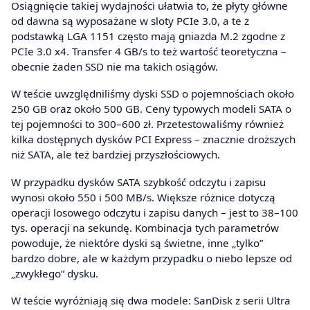
Osiągnięcie takiej wydajności ułatwia to, że płyty główne
od dawna są wyposażane w sloty PCIe 3.0, a te z
podstawką LGA 1151 często mają gniazda M.2 zgodne z
PCIe 3.0 x4. Transfer 4 GB/s to też wartość teoretyczna –
obecnie żaden SSD nie ma takich osiągów.
W teście uwzględniliśmy dyski SSD o pojemnościach około
250 GB oraz około 500 GB. Ceny typowych modeli SATA o
tej pojemności to 300–600 zł. Przetestowaliśmy również
kilka dostępnych dysków PCI Express – znacznie droższych
niż SATA, ale też bardziej przyszłościowych.
W przypadku dysków SATA szybkość odczytu i zapisu
wynosi około 550 i 500 MB/s. Większe różnice dotyczą
operacji losowego odczytu i zapisu danych – jest to 38–100
tys. operacji na sekundę. Kombinacja tych parametrów
powoduje, że niektóre dyski są świetne, inne „tylko”
bardzo dobre, ale w każdym przypadku o niebo lepsze od
„zwykłego” dysku.
W teście wyróżniają się dwa modele: SanDisk z serii Ultra