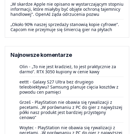
„W skardze Apple nie opisano w wystarczającym stopniu
informacji, które miałyby być objęte ochroną tajemnicy
handlowej”. OpenAI żąda odrzucenia pozwu
„Około 90% naszej sprzedaży stanowią kopie cyfrowe”.
Capcom nie przejmuje się śmiercią gier na płytach
Najnowsze komentarze
Olin
-
„To nie jest kradzież, to jest praktycznie za
darmo”. RTX 3050 kupiony w cenie kawy
eettt
-
Galaxy S27 Ultra bez drugiego
teleobiektywu? Samsung planuje cięcia kosztów z
powodu cen pamięci
Grześ
-
PlayStation nie obawia się rywalizacji z
pecetami. „W porównaniu z PC do gier z najwyższej
półki nasz produkt jest bardziej przystępny
cenowo”
Woytec
-
PlayStation nie obawia się rywalizacji z
pecetami. „W porównaniu z PC do gier z najwyższej