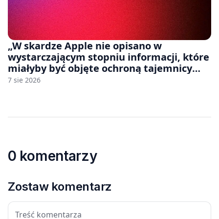
„W skardze Apple nie opisano w
wystarczającym stopniu informacji, które
miałyby być objęte ochroną tajemnicy
handlowej”. OpenAI żąda odrzucenia
7 sie 2026
pozwu
0 komentarzy
Zostaw komentarz