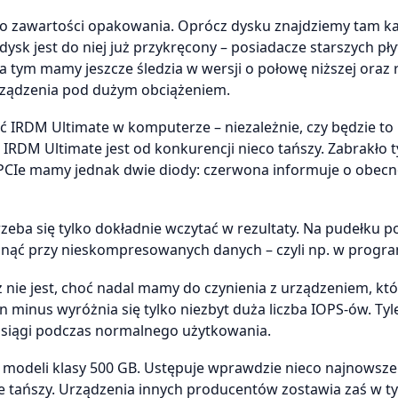
 o zawartości opakowania. Oprócz dysku znajdziemy tam ka
ysk jest do niej już przykręcony – posiadacze starszych pły
tym mamy jeszcze śledzia w wersji o połowę niższej oraz r
rządzenia pod dużym obciążeniem.
 IRDM Ultimate w komputerze – niezależnie, czy będzie to
k IRDM Ultimate jest od konkurencji nieco tańszy. Zabrakło t
 PCIe mamy jednak dwie diody: czerwona informuje o obecn
zeba się tylko dokładnie wczytać w rezultaty. Na pudełku 
ągnąć przy nieskompresowanych danych – czyli np. w progr
 nie jest, choć nadal mamy do czynienia z urządzeniem, któ
n minus wyróżnia się tylko niezbyt duża liczba IOPS-ów. Tyle
osiągi podczas normalnego użytkowania.
h modeli klasy 500 GB. Ustępuje wprawdzie nieco najnowsz
 tańszy. Urządzenia innych producentów zostawia zaś w ty