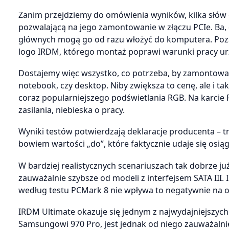
Zanim przejdziemy do omówienia wyników, kilka słów
pozwalającą na jego zamontowanie w złączu PCIe. Ba, d
głównych mogą go od razu włożyć do komputera. Poza 
logo IRDM, którego montaż poprawi warunki pracy u
Dostajemy więc wszystko, co potrzeba, by zamontować
notebook, czy desktop. Niby zwiększa to cenę, ale i ta
coraz popularniejszego podświetlania RGB. Na karcie
zasilania, niebieska o pracy.
Wyniki testów potwierdzają deklaracje producenta – tr
bowiem wartości „do”, które faktycznie udaje się osi
W bardziej realistycznych scenariuszach tak dobrze już
zauważalnie szybsze od modeli z interfejsem SATA III. I
według testu PCMark 8 nie wpływa to negatywnie na 
IRDM Ultimate okazuje się jednym z najwydajniejszyc
Samsungowi 970 Pro, jest jednak od niego zauważalnie