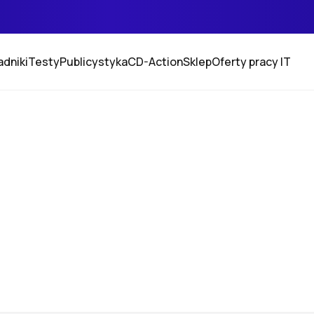
adniki
Testy
Publicystyka
CD-Action
Sklep
Oferty pracy IT