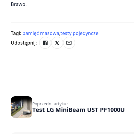
Brawo!
Tagi:
pamięć masowa
,
testy pojedyncze
Udostępnij:
Poprzedni artykuł
Test LG MiniBeam UST PF1000U