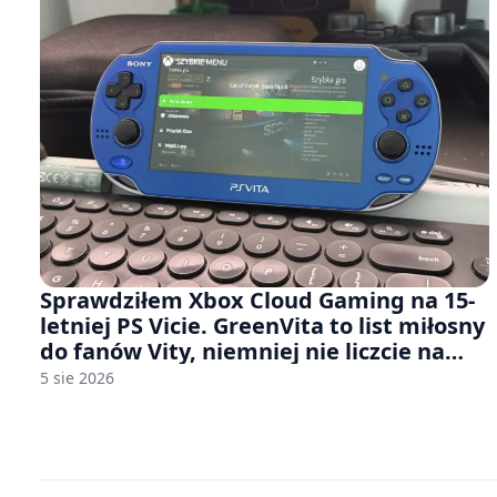
Sprawdziłem Xbox Cloud Gaming na 15-
letniej PS Vicie. GreenVita to list miłosny
do fanów Vity, niemniej nie liczcie na
zbyt wiele [FELIETON]
5 sie 2026