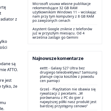
Microsoft usuwa własne publikacje
rtę
rekomendujące 32 GB RAM
użytkownikom Windows 11 – wciskając
t
nam przy tym komputery z 8 GB RAM
adiator z
po zawyżonych cenach
Asystent Google zniknie z telefonów
już w przyszłym miesiącu. Od 4
września zastąpi go Gemini
ylko
ości
Najnowsze komentarze
podane są
eettt
-
Galaxy S27 Ultra bez
amie ATTO.
drugiego teleobiektywu? Samsung
planuje cięcia kosztów z powodu
re jest
cen pamięci
 tylko, że
Grześ
-
PlayStation nie obawia się
rywalizacji z pecetami. „W
porównaniu z PC do gier z
najwyższej półki nasz produkt jest
emu
bardziej przystępny cenowo”
le.