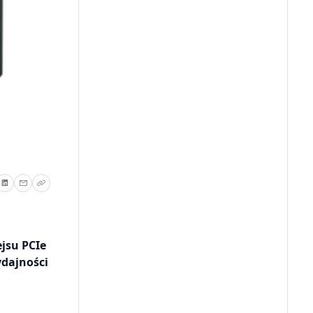
jsu PCIe
ydajności