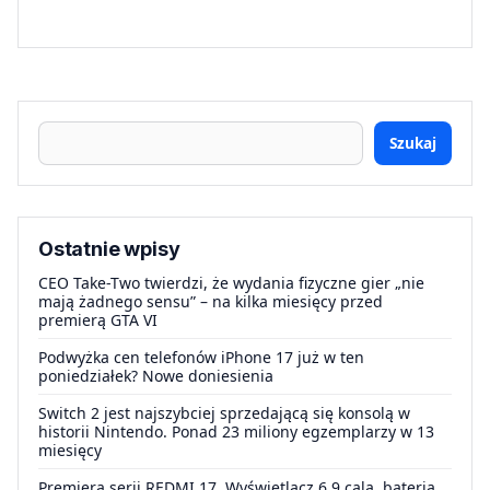
Szukaj
Ostatnie wpisy
CEO Take-Two twierdzi, że wydania fizyczne gier „nie
mają żadnego sensu” – na kilka miesięcy przed
premierą GTA VI
Podwyżka cen telefonów iPhone 17 już w ten
poniedziałek? Nowe doniesienia
Switch 2 jest najszybciej sprzedającą się konsolą w
historii Nintendo. Ponad 23 miliony egzemplarzy w 13
miesięcy
Premiera serii REDMI 17. Wyświetlacz 6,9 cala, bateria