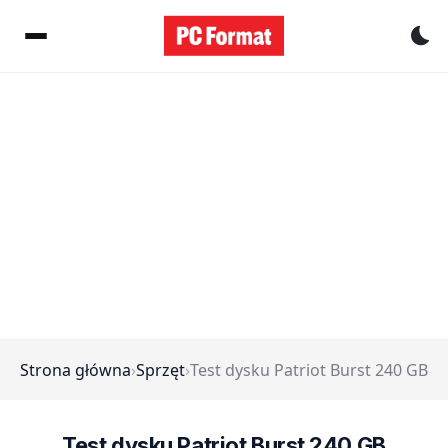
Pr
Strona główna
›
Sprzęt
›
Test dysku Patriot Burst 240 GB
Test dysku Patriot Burst 240 GB