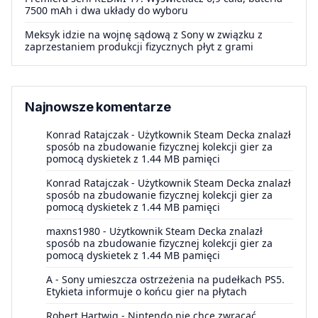
7500 mAh i dwa układy do wyboru
Meksyk idzie na wojnę sądową z Sony w związku z
zaprzestaniem produkcji fizycznych płyt z grami
Najnowsze komentarze
Konrad Ratajczak
-
Użytkownik Steam Decka znalazł
sposób na zbudowanie fizycznej kolekcji gier za
pomocą dyskietek z 1.44 MB pamięci
Konrad Ratajczak
-
Użytkownik Steam Decka znalazł
sposób na zbudowanie fizycznej kolekcji gier za
pomocą dyskietek z 1.44 MB pamięci
maxns1980
-
Użytkownik Steam Decka znalazł
sposób na zbudowanie fizycznej kolekcji gier za
pomocą dyskietek z 1.44 MB pamięci
A
-
Sony umieszcza ostrzeżenia na pudełkach PS5.
Etykieta informuje o końcu gier na płytach
Robert Hartwig
-
Nintendo nie chce zwracać