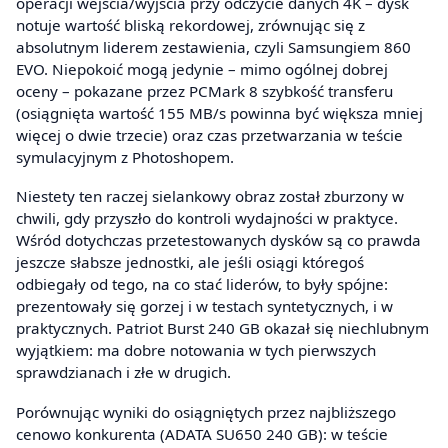
operacji wejścia/wyjścia przy odczycie danych 4K – dysk
notuje wartość bliską rekordowej, zrównując się z
absolutnym liderem zestawienia, czyli Samsungiem 860
EVO. Niepokoić mogą jedynie – mimo ogólnej dobrej
oceny – pokazane przez PCMark 8 szybkość transferu
(osiągnięta wartość 155 MB/s powinna być większa mniej
więcej o dwie trzecie) oraz czas przetwarzania w teście
symulacyjnym z Photoshopem.
Niestety ten raczej sielankowy obraz został zburzony w
chwili, gdy przyszło do kontroli wydajności w praktyce.
Wśród dotychczas przetestowanych dysków są co prawda
jeszcze słabsze jednostki, ale jeśli osiągi któregoś
odbiegały od tego, na co stać liderów, to były spójne:
prezentowały się gorzej i w testach syntetycznych, i w
praktycznych. Patriot Burst 240 GB okazał się niechlubnym
wyjątkiem: ma dobre notowania w tych pierwszych
sprawdzianach i złe w drugich.
Porównując wyniki do osiągniętych przez najbliższego
cenowo konkurenta (ADATA SU650 240 GB): w teście