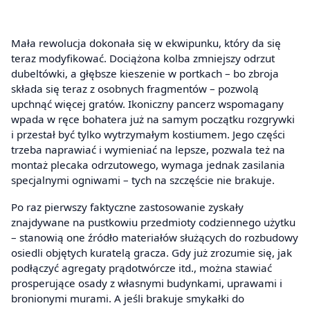
Mała rewolucja dokonała się w ekwipunku, który da się
teraz modyfikować. Dociążona kolba zmniejszy odrzut
dubeltówki, a głębsze kieszenie w portkach – bo zbroja
składa się teraz z osobnych fragmentów – pozwolą
upchnąć więcej gratów. Ikoniczny pancerz wspomagany
wpada w ręce bohatera już na samym początku rozgrywki
i przestał być tylko wytrzymałym kostiumem. Jego części
trzeba naprawiać i wymieniać na lepsze, pozwala też na
montaż plecaka odrzutowego, wymaga jednak zasilania
specjalnymi ogniwami – tych na szczęście nie brakuje.
Po raz pierwszy faktyczne zastosowanie zyskały
znajdywane na pustkowiu przedmioty codziennego użytku
– stanowią one źródło materiałów służących do rozbudowy
osiedli objętych kuratelą gracza. Gdy już zrozumie się, jak
podłączyć agregaty prądotwórcze itd., można stawiać
prosperujące osady z własnymi budynkami, uprawami i
bronionymi murami. A jeśli brakuje smykałki do