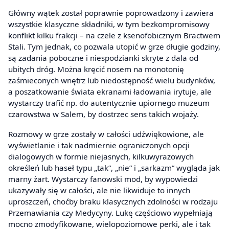
Główny wątek został poprawnie poprowadzony i zawiera
wszystkie klasyczne składniki, w tym bezkompromisowy
konflikt kilku frakcji – na czele z ksenofobicznym Bractwem
Stali. Tym jednak, co pozwala utopić w grze długie godziny,
są zadania poboczne i niespodzianki skryte z dala od
ubitych dróg. Można kręcić nosem na monotonię
zaśmieconych wnętrz lub niedostępność wielu budynków,
a poszatkowanie świata ekranami ładowania irytuje, ale
wystarczy trafić np. do autentycznie upiornego muzeum
czarowstwa w Salem, by dostrzec sens takich wojaży.
Rozmowy w grze zostały w całości udźwiękowione, ale
wyświetlanie i tak nadmiernie ograniczonych opcji
dialogowych w formie niejasnych, kilkuwyrazowych
określeń lub haseł typu „tak”, „nie” i „sarkazm” wygląda jak
marny żart. Wystarczy fanowski mod, by wypowiedzi
ukazywały się w całości, ale nie likwiduje to innych
uproszczeń, choćby braku klasycznych zdolności w rodzaju
Przemawiania czy Medycyny. Lukę częściowo wypełniają
mocno zmodyfikowane, wielopoziomowe perki, ale i tak