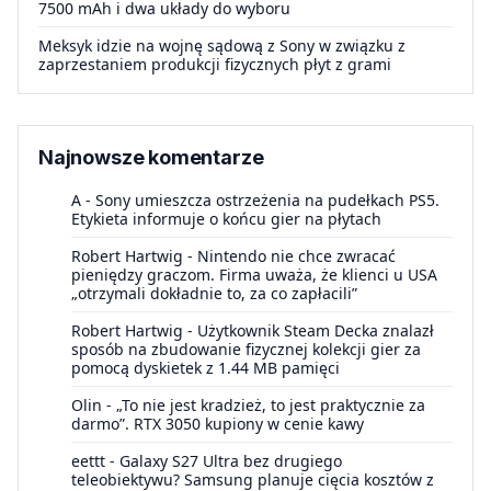
7500 mAh i dwa układy do wyboru
Meksyk idzie na wojnę sądową z Sony w związku z
zaprzestaniem produkcji fizycznych płyt z grami
Najnowsze komentarze
A
-
Sony umieszcza ostrzeżenia na pudełkach PS5.
Etykieta informuje o końcu gier na płytach
Robert Hartwig
-
Nintendo nie chce zwracać
pieniędzy graczom. Firma uważa, że klienci u USA
„otrzymali dokładnie to, za co zapłacili”
Robert Hartwig
-
Użytkownik Steam Decka znalazł
sposób na zbudowanie fizycznej kolekcji gier za
pomocą dyskietek z 1.44 MB pamięci
Olin
-
„To nie jest kradzież, to jest praktycznie za
darmo”. RTX 3050 kupiony w cenie kawy
eettt
-
Galaxy S27 Ultra bez drugiego
teleobiektywu? Samsung planuje cięcia kosztów z