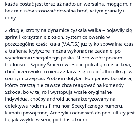
każda postać jest teraz aż nadto uniwersalna, mogąc m.in.
bez minusów stosować dowolną broń, w tym granaty i
miny.
Z drugiej strony na dynamice zyskała walka – pojawiły się
sprint i korzystanie z osłon, system celowania w
poszczególne części ciała (V.A.T.S.) już tylko spowalnia czas,
a trafienia krytyczne można wykonać na żądanie, po
wypełnieniu specjalnego paska. Nieco wzrósł poziom
trudności – Szpony Śmierci wreszcie potrafią napsuć krwi,
choć przeciwnikom nieraz zdarza się zgubić albo utknąć w
ciasnym przejściu. Problem dotyka i kompanów bohatera,
którzy zresztą nie zawsze chcą reagować na komendy.
Szkoda, bo w tej roli występują wcale oryginalne
indywidua, choćby android ucharakteryzowany na
detektywa rodem z filmu noir. Specyficznego humoru,
klimatu powojennej Ameryki i odniesień do popkultury jest
tu, jak zwykle w serii, pod dostatkiem.