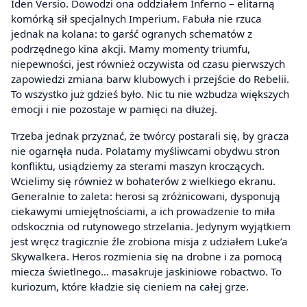
Iden Versio. Dowodzi ona oddziałem Inferno – elitarną
komórką sił specjalnych Imperium. Fabuła nie rzuca
jednak na kolana: to garść ogranych schematów z
podrzędnego kina akcji. Mamy momenty triumfu,
niepewności, jest również oczywista od czasu pierwszych
zapowiedzi zmiana barw klubowych i przejście do Rebelii.
To wszystko już gdzieś było. Nic tu nie wzbudza większych
emocji i nie pozostaje w pamięci na dłużej.
Trzeba jednak przyznać, że twórcy postarali się, by gracza
nie ogarnęła nuda. Polatamy myśliwcami obydwu stron
konfliktu, usiądziemy za sterami maszyn kroczących.
Wcielimy się również w bohaterów z wielkiego ekranu.
Generalnie to zaleta: herosi są zróżnicowani, dysponują
ciekawymi umiejętnościami, a ich prowadzenie to miła
odskocznia od rutynowego strzelania. Jedynym wyjątkiem
jest wręcz tragicznie źle zrobiona misja z udziałem Luke’a
Skywalkera. Heros rozmienia się na drobne i za pomocą
miecza świetlnego… masakruje jaskiniowe robactwo. To
kuriozum, które kładzie się cieniem na całej grze.