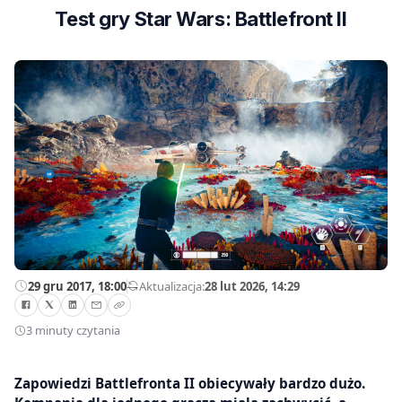
Test gry Star Wars: Battlefront II
29 gru 2017, 18:00
—
Aktualizacja:
28 lut 2026, 14:29
3 minuty czytania
Zapowiedzi Battlefronta II obiecywały bardzo dużo.