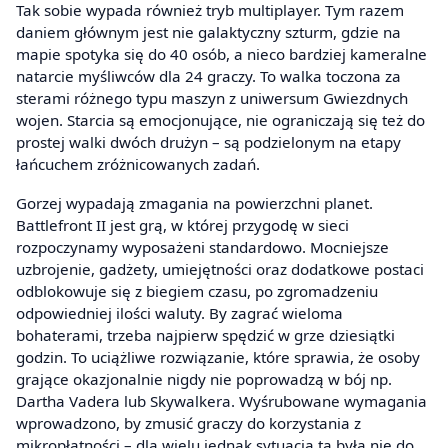
Tak sobie wypada również tryb multiplayer. Tym razem
daniem głównym jest nie galaktyczny szturm, gdzie na
mapie spotyka się do 40 osób, a nieco bardziej kameralne
natarcie myśliwców dla 24 graczy. To walka toczona za
sterami różnego typu maszyn z uniwersum Gwiezdnych
wojen. Starcia są emocjonujące, nie ograniczają się też do
prostej walki dwóch drużyn – są podzielonym na etapy
łańcuchem zróżnicowanych zadań.
Gorzej wypadają zmagania na powierzchni planet.
Battlefront II jest grą, w której przygodę w sieci
rozpoczynamy wyposażeni standardowo. Mocniejsze
uzbrojenie, gadżety, umiejętności oraz dodatkowe postaci
odblokowuje się z biegiem czasu, po zgromadzeniu
odpowiedniej ilości waluty. By zagrać wieloma
bohaterami, trzeba najpierw spędzić w grze dziesiątki
godzin. To uciążliwe rozwiązanie, które sprawia, że osoby
grające okazjonalnie nigdy nie poprowadzą w bój np.
Dartha Vadera lub Skywalkera. Wyśrubowane wymagania
wprowadzono, by zmusić graczy do korzystania z
mikropłatności – dla wielu jednak sytuacja ta była nie do