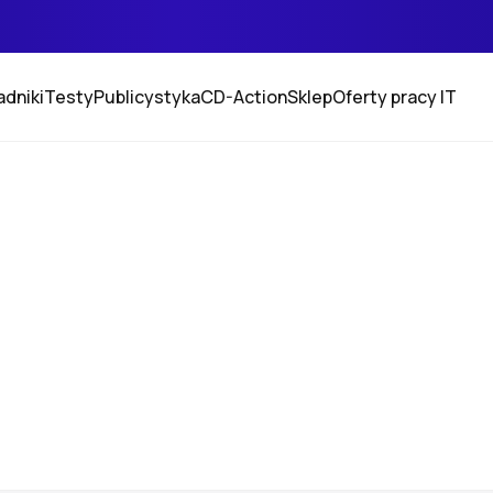
adniki
Testy
Publicystyka
CD-Action
Sklep
Oferty pracy IT