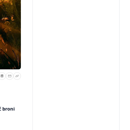
ć broni