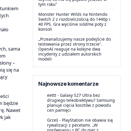
tym roku”
atunkiem
Monster Hunter Wilds na Nintendo
tych
Switch 2 z rozdzielczością do 1440p i
o
40 FPS. Gra wyciśnie siódme poty z
iało
konsoli
„Przeanalizujemy nasze podejście do
testowania przez strony trzecie”.
ych, sama
OpenAI reaguje na kolejne dwa
incydenty z udziałem autorskich
iem
modeli
słony –
ią się na
jący
Najnowsze komentarze
eettt
-
Galaxy S27 Ultra bez
eści
drugiego teleobiektywu? Samsung
em będzie
planuje cięcia kosztów z powodu
rę. Nawet
cen pamięci
k jak
Grześ
-
PlayStation nie obawia się
rywalizacji z pecetami. „W
porównaniu z PC do gier z