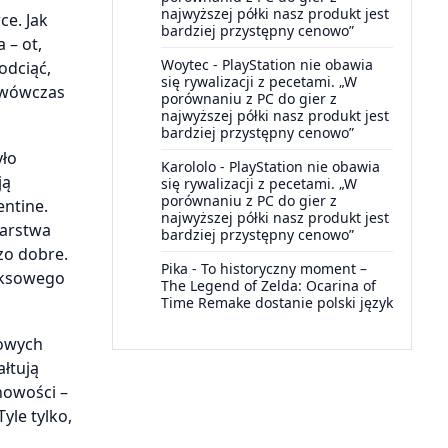
najwyższej półki nasz produkt jest
ce. Jak
bardziej przystępny cenowo”
 – ot,
Woytec
-
PlayStation nie obawia
odciąć,
się rywalizacji z pecetami. „W
o wówczas
porównaniu z PC do gier z
najwyższej półki nasz produkt jest
bardziej przystępny cenowo”
yło
Karololo
-
PlayStation nie obawia
ją
się rywalizacji z pecetami. „W
porównaniu z PC do gier z
entine.
najwyższej półki nasz produkt jest
warstwa
bardziej przystępny cenowo”
zo dobre.
Pika
-
To historyczny moment –
miksowego
The Legend of Zelda: Ocarina of
Time Remake dostanie polski język
nowych
ałtują
nowości –
yle tylko,