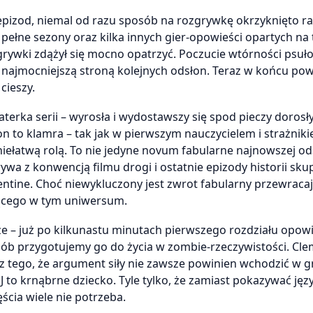
 epizod, niemal od razu sposób na rozgrywkę okrzyknięto r
 pełne sezony oraz kilka innych gier-opowieści opartych na 
rywki zdążył się mocno opatrzyć. Poczucie wtórności psuł
 najmocniejszą stroną kolejnych odsłon. Teraz w końcu pow
cieszy.
terka serii – wyrosła i wydostawszy się spod pieczy dorosł
zon to klamra – tak jak w pierwszym nauczycielem i strażnik
 niełatwą rolą. To nie jedyne novum fabularne najnowszej od
wa z konwencją filmu drogi i ostatnie epizody historii skup
tine. Choć niewykluczony jest zwrot fabularny przewraca
jącego w tym uniwersum.
 – już po kilkunastu minutach pierwszego rozdziału opowi
posób przygotujemy go do życia w zombie-rzeczywistości. Cl
z tego, że argument siły nie zawsze powinien wchodzić w g
 to krnąbrne dziecko. Tyle tylko, że zamiast pokazywać języ
ęścia wiele nie potrzeba.