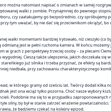
 sporo można natomiast napisać o zmianach w samej rozgryw
towanej walki z zombie. Przynajmniej do pewnego stopnia
boru, czy zaatakujemy go bezpośrednio, czy spróbujemy p
 przy tym uważać, by nie dać się przeciwnikom okrążyć, b
ej walki momentami bardziej irytowało, niż cieszyło (co b
ą odmianą jest w pełni ruchoma kamera. W końcu możemy 
ym w grach z perspektywy trzeciej osoby – za plecami Clem
u wygodniej. Cieszą także ulepszenia, jakich doczekała się 
tareńkiego już silnika i trzeba przyznać, że efekty są bard
ę mniej niedbała, przy zachowaniu charakterystycznego ko
ad, w którego gramy od sześciu lat. Twórcy dodali kilka 
ednak jest ona wciąż tylko pozorna. Choć nasze wybory kszt
y chcieli. Podobnie ma się to w przypadku zaproponowanych 
le silny, by był w stanie zatrzeć wrażenie powtarzalności. T
 sprawia, że będziemy czekać na kolejny epizod.