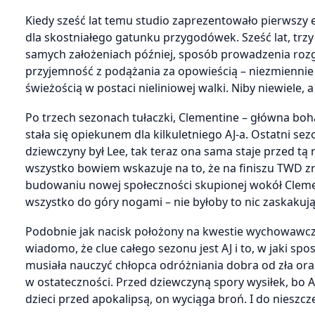
Kiedy sześć lat temu studio zaprezentowało pierwszy
dla skostniałego gatunku przygodówek. Sześć lat, trzy
samych założeniach później, sposób prowadzenia rozg
przyjemność z podążania za opowieścią – niezmiennie
świeżością w postaci nieliniowej walki. Niby niewiele, a 
Po trzech sezonach tułaczki, Clementine – główna boha
stała się opiekunem dla kilkuletniego AJ-a. Ostatni se
dziewczyny był Lee, tak teraz ona sama staje przed tą
wszystko bowiem wskazuje na to, że na finiszu TWD zry
budowaniu nowej społeczności skupionej wokół Clemen
wszystko do góry nogami – nie byłoby to nic zaskaku
Podobnie jak nacisk położony na kwestie wychowawcze
wiadomo, że clue całego sezonu jest AJ i to, w jaki s
musiała nauczyć chłopca odróżniania dobra od zła ora
w ostateczności. Przed dziewczyną spory wysiłek, bo AJ
dzieci przed apokalipsą, on wyciąga broń. I do nieszcz