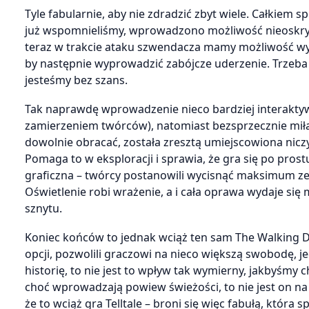
Tyle fabularnie, aby nie zdradzić zbyt wiele. Całkiem
już wspomnieliśmy, wprowadzono możliwość nieoskryp
teraz w trakcie ataku szwendacza mamy możliwość wy
by następnie wyprowadzić zabójcze uderzenie. Trzeba
jesteśmy bez szans.
Tak naprawdę wprowadzenie nieco bardziej interaktywn
zamierzeniem twórców), natomiast bezsprzecznie mił
dowolnie obracać, została zresztą umiejscowiona nicz
Pomaga to w eksploracji i sprawia, że gra się po prost
graficzna – twórcy postanowili wycisnąć maksimum ze s
Oświetlenie robi wrażenie, a i cała oprawa wydaje si
sznytu.
Koniec końców to jednak wciąż ten sam The Walking De
opcji, pozwolili graczowi na nieco większą swobodę, j
historię, to nie jest to wpływ tak wymierny, jakbyśm
choć wprowadzają powiew świeżości, to nie jest on na ty
że to wciąż gra Telltale – broni się więc fabułą, która