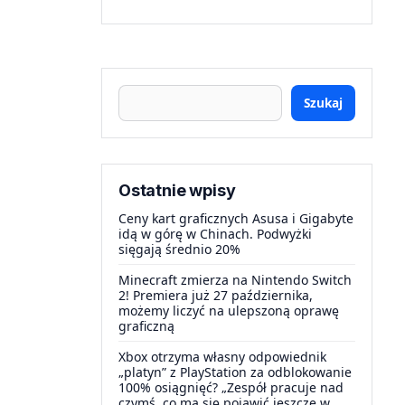
Szukaj
Ostatnie wpisy
Ceny kart graficznych Asusa i Gigabyte
idą w górę w Chinach. Podwyżki
sięgają średnio 20%
Minecraft zmierza na Nintendo Switch
2! Premiera już 27 października,
możemy liczyć na ulepszoną oprawę
graficzną
Xbox otrzyma własny odpowiednik
„platyn” z PlayStation za odblokowanie
100% osiągnięć? „Zespół pracuje nad
czymś, co ma się pojawić jeszcze w