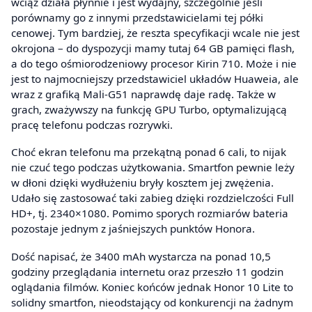
wciąż działa płynnie i jest wydajny, szczególnie jeśli
porównamy go z innymi przedstawicielami tej półki
cenowej. Tym bardziej, że reszta specyfikacji wcale nie jest
okrojona – do dyspozycji mamy tutaj 64 GB pamięci flash,
a do tego ośmiorodzeniowy procesor Kirin 710. Może i nie
jest to najmocniejszy przedstawiciel układów Huaweia, ale
wraz z grafiką Mali-G51 naprawdę daje radę. Także w
grach, zważywszy na funkcję GPU Turbo, optymalizującą
pracę telefonu podczas rozrywki.
Choć ekran telefonu ma przekątną ponad 6 cali, to nijak
nie czuć tego podczas użytkowania. Smartfon pewnie leży
w dłoni dzięki wydłużeniu bryły kosztem jej zwężenia.
Udało się zastosować taki zabieg dzięki rozdzielczości Full
HD+, tj. 2340×1080. Pomimo sporych rozmiarów bateria
pozostaje jednym z jaśniejszych punktów Honora.
Dość napisać, że 3400 mAh wystarcza na ponad 10,5
godziny przeglądania internetu oraz przeszło 11 godzin
oglądania filmów. Koniec końców jednak Honor 10 Lite to
solidny smartfon, nieodstający od konkurencji na żadnym