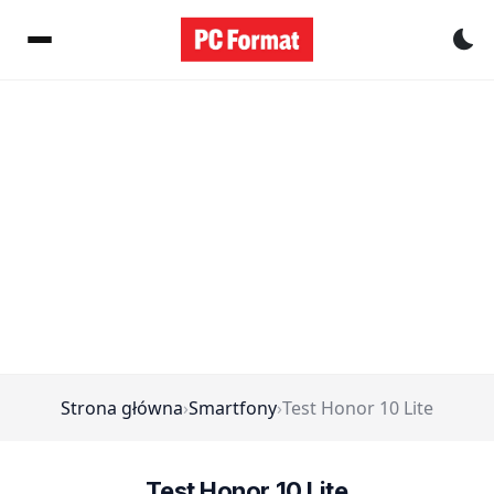
Pr
Strona główna
›
Smartfony
›
Test Honor 10 Lite
Test Honor 10 Lite