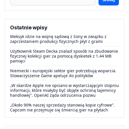
Ostatnie wpisy
Meksyk idzie na wojnę sądową z Sony w związku z
zaprzestaniem produkcji fizycznych płyt z grami
Użytkownik Steam Decka znalazł sposób na zbudowanie
fizycznej kolekcji gier za pomocą dyskietek z 1.44 MB
pamięci
Niemiecki i europejski sektor gier potrzebują wsparcia.
Stowarzyszenie Game apeluje do polityków
„W skardze Apple nie opisano w wystarczającym stopniu
informacji, które miałyby być objęte ochroną tajemnicy
handlowej”. OpenAI żąda odrzucenia pozwu
„Około 90% naszej sprzedaży stanowią kopie cyfrowe”.
Capcom nie przejmuje się śmiercią gier na płytach