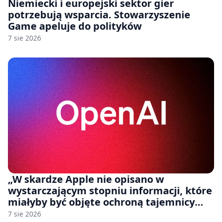
Niemiecki i europejski sektor gier
potrzebują wsparcia. Stowarzyszenie
Game apeluje do polityków
7 sie 2026
„W skardze Apple nie opisano w
wystarczającym stopniu informacji, które
miałyby być objęte ochroną tajemnicy
handlowej”. OpenAI żąda odrzucenia
7 sie 2026