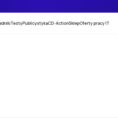
adniki
Testy
Publicystyka
CD-Action
Sklep
Oferty pracy IT