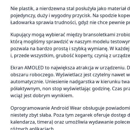
Nie plastik, a nierdzewna stal posłużyła jako materiał
pojedynczy, duży i wygodny przycisk. Na spodzie koper
Ładowarka sprawia trudności, gdyż nie chce pewnie pr
Kupujący mogą wybierać między bransoletkami zrobion
którą mogliśmy sprawdzić w naszym modelu testowym,
pozwala na bardzo prostą i szybką wymianę. W każdej
i, przede wszystkim, grubość koperty, czynią z urządz
Ekran AMOLED to największa atrakcja w urządzeniu. D
obszaru roboczego. Wyświetlacz jest czytelny nawet w
automatycznie. Uniesienie nadgarstka w kierunku tw
półaktywnym, non stop wyświetlając godzinę. Czas prac
wciąż jest dobrym wynikiem.
Oprogramowanie Android Wear obsługuje powiadomien
niestety zbyt słaba. Poza tym zegarek oferuje dostęp 
kalendarza, timera) oraz umożliwia wydawanie poleceń
różnych aplikacjach.