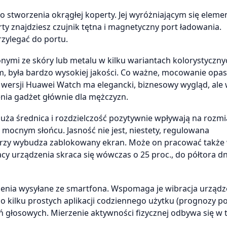
 do stworzenia okrągłej koperty. Jej wyróżniającym się eleme
ty znajdziesz czujnik tętna i magnetyczny port ładowania.
zylegać do portu.
ymi ze skóry lub metalu w kilku wariantach kolorystycznyc
 była bardzo wysokiej jakości. Co ważne, mocowanie opas
 wersji Huawei Watch ma elegancki, biznesowy wygląd, ale 
enia gadżet głównie dla mężczyzn.
uża średnica i rozdzielczość pozytywnie wpływają na rozmi
 mocnym słońcu. Jasność nie jest, niestety, regulowana
arzy wybudza zablokowany ekran. Może on pracować także 
y urządzenia skraca się wówczas o 25 proc., do półtora dn
ia wysyłane ze smartfona. Wspomaga je wibracja urządz
do kilku prostych aplikacji codziennego użytku (prognozy p
 głosowych. Mierzenie aktywności fizycznej odbywa się w 