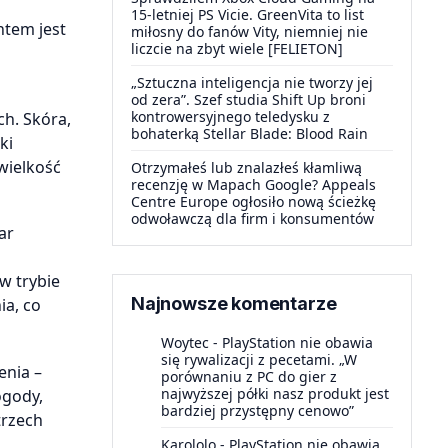
15-letniej PS Vicie. GreenVita to list
ntem jest
miłosny do fanów Vity, niemniej nie
liczcie na zbyt wiele [FELIETON]
„Sztuczna inteligencja nie tworzy jej
od zera”. Szef studia Shift Up broni
kontrowersyjnego teledysku z
h. Skóra,
bohaterką Stellar Blade: Blood Rain
ki
wielkość
Otrzymałeś lub znalazłeś kłamliwą
recenzję w Mapach Google? Appeals
Centre Europe ogłosiło nową ścieżkę
odwoławczą dla firm i konsumentów
ar
w trybie
Najnowsze komentarze
ia, co
Woytec
-
PlayStation nie obawia
się rywalizacji z pecetami. „W
enia –
porównaniu z PC do gier z
najwyższej półki nasz produkt jest
ogody,
bardziej przystępny cenowo”
trzech
Karololo
-
PlayStation nie obawia