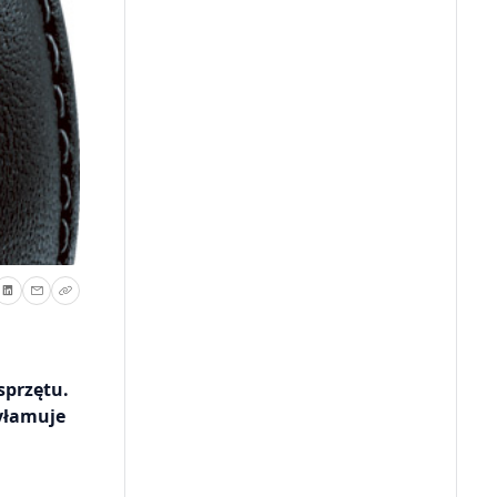
sprzętu.
yłamuje