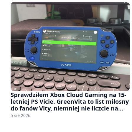
Sprawdziłem Xbox Cloud Gaming na 15-
letniej PS Vicie. GreenVita to list miłosny
do fanów Vity, niemniej nie liczcie na
zbyt wiele [FELIETON]
5 sie 2026