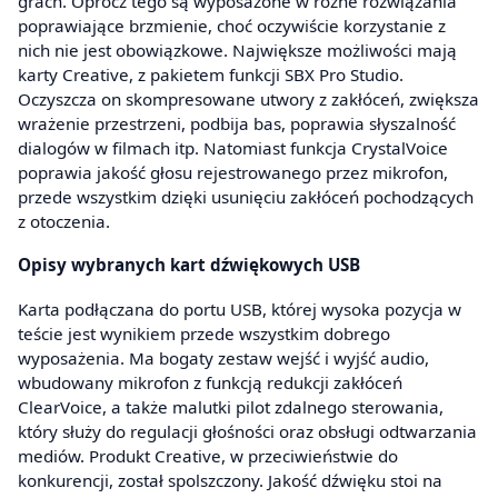
grach. Oprócz tego są wyposażone w różne rozwiązania
poprawiające brzmienie, choć oczywiście korzystanie z
nich nie jest obowiązkowe. Największe możliwości mają
karty Creative, z pakietem funkcji SBX Pro Studio.
Oczyszcza on skompresowane utwory z zakłóceń, zwiększa
wrażenie przestrzeni, podbija bas, poprawia słyszalność
dialogów w filmach itp. Natomiast funkcja CrystalVoice
poprawia jakość głosu rejestrowanego przez mikrofon,
przede wszystkim dzięki usunięciu zakłóceń pochodzących
z otoczenia.
Opisy wybranych kart dźwiękowych USB
Karta podłączana do portu USB, której wysoka pozycja w
teście jest wynikiem przede wszystkim dobrego
wyposażenia. Ma bogaty zestaw wejść i wyjść audio,
wbudowany mikrofon z funkcją redukcji zakłóceń
ClearVoice, a także malutki pilot zdalnego sterowania,
który służy do regulacji głośności oraz obsługi odtwarzania
mediów. Produkt Creative, w przeciwieństwie do
konkurencji, został spolszczony. Jakość dźwięku stoi na