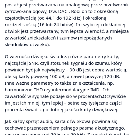
postać jest przetwarzana na analogową przez przetwornik
cyfrowo-analogowy, tzw. DAC . Robi on to z określoną
częstotliwością (od 44,1 do 192 kHz) i określoną
rozdzielczością (16 lub 24 bitów). Im szybciej i dokładniej
dźwięk jest przetwarzany, tym lepsza wierność, a mniejsza
zawartość zniekształceń i szumów (niepożądanych
składników dźwięku).
O wierności dźwięku świadczą różne parametry karty,
najczęściej SNR, czyli stosunek sygnału do szumu, który
powinien być jak największy – 90 dB jest dobrą wartością,
ale są karty powyżej 100 dB, a nawet powyżej 120 dB.
Inne ważne parametry to także zniekształcenia, np.
harmoniczne THD czy intermodulacyjne IMD . Ich
zawartość w sygnale podaje się w procentach.Oczywiście
im jest ich mniej, tym lepiej – setne czy tysięczne części
procenta świadczą o dobrej jakości karty dźwiękowej.
Jak każdy sprzęt audio, karta dźwiękowa powinna się
cechować przenoszeniem pełnego pasma akustycznego,
czyli przynajmniej od 20 Hz do 20 kHz. Z reguły tak jest, bo