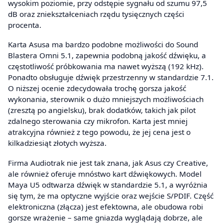
wysokim poziomie, przy odstępie sygnału od szumu 97,5
dB oraz zniekształceniach rzędu tysięcznych części
procenta.
Karta Asusa ma bardzo podobne możliwości do Sound
Blastera Omni 5.1, zapewnia podobną jakość dźwięku, a
częstotliwość próbkowania ma nawet wyższą (192 kHz).
Ponadto obsługuje dźwięk przestrzenny w standardzie 7.1.
O niższej ocenie zdecydowała trochę gorsza jakość
wykonania, sterownik o dużo mniejszych możliwościach
(zresztą po angielsku), brak dodatków, takich jak pilot
zdalnego sterowania czy mikrofon. Karta jest mniej
atrakcyjna również z tego powodu, że jej cena jest o
kilkadziesiąt złotych wyższa.
Firma Audiotrak nie jest tak znana, jak Asus czy Creative,
ale również oferuje mnóstwo kart dźwiękowych. Model
Maya U5 odtwarza dźwięk w standardzie 5.1, a wyróżnia
się tym, że ma optyczne wyjście oraz wejście S/PDIF. Część
elektroniczna (złącza) jest efektowna, ale obudowa robi
gorsze wrażenie – same gniazda wyglądają dobrze, ale