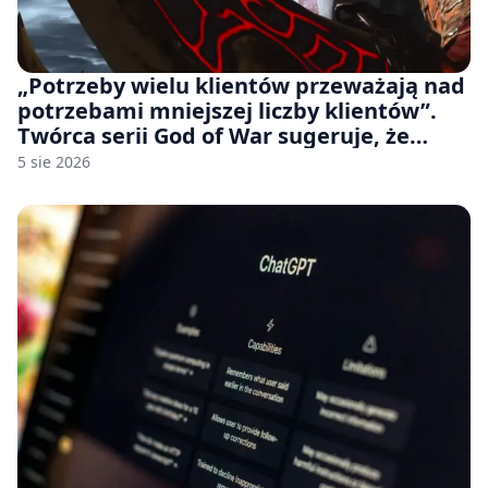
„Potrzeby wielu klientów przeważają nad
potrzebami mniejszej liczby klientów”.
Twórca serii God of War sugeruje, że
rozumie, dlaczego Sony rezygnuje z gier
5 sie 2026
na płytach