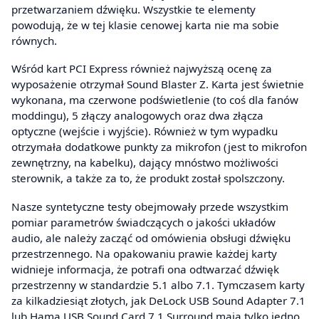
przetwarzaniem dźwięku. Wszystkie te elementy
powodują, że w tej klasie cenowej karta nie ma sobie
równych.
Wśród kart PCI Express również najwyższą ocenę za
wyposażenie otrzymał Sound Blaster Z. Karta jest świetnie
wykonana, ma czerwone podświetlenie (to coś dla fanów
moddingu), 5 złączy analogowych oraz dwa złącza
optyczne (wejście i wyjście). Również w tym wypadku
otrzymała dodatkowe punkty za mikrofon (jest to mikrofon
zewnętrzny, na kabelku), dający mnóstwo możliwości
sterownik, a także za to, że produkt został spolszczony.
Nasze syntetyczne testy obejmowały przede wszystkim
pomiar parametrów świadczących o jakości układów
audio, ale należy zacząć od omówienia obsługi dźwięku
przestrzennego. Na opakowaniu prawie każdej karty
widnieje informacja, że potrafi ona odtwarzać dźwięk
przestrzenny w standardzie 5.1 albo 7.1. Tymczasem karty
za kilkadziesiąt złotych, jak DeLock USB Sound Adapter 7.1
lub Hama USB Sound Card 7.1 Surround mają tylko jedno