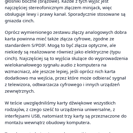
głośniki boczne (brązowe). Każde z tych wyjść jest
najczęściej stereofonicznym złączem minijack, więc
obsługuje lewy i prawy kanał. Sporadycznie stosowane są
gniazda cinch.
Oprócz wymienionego zestawu złączy analogowych dobra
karta powinna mieć także złącza cyfrowe, zgodne ze
standardem S/PDIF. Mogą to być złącza optyczne, ale
niekiedy są realizowane również jako elektryczne (typu
cinch). Najczęściej są to wyjścia służące do wyprowadzenia
wielokanałowego sygnału audio z komputera na
wzmacniacz, ale jeszcze lepiej, jeśli oprócz nich karta
dodatkowo ma wejścia, przez które może odbierać sygnał
z telewizora, odtwarzacza cyfrowego i innych urządzeń
zewnętrznych.
W teście uwzględniliśmy karty dźwiękowe wszystkich
rodzajów, z czego sześć to urządzenia uniwersalne, z
interfejsami USB, natomiast trzy karty są przeznaczone do
montażu wewnątrz obudowy komputera.