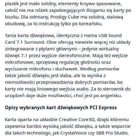
plastik jest mało solidny, elementy krzywo spasowane,
całość nie ma nóżek zapobiegających ślizganiu się karty po
biurku. Dla odmiany, Prodigy Cube ma solidną, stalową
obudowę, za to instrukcję tylko po koreańsku.
Tania karta dźwiękowa, identyczna z Hama USB Sound
Card 7.1 Surround. Obie oferują niewiele więcej niż układy
zintegrowane z płytami głównymi – jedynie wirtualny
dźwięk 7.1 przez wyjście stereofoniczne. Mają też wejście
mikrofonowe, sprzętową regulację głośności oraz
wyciszanie mikrofonu i słuchawek. Według pomiarów
także jakość dźwięku jest słaba, ale ta wynika z
niemożliwości przeprowadzenia dobrych pomiarów, bo
karty nie mają liniowego wejścia audio. Za to sterownik do
urządzeń daje duże możliwości, choć jest po angielsku.
Opisy wybranych kart dźwiękowych PCI Express
Karta oparta na układzie Creative Core3D, dzięki któremu
zapewnia bardzo wysoką jakość dźwięku, a także wsparcie
dla takich technologii, jak CrystalVoice czy SBB Pro Studio.