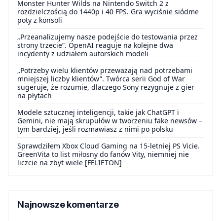
Monster Hunter Wilds na Nintendo Switch 2 z
rozdzielczością do 1440p i 40 FPS. Gra wyciśnie siódme
poty z konsoli
„Przeanalizujemy nasze podejście do testowania przez
strony trzecie”. OpenAI reaguje na kolejne dwa
incydenty z udziałem autorskich modeli
„Potrzeby wielu klientów przeważają nad potrzebami
mniejszej liczby klientów”. Twórca serii God of War
sugeruje, że rozumie, dlaczego Sony rezygnuje z gier
na płytach
Modele sztucznej inteligencji, takie jak ChatGPT i
Gemini, nie mają skrupułów w tworzeniu fake newsów –
tym bardziej, jeśli rozmawiasz z nimi po polsku
Sprawdziłem Xbox Cloud Gaming na 15-letniej PS Vicie.
GreenVita to list miłosny do fanów Vity, niemniej nie
liczcie na zbyt wiele [FELIETON]
Najnowsze komentarze