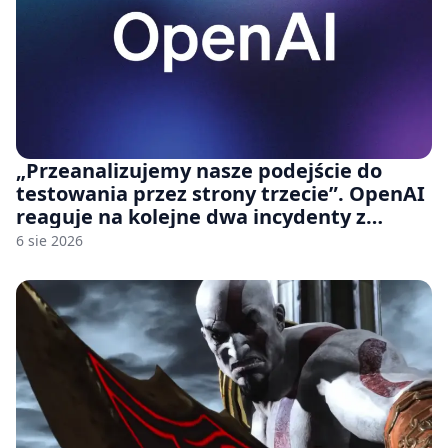
„Przeanalizujemy nasze podejście do
testowania przez strony trzecie”. OpenAI
reaguje na kolejne dwa incydenty z
udziałem autorskich modeli
6 sie 2026