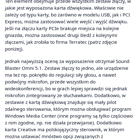
Ten element obejmuje przede wszystkim zestaw złączy, w
jakie jest wyposażona karta dźwiękowa. Właściwie nie
zależy od typu karty, bo zarówno w modelu USB, jak i PCI
Express, można zastosować wiele wejść i wyjść dźwięku.
Jeśli na złączu karty PCIe brakuje miejsca na kolejne
gniazda, można zastosować drugi śledź z kolejnymi
złączami, jak zrobiła to firma Terratec (patrz zdjęcie
poniżej).
Jednak najwyższą ocenę za wyposażenie otrzymał Sound
Blaster Omni 5.1. Zestaw złączy to jedno, ale urządzenie
ma też np. pokrętło do regulacji siły głosu, a nawet
podwójny mikrofon, przede wszystkim do
wideokonferencji, bo w grach lepiej sprawdzi się jednak
mikrofon zintegrowany ze słuchawkami. Dodatkowo, w
zestawie z kartą dźwiękową znajduje się mały pilot
zdalnego sterowania, którym można obsługiwać program
Windows Media Center (inne programy są tylko częściowo
z nim zgodne, np. nie działa przewijanie). Dodatkowo
karta Creative ma polskojęzyczny sterownik, w którym
można ustawiać mnóstwo opcji związanych z