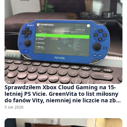
Sprawdziłem Xbox Cloud Gaming na 15-
letniej PS Vicie. GreenVita to list miłosny
do fanów Vity, niemniej nie liczcie na zbyt
wiele [FELIETON]
5 sie 2026