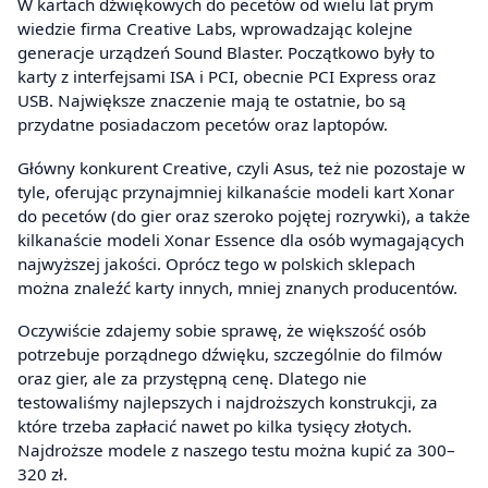
W kartach dźwiękowych do pecetów od wielu lat prym
wiedzie firma Creative Labs, wprowadzając kolejne
generacje urządzeń Sound Blaster. Początkowo były to
karty z interfejsami ISA i PCI, obecnie PCI Express oraz
USB. Największe znaczenie mają te ostatnie, bo są
przydatne posiadaczom pecetów oraz laptopów.
Główny konkurent Creative, czyli Asus, też nie pozostaje w
tyle, oferując przynajmniej kilkanaście modeli kart Xonar
do pecetów (do gier oraz szeroko pojętej rozrywki), a także
kilkanaście modeli Xonar Essence dla osób wymagających
najwyższej jakości. Oprócz tego w polskich sklepach
można znaleźć karty innych, mniej znanych producentów.
Oczywiście zdajemy sobie sprawę, że większość osób
potrzebuje porządnego dźwięku, szczególnie do filmów
oraz gier, ale za przystępną cenę. Dlatego nie
testowaliśmy najlepszych i najdroższych konstrukcji, za
które trzeba zapłacić nawet po kilka tysięcy złotych.
Najdroższe modele z naszego testu można kupić za 300–
320 zł.