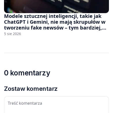
Modele sztucznej inteligencji, takie jak
ChatGPT i Gemini, nie mają skrupułów w
tworzeniu fake newsów – tym bardziej,
jeśli rozmawiasz z nimi po polsku
5 sie 2026
0 komentarzy
Zostaw komentarz