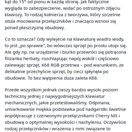
kąt do 15° od pionu w każdą stronę. Jak faktycznie
wygląda to zabezpieczenie, widać po ostrożnym zdjęciu
klawiszy. To rodzaj kołnierza z tworzywa, który szczelnie
otula mocowania przełączników i znacząco wznosi się
ponad płaszczyznę obudowy.
Co to oznacza? Gdy wylejecie na klawiaturę wiadro wody,
to jest „po sprawie”, bo wówczas sprzęt po prostu utopi się.
Ale gdy np. na urządzenie i biurko przewróci się potrącona
filiżanka herbaty, rozchlapując napój wokół i częściowo
zalewając sprzęt, K68 RGB przetrwa – pod warunkiem, że
delikatnie przechylicie sprzęt, by ciecz spłynęła po
obudowie. To bez wątpienia duża zaleta K68.
Przede wszystkim jednak cieszy bardzo wysoki poziom
techniczny jednej z najwygodniejszych klawiatur
mechanicznych, jakie przetestowaliśmy. Odpinana,
umiarkowanie miękka podstawka pod nadgarstki świetnie
współpracuje z czerwonymi przełącznikami Cherry MX i
obudową o optymalnej wysokości i nachyleniu. Oczywiście
rodzaj przełączników i wrażenia z nimi związane to