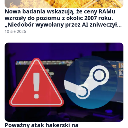
Nowa badania wskazują, że ceny RAMu
wzrosły do poziomu z okolic 2007 roku.
„Niedobór wywołany przez AI zniweczył
20 lat postępów w ciągu zaledwie kilku
10 sie 2026
miesięcy.”
Poważny atak hakerski na