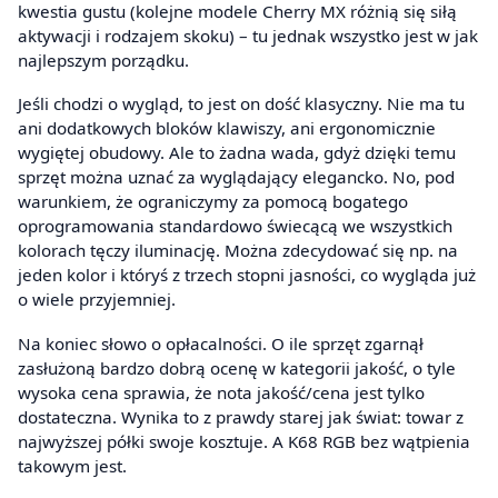
kwestia gustu (kolejne modele Cherry MX różnią się siłą
aktywacji i rodzajem skoku) – tu jednak wszystko jest w jak
najlepszym porządku.
Jeśli chodzi o wygląd, to jest on dość klasyczny. Nie ma tu
ani dodatkowych bloków klawiszy, ani ergonomicznie
wygiętej obudowy. Ale to żadna wada, gdyż dzięki temu
sprzęt można uznać za wyglądający elegancko. No, pod
warunkiem, że ograniczymy za pomocą bogatego
oprogramowania standardowo świecącą we wszystkich
kolorach tęczy iluminację. Można zdecydować się np. na
jeden kolor i któryś z trzech stopni jasności, co wygląda już
o wiele przyjemniej.
Na koniec słowo o opłacalności. O ile sprzęt zgarnął
zasłużoną bardzo dobrą ocenę w kategorii jakość, o tyle
wysoka cena sprawia, że nota jakość/cena jest tylko
dostateczna. Wynika to z prawdy starej jak świat: towar z
najwyższej półki swoje kosztuje. A K68 RGB bez wątpienia
takowym jest.