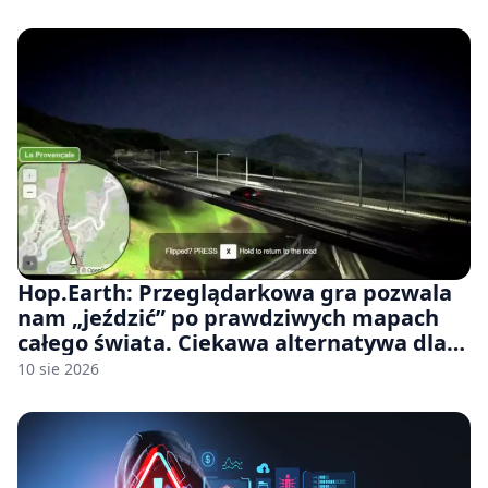
Hop.Earth: Przeglądarkowa gra pozwala
nam „jeździć” po prawdziwych mapach
całego świata. Ciekawa alternatywa dla
Google Street View
10 sie 2026