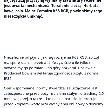
najczęstszą przyczyną wymiany klawiatury wcale nie
jest awaria mechaniczna. To zalanie cieczą. Herbatą,
kawą, colą. Mając Corsaira K68 RGB, powinniśmy tego
nieszczęścia uniknąć.
Niezależnie od płynu, jaki się rozleje na K68 RGB, sprzęt
ma spore szanse przetrwać. Oczywiście o ile tylko nie
odwrócimy go po zalaniu do góry nóżkami. Dosłownie.
Producent bowiem deklaruje zgodność sprzętu z normą
IP32.
Opis wspomnianej normy stwierdza, że urządzenie jest
zabezpieczone przed obcymi ciałami stałymi o średnicy 2,5
mm i większej, a także – i to nas najbardziej interesuje –
przed kroplami wody przy wychyleniu obudowy o dowolny