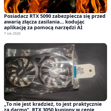
Posiadacz RTX 5090 zabezpiecza się przed
awarią złącza zasilania… kodując
aplikację za pomocą narzędzi AI
7 sie 2026
„To nie jest kradzież, to jest praktycznie
za darmo”. RTX 3050 kupiony w cenie