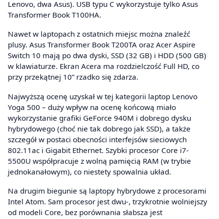
Lenovo, dwa Asus). USB typu C wykorzystuje tylko Asus
Transformer Book T100HA.
Nawet w laptopach z ostatnich miejsc można znaleźć
plusy. Asus Transformer Book T200TA oraz Acer Aspire
Switch 10 mają po dwa dyski, SSD (32 GB) i HDD (500 GB)
w klawiaturze. Ekran Acera ma rozdzielczość Full HD, co
przy przekątnej 10” rzadko się zdarza.
Najwyższą ocenę uzyskał w tej kategorii laptop Lenovo
Yoga 500 – duży wpływ na ocenę końcową miało
wykorzystanie grafiki GeForce 940M i dobrego dysku
hybrydowego (choć nie tak dobrego jak SSD), a także
szczegół w postaci obecności interfejsów sieciowych
802.11ac i Gigabit Ethernet. Szybki procesor Core i7-
5500U współpracuje z wolną pamięcią RAM (w trybie
jednokanałowym), co niestety spowalnia układ.
Na drugim biegunie są laptopy hybrydowe z procesorami
Intel Atom. Sam procesor jest dwu-, trzykrotnie wolniejszy
od modeli Core, bez porównania słabsza jest