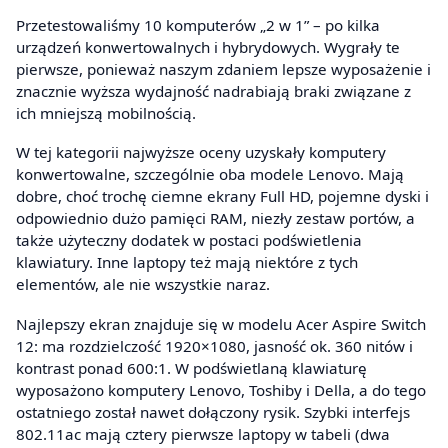
Przetestowaliśmy 10 komputerów „2 w 1” – po kilka
urządzeń konwertowalnych i hybrydowych. Wygrały te
pierwsze, ponieważ naszym zdaniem lepsze wyposażenie i
znacznie wyższa wydajność nadrabiają braki związane z
ich mniejszą mobilnością.
W tej kategorii najwyższe oceny uzyskały komputery
konwertowalne, szczególnie oba modele Lenovo. Mają
dobre, choć trochę ciemne ekrany Full HD, pojemne dyski i
odpowiednio dużo pamięci RAM, niezły zestaw portów, a
także użyteczny dodatek w postaci podświetlenia
klawiatury. Inne laptopy też mają niektóre z tych
elementów, ale nie wszystkie naraz.
Najlepszy ekran znajduje się w modelu Acer Aspire Switch
12: ma rozdzielczość 1920×1080, jasność ok. 360 nitów i
kontrast ponad 600:1. W podświetlaną klawiaturę
wyposażono komputery Lenovo, Toshiby i Della, a do tego
ostatniego został nawet dołączony rysik. Szybki interfejs
802.11ac mają cztery pierwsze laptopy w tabeli (dwa