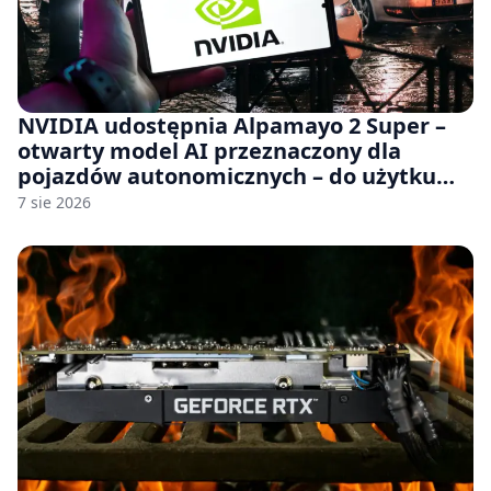
NVIDIA udostępnia Alpamayo 2 Super –
otwarty model AI przeznaczony dla
pojazdów autonomicznych – do użytku
komercyjnego
7 sie 2026