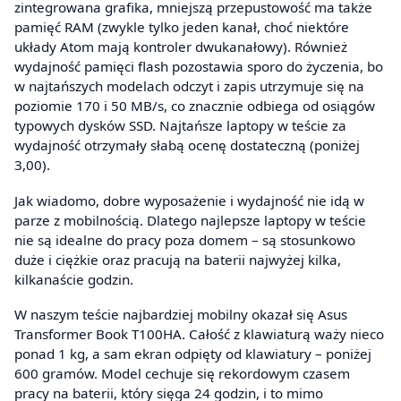
zintegrowana grafika, mniejszą przepustowość ma także
pamięć RAM (zwykle tylko jeden kanał, choć niektóre
układy Atom mają kontroler dwukanałowy). Również
wydajność pamięci flash pozostawia sporo do życzenia, bo
w najtańszych modelach odczyt i zapis utrzymuje się na
poziomie 170 i 50 MB/s, co znacznie odbiega od osiągów
typowych dysków SSD. Najtańsze laptopy w teście za
wydajność otrzymały słabą ocenę dostateczną (poniżej
3,00).
Jak wiadomo, dobre wyposażenie i wydajność nie idą w
parze z mobilnością. Dlatego najlepsze laptopy w teście
nie są idealne do pracy poza domem – są stosunkowo
duże i ciężkie oraz pracują na baterii najwyżej kilka,
kilkanaście godzin.
W naszym teście najbardziej mobilny okazał się Asus
Transformer Book T100HA. Całość z klawiaturą waży nieco
ponad 1 kg, a sam ekran odpięty od klawiatury – poniżej
600 gramów. Model cechuje się rekordowym czasem
pracy na baterii, który sięga 24 godzin, i to mimo