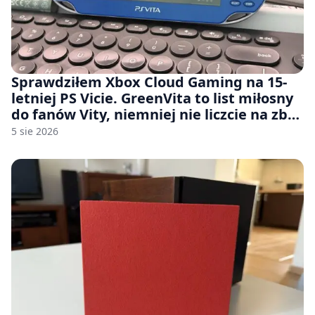
Sprawdziłem Xbox Cloud Gaming na 15-
letniej PS Vicie. GreenVita to list miłosny
do fanów Vity, niemniej nie liczcie na zbyt
wiele [FELIETON]
5 sie 2026