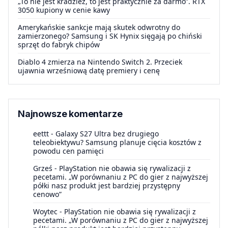
„To nie jest kradzież, to jest praktycznie za darmo”. RTX
3050 kupiony w cenie kawy
Amerykańskie sankcje mają skutek odwrotny do
zamierzonego? Samsung i SK Hynix sięgają po chiński
sprzęt do fabryk chipów
Diablo 4 zmierza na Nintendo Switch 2. Przeciek
ujawnia wrześniową datę premiery i cenę
Najnowsze komentarze
eettt
-
Galaxy S27 Ultra bez drugiego
teleobiektywu? Samsung planuje cięcia kosztów z
powodu cen pamięci
Grześ
-
PlayStation nie obawia się rywalizacji z
pecetami. „W porównaniu z PC do gier z najwyższej
półki nasz produkt jest bardziej przystępny
cenowo”
Woytec
-
PlayStation nie obawia się rywalizacji z
pecetami. „W porównaniu z PC do gier z najwyższej