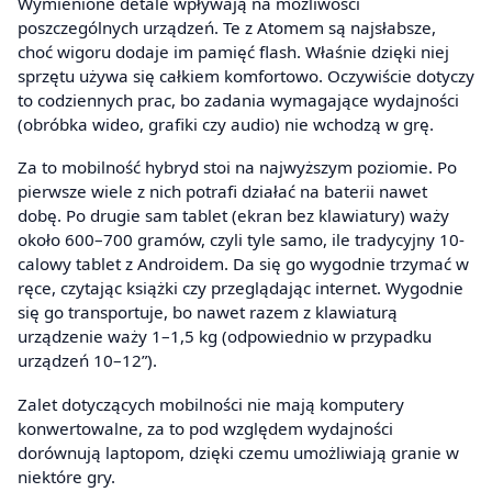
Wymienione detale wpływają na możliwości
poszczególnych urządzeń. Te z Atomem są najsłabsze,
choć wigoru dodaje im pamięć flash. Właśnie dzięki niej
sprzętu używa się całkiem komfortowo. Oczywiście dotyczy
to codziennych prac, bo zadania wymagające wydajności
(obróbka wideo, grafiki czy audio) nie wchodzą w grę.
Za to mobilność hybryd stoi na najwyższym poziomie. Po
pierwsze wiele z nich potrafi działać na baterii nawet
dobę. Po drugie sam tablet (ekran bez klawiatury) waży
około 600–700 gramów, czyli tyle samo, ile tradycyjny 10-
calowy tablet z Androidem. Da się go wygodnie trzymać w
ręce, czytając książki czy przeglądając internet. Wygodnie
się go transportuje, bo nawet razem z klawiaturą
urządzenie waży 1–1,5 kg (odpowiednio w przypadku
urządzeń 10–12”).
Zalet dotyczących mobilności nie mają komputery
konwertowalne, za to pod względem wydajności
dorównują laptopom, dzięki czemu umożliwiają granie w
niektóre gry.