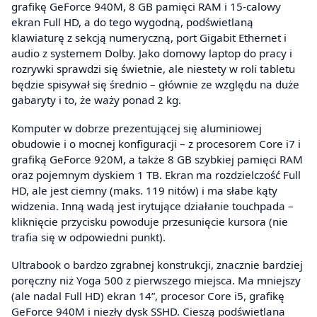
grafikę GeForce 940M, 8 GB pamięci RAM i 15-calowy
ekran Full HD, a do tego wygodną, podświetlaną
klawiaturę z sekcją numeryczną, port Gigabit Ethernet i
audio z systemem Dolby. Jako domowy laptop do pracy i
rozrywki sprawdzi się świetnie, ale niestety w roli tabletu
będzie spisywał się średnio – głównie ze względu na duże
gabaryty i to, że waży ponad 2 kg.
Komputer w dobrze prezentującej się aluminiowej
obudowie i o mocnej konfiguracji – z procesorem Core i7 i
grafiką GeForce 920M, a także 8 GB szybkiej pamięci RAM
oraz pojemnym dyskiem 1 TB. Ekran ma rozdzielczość Full
HD, ale jest ciemny (maks. 119 nitów) i ma słabe kąty
widzenia. Inną wadą jest irytujące działanie touchpada –
kliknięcie przycisku powoduje przesunięcie kursora (nie
trafia się w odpowiedni punkt).
Ultrabook o bardzo zgrabnej konstrukcji, znacznie bardziej
poręczny niż Yoga 500 z pierwszego miejsca. Ma mniejszy
(ale nadal Full HD) ekran 14”, procesor Core i5, grafikę
GeForce 940M i niezły dysk SSHD. Cieszą podświetlana