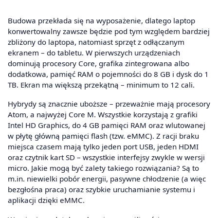
Budowa przekłada się na wyposażenie, dlatego laptop
konwertowalny zawsze będzie pod tym względem bardziej
zbliżony do laptopa, natomiast sprzęt z odłączanym
ekranem – do tabletu. W pierwszych urządzeniach
dominują procesory Core, grafika zintegrowana albo
dodatkowa, pamięć RAM o pojemności do 8 GB i dysk do 1
TB. Ekran ma większą przekątną – minimum to 12 cali.
Hybrydy są znacznie uboższe – przeważnie mają procesory
Atom, a najwyżej Core M. Wszystkie korzystają z grafiki
Intel HD Graphics, do 4 GB pamięci RAM oraz wlutowanej
w płytę główną pamięci flash (tzw. eMMC). Z racji braku
miejsca czasem mają tylko jeden port USB, jeden HDMI
oraz czytnik kart SD – wszystkie interfejsy zwykle w wersji
micro. Jakie mogą być zalety takiego rozwiązania? Są to
m.in. niewielki pobór energii, pasywne chłodzenie (a więc
bezgłośna praca) oraz szybkie uruchamianie systemu i
aplikacji dzięki eMMC.