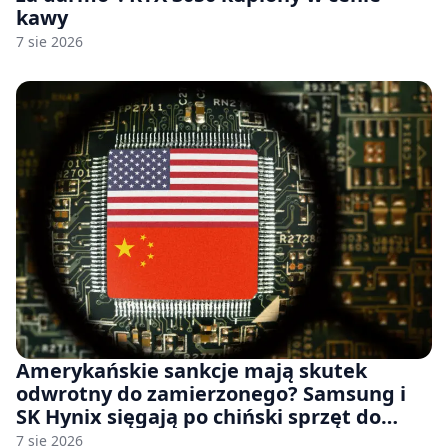
kawy
7 sie 2026
Amerykańskie sankcje mają skutek
odwrotny do zamierzonego? Samsung i
SK Hynix sięgają po chiński sprzęt do
fabryk chipów
7 sie 2026