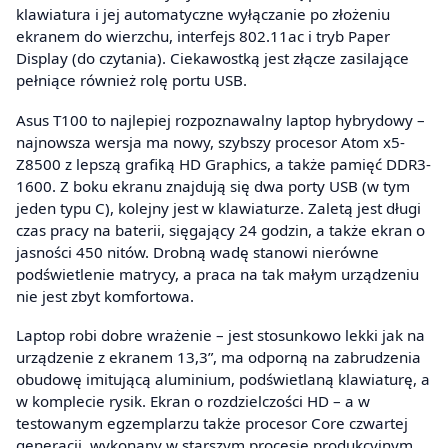
klawiatura i jej automatyczne wyłączanie po złożeniu
ekranem do wierzchu, interfejs 802.11ac i tryb Paper
Display (do czytania). Ciekawostką jest złącze zasilające
pełniące również rolę portu USB.
Asus T100 to najlepiej rozpoznawalny laptop hybrydowy –
najnowsza wersja ma nowy, szybszy procesor Atom x5-
Z8500 z lepszą grafiką HD Graphics, a także pamięć DDR3-
1600. Z boku ekranu znajdują się dwa porty USB (w tym
jeden typu C), kolejny jest w klawiaturze. Zaletą jest długi
czas pracy na baterii, sięgający 24 godzin, a także ekran o
jasności 450 nitów. Drobną wadę stanowi nierówne
podświetlenie matrycy, a praca na tak małym urządzeniu
nie jest zbyt komfortowa.
Laptop robi dobre wrażenie – jest stosunkowo lekki jak na
urządzenie z ekranem 13,3”, ma odporną na zabrudzenia
obudowę imitującą aluminium, podświetlaną klawiaturę, a
w komplecie rysik. Ekran o rozdzielczości HD – a w
testowanym egzemplarzu także procesor Core czwartej
generacji, wykonany w starszym procesie produkcyjnym