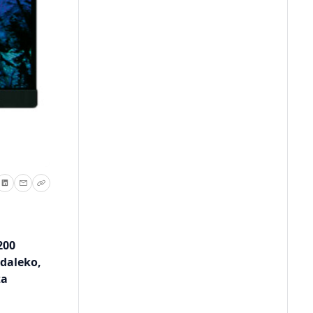
200
 daleko,
za