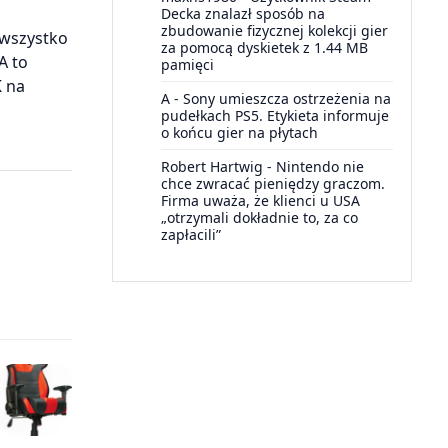
Decka znalazł sposób na
zbudowanie fizycznej kolekcji gier
 wszystko
za pomocą dyskietek z 1.44 MB
A to
pamięci
K na
A
-
Sony umieszcza ostrzeżenia na
pudełkach PS5. Etykieta informuje
o końcu gier na płytach
Robert Hartwig
-
Nintendo nie
chce zwracać pieniędzy graczom.
Firma uważa, że klienci u USA
„otrzymali dokładnie to, za co
zapłacili”