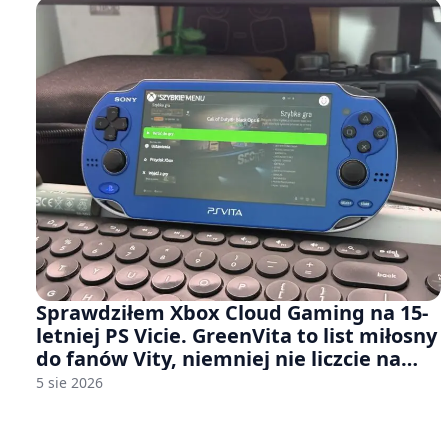
Sprawdziłem Xbox Cloud Gaming na 15-
letniej PS Vicie. GreenVita to list miłosny
do fanów Vity, niemniej nie liczcie na
zbyt wiele [FELIETON]
5 sie 2026