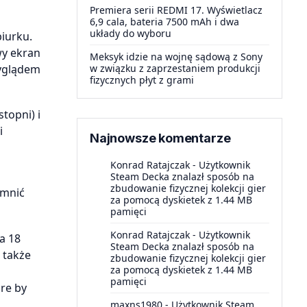
Premiera serii REDMI 17. Wyświetlacz
6,9 cala, bateria 7500 mAh i dwa
układy do wyboru
iurku.
wy ekran
Meksyk idzie na wojnę sądową z Sony
wyglądem
w związku z zaprzestaniem produkcji
fizycznych płyt z grami
topni) i
i
Najnowsze komentarze
Konrad Ratajczak
-
Użytkownik
Steam Decka znalazł sposób na
zbudowanie fizycznej kolekcji gier
emnić
za pomocą dyskietek z 1.44 MB
pamięci
Konrad Ratajczak
-
Użytkownik
a 18
Steam Decka znalazł sposób na
 także
zbudowanie fizycznej kolekcji gier
za pomocą dyskietek z 1.44 MB
pamięci
ure by
maxns1980
-
Użytkownik Steam