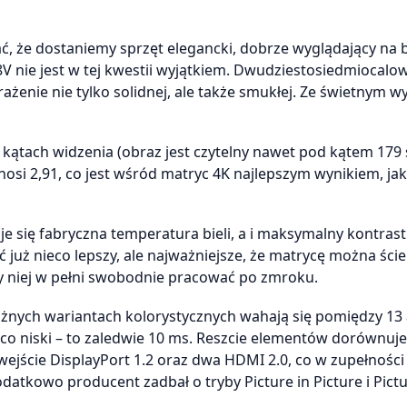
, że dostaniemy sprzęt elegancki, dobrze wyglądający na b
8V nie jest w tej kwestii wyjątkiem. Dwudziestosiedmiocalo
ażenie nie tylko solidnej, ale także smukłej. Ze świetnym 
 kątach widzenia (obraz jest czytelny nawet pod kątem 179 s
i 2,91, co jest wśród matryc 4K najlepszym wynikiem, jak
się fabryczna temperatura bieli, a i maksymalny kontrast
już nieco lepszy, ale najważniejsze, że matrycę można ści
zy niej w pełni swobodnie pracować po zmroku.
różnych wariantach kolorystycznych wahają się pomiędzy 13 
ąco niski – to zaledwie 10 ms. Reszcie elementów dorównuje
wejście DisplayPort 1.2 oraz dwa HDMI 2.0, co w zupełności
datkowo producent zadbał o tryby Picture in Picture i Pict