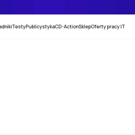
adniki
Testy
Publicystyka
CD-Action
Sklep
Oferty pracy IT