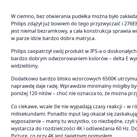
W ciemno, bez otwierania pudełka można było zakładać
Philips zdążył już bowiem do tego przyzwyczaić i 276E
jest niemal bezramkowy, a cała konstrukcja sprawia wr
w parze idzie bardzo dobra matryca.
Philips zaopatrzył swój produkt w IPS-a o doskonałych
bardzo dobrym odwzorowaniem kolorów – delta E wynos
widzieliśmy.
Dodatkowo bardzo blisko wzorcowych 6500K utrzymuje 
naprawdę daje radę. Wprawdzie minimalny mógłby być 
poniżej 120 nitów – choć nie oznacza to, że można pr
Co ciekawe, wcale źle nie wypadają czasy reakcji – w 
milisekundami. Ponadto input lag okazał się zaskakuj
wyposażenie – mamy tu wszystko, co niezbędne, czyli 
wystarcza do rozdzielczości 4K i odświeżania 60 Hz. Do
Picture, co przy 4K jest świetnym pomysłem.