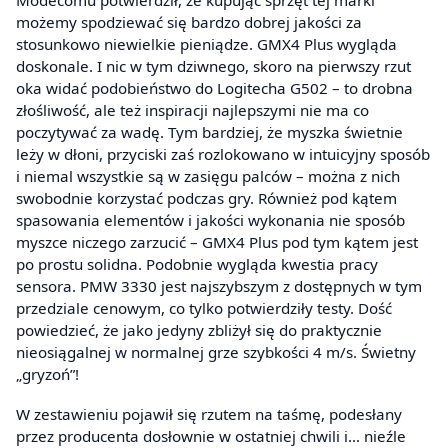
Modecomu potwierdził, że kupując sprzęt tej marki
możemy spodziewać się bardzo dobrej jakości za
stosunkowo niewielkie pieniądze. GMX4 Plus wygląda
doskonale. I nic w tym dziwnego, skoro na pierwszy rzut
oka widać podobieństwo do Logitecha G502 – to drobna
złośliwość, ale też inspiracji najlepszymi nie ma co
poczytywać za wadę. Tym bardziej, że myszka świetnie
leży w dłoni, przyciski zaś rozlokowano w intuicyjny sposób
i niemal wszystkie są w zasięgu palców – można z nich
swobodnie korzystać podczas gry. Również pod kątem
spasowania elementów i jakości wykonania nie sposób
myszce niczego zarzucić – GMX4 Plus pod tym kątem jest
po prostu solidna. Podobnie wygląda kwestia pracy
sensora. PMW 3330 jest najszybszym z dostępnych w tym
przedziale cenowym, co tylko potwierdziły testy. Dość
powiedzieć, że jako jedyny zbliżył się do praktycznie
nieosiągalnej w normalnej grze szybkości 4 m/s. Świetny
„gryzoń”!
W zestawieniu pojawił się rzutem na taśmę, podesłany
przez producenta dosłownie w ostatniej chwili i… nieźle