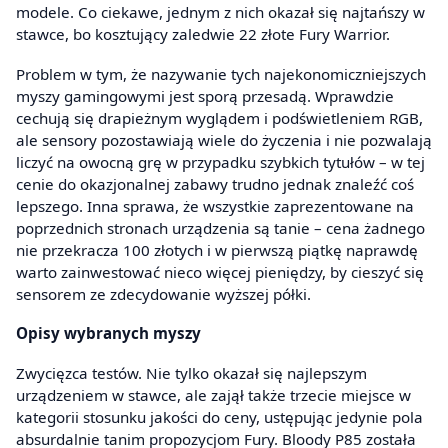
modele. Co ciekawe, jednym z nich okazał się najtańszy w
stawce, bo kosztujący zaledwie 22 złote Fury Warrior.
Problem w tym, że nazywanie tych najekonomiczniejszych
myszy gamingowymi jest sporą przesadą. Wprawdzie
cechują się drapieżnym wyglądem i podświetleniem RGB,
ale sensory pozostawiają wiele do życzenia i nie pozwalają
liczyć na owocną grę w przypadku szybkich tytułów – w tej
cenie do okazjonalnej zabawy trudno jednak znaleźć coś
lepszego. Inna sprawa, że wszystkie zaprezentowane na
poprzednich stronach urządzenia są tanie – cena żadnego
nie przekracza 100 złotych i w pierwszą piątkę naprawdę
warto zainwestować nieco więcej pieniędzy, by cieszyć się
sensorem ze zdecydowanie wyższej półki.
Opisy wybranych myszy
Zwycięzca testów. Nie tylko okazał się najlepszym
urządzeniem w stawce, ale zajął także trzecie miejsce w
kategorii stosunku jakości do ceny, ustępując jedynie pola
absurdalnie tanim propozycjom Fury. Bloody P85 została