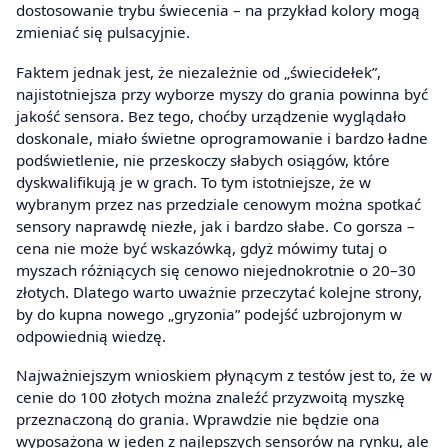
dostosowanie trybu świecenia – na przykład kolory mogą
zmieniać się pulsacyjnie.
Faktem jednak jest, że niezależnie od „świecidełek”,
najistotniejsza przy wyborze myszy do grania powinna być
jakość sensora. Bez tego, choćby urządzenie wyglądało
doskonale, miało świetne oprogramowanie i bardzo ładne
podświetlenie, nie przeskoczy słabych osiągów, które
dyskwalifikują je w grach. To tym istotniejsze, że w
wybranym przez nas przedziale cenowym można spotkać
sensory naprawdę niezłe, jak i bardzo słabe. Co gorsza –
cena nie może być wskazówką, gdyż mówimy tutaj o
myszach różniących się cenowo niejednokrotnie o 20–30
złotych. Dlatego warto uważnie przeczytać kolejne strony,
by do kupna nowego „gryzonia” podejść uzbrojonym w
odpowiednią wiedzę.
Najważniejszym wnioskiem płynącym z testów jest to, że w
cenie do 100 złotych można znaleźć przyzwoitą myszkę
przeznaczoną do grania. Wprawdzie nie będzie ona
wyposażona w jeden z najlepszych sensorów na rynku, ale