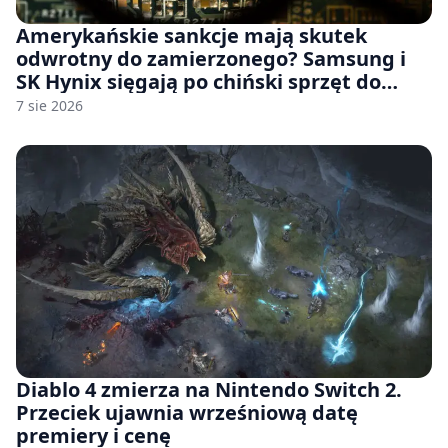
Amerykańskie sankcje mają skutek
odwrotny do zamierzonego? Samsung i
SK Hynix sięgają po chiński sprzęt do
fabryk chipów
7 sie 2026
Diablo 4 zmierza na Nintendo Switch 2.
Przeciek ujawnia wrześniową datę
premiery i cenę