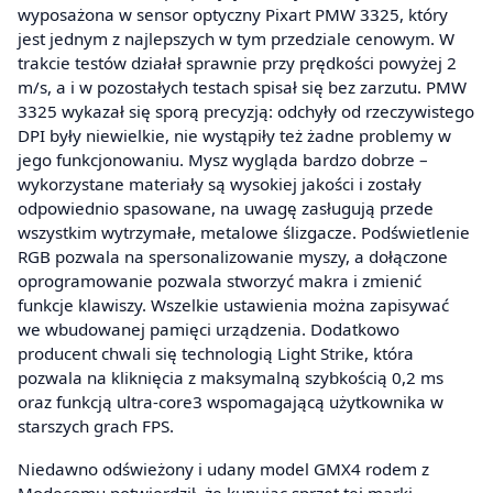
wyposażona w sensor optyczny Pixart PMW 3325, który
jest jednym z najlepszych w tym przedziale cenowym. W
trakcie testów działał sprawnie przy prędkości powyżej 2
m/s, a i w pozostałych testach spisał się bez zarzutu. PMW
3325 wykazał się sporą precyzją: odchyły od rzeczywistego
DPI były niewielkie, nie wystąpiły też żadne problemy w
jego funkcjonowaniu. Mysz wygląda bardzo dobrze –
wykorzystane materiały są wysokiej jakości i zostały
odpowiednio spasowane, na uwagę zasługują przede
wszystkim wytrzymałe, metalowe ślizgacze. Podświetlenie
RGB pozwala na spersonalizowanie myszy, a dołączone
oprogramowanie pozwala stworzyć makra i zmienić
funkcje klawiszy. Wszelkie ustawienia można zapisywać
we wbudowanej pamięci urządzenia. Dodatkowo
producent chwali się technologią Light Strike, która
pozwala na kliknięcia z maksymalną szybkością 0,2 ms
oraz funkcją ultra-core3 wspomagającą użytkownika w
starszych grach FPS.
Niedawno odświeżony i udany model GMX4 rodem z