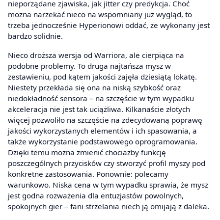
nieporządane zjawiska, jak jitter czy predykcja. Choć
można narzekać nieco na wspomniany już wygląd, to
trzeba jednocześnie Hyperionowi oddać, że wykonany jest
bardzo solidnie.
Nieco droższa wersja od Warriora, ale cierpiąca na
podobne problemy. To druga najtańsza mysz w
zestawieniu, pod kątem jakości zajęła dziesiątą lokatę.
Niestety przekłada się ona na niską szybkość oraz
niedokładność sensora – na szczęście w tym wypadku
akceleracja nie jest tak uciążliwa. Kilkanaście złotych
więcej pozwoliło na szczęście na zdecydowaną poprawę
jakości wykorzystanych elementów i ich spasowania, a
także wykorzystanie podstawowego oprogramowania.
Dzięki temu można zmienić chociażby funkcję
poszczególnych przycisków czy stworzyć profil myszy pod
konkretne zastosowania. Ponownie: polecamy
warunkowo. Niska cena w tym wypadku sprawia, że mysz
jest godna rozważenia dla entuzjastów powolnych,
spokojnych gier – fani strzelania niech ją omijają z daleka.