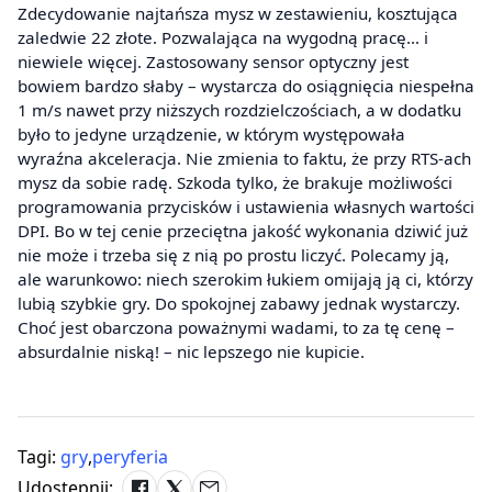
Zdecydowanie najtańsza mysz w zestawieniu, kosztująca
zaledwie 22 złote. Pozwalająca na wygodną pracę… i
niewiele więcej. Zastosowany sensor optyczny jest
bowiem bardzo słaby – wystarcza do osiągnięcia niespełna
1 m/s nawet przy niższych rozdzielczościach, a w dodatku
było to jedyne urządzenie, w którym występowała
wyraźna akceleracja. Nie zmienia to faktu, że przy RTS-ach
mysz da sobie radę. Szkoda tylko, że brakuje możliwości
programowania przycisków i ustawienia własnych wartości
DPI. Bo w tej cenie przeciętna jakość wykonania dziwić już
nie może i trzeba się z nią po prostu liczyć. Polecamy ją,
ale warunkowo: niech szerokim łukiem omijają ją ci, którzy
lubią szybkie gry. Do spokojnej zabawy jednak wystarczy.
Choć jest obarczona poważnymi wadami, to za tę cenę –
absurdalnie niską! – nic lepszego nie kupicie.
Tagi:
gry
,
peryferia
Udostępnij: