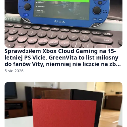
Sprawdziłem Xbox Cloud Gaming na 15-
letniej PS Vicie. GreenVita to list miłosny
do fanów Vity, niemniej nie liczcie na zbyt
wiele [FELIETON]
5 sie 2026