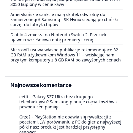
3050 kupiony w cenie kawy
Amerykańskie sankcje mają skutek odwrotny do
zamierzonego? Samsung i SK Hynix sięgają po chiński
sprzęt do fabryk chipów
Diablo 4 zmierza na Nintendo Switch 2. Przeciek
ujawnia wrześniową datę premiery i cenę
Microsoft usuwa własne publikacje rekomendujące 32
GB RAM użytkownikom Windows 11 – wciskając nam
przy tym komputery z 8 GB RAM po zawyżonych cenach
Najnowsze komentarze
eettt
-
Galaxy S27 Ultra bez drugiego
teleobiektywu? Samsung planuje cięcia kosztów z
powodu cen pamięci
Grześ
-
PlayStation nie obawia się rywalizacji z
pecetami. „W porównaniu z PC do gier z najwyższej
półki nasz produkt jest bardziej przystępny
cenowo”