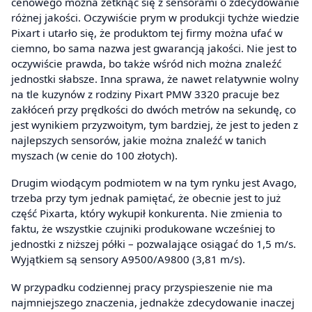
cenowego można zetknąć się z sensorami o zdecydowanie
różnej jakości. Oczywiście prym w produkcji tychże wiedzie
Pixart i utarło się, że produktom tej firmy można ufać w
ciemno, bo sama nazwa jest gwarancją jakości. Nie jest to
oczywiście prawda, bo także wśród nich można znaleźć
jednostki słabsze. Inna sprawa, że nawet relatywnie wolny
na tle kuzynów z rodziny Pixart PMW 3320 pracuje bez
zakłóceń przy prędkości do dwóch metrów na sekundę, co
jest wynikiem przyzwoitym, tym bardziej, że jest to jeden z
najlepszych sensorów, jakie można znaleźć w tanich
myszach (w cenie do 100 złotych).
Drugim wiodącym podmiotem w na tym rynku jest Avago,
trzeba przy tym jednak pamiętać, że obecnie jest to już
część Pixarta, który wykupił konkurenta. Nie zmienia to
faktu, że wszystkie czujniki produkowane wcześniej to
jednostki z niższej półki – pozwalające osiągać do 1,5 m/s.
Wyjątkiem są sensory A9500/A9800 (3,81 m/s).
W przypadku codziennej pracy przyspieszenie nie ma
najmniejszego znaczenia, jednakże zdecydowanie inaczej