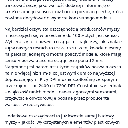
traktować raczej jako wartość dodaną i informację o
jakości samego sensora, niż bardzo pożądaną cechę, która
powinna decydować o wyborze konkretnego modelu.
Najbardziej oczywistą oszczędnością producentów myszy
mieszczących się w przedziale do 100 złotych jest sensor.
Wybiera się te o niższych osiągach – najlepszy, jaki znalazł
się w naszych testach to PMW 3330. W tej kwocie niestety
na palcach jednej ręki można policzyć modele, które mają
sensory pozwalające na osiągnięcie ponad 2 m/s.
Nagminne jest natomiast użycie czujników pozwalających
na nie więcej niż 1 m/s, co jest wynikiem co najwyższej
dopuszczającym. Przy DPI można spotkać się ze sporym
przekrojem – od 2400 do 7200 DPI. Co istotniejsze jednak
– większość tanich modeli, nawet z gorszymi sensorami,
przyzwoicie odwzorowuje podane przez producenta
wartości w rzeczywistości.
Dodatkowe oszczędności to już kwestie samej budowy
myszy – jakości wykorzystanych elementów plastikowych