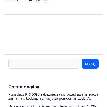
Szukaj
Ostatnie wpisy
Posiadacz RTX 5090 zabezpiecza się przed awarią złącza
zasilania… kodując aplikację za pomocą narzędzi AI
„To nie jest kradzież, to jest praktycznie za darmo”. RTX