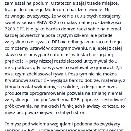
zamieszał na podium. Ostatecznie zajął trzecie miejsce,
tracąc do drugiego Modecoma bardzo niewiele. Nic
dziwnego, zważywszy, że w cenie 100 złotych dostajemy
świetny sensor PMW 3325 o maksymalnej rozdzielczości
7200 DPI. Nie tylko bardzo dobrze radzi sobie na niemal
każdej powierzchni poza czystym szkłem, ale przede
wszystkim rzeczywiste DPI nie odbiega znacząco od tego,
co możemy ustawić w oprogramowaniu. Najlepiej z całej
stawki sensor wypadł natomiast w testach osiąganej
prędkości – przy niższej rozdzielczości utrzymywał do 3
m/s, podczas gdy na wyższych oscylował w granicach 2,5
m/s, czym zdeklasował rywali. Poza tym nic nie można
Kryptonowi zarzucić – wygląda bardzo dobrze, materiały, z
których został wykonany, są solidne, a dołączone przez
producenta oprogramowanie pozwala na zmianę niemal
wszystkiego – od podświetlenia RGB, poprzez częstotliwość
próbkowania, na makrach i funkcjach klawiszy kończąc. To
mysz bez poważniejszych słabych stron.
To mysz pod wieloma względami podobna do zwycięzcy
rankingu – P85. Została wyposażona w identyczny sensor