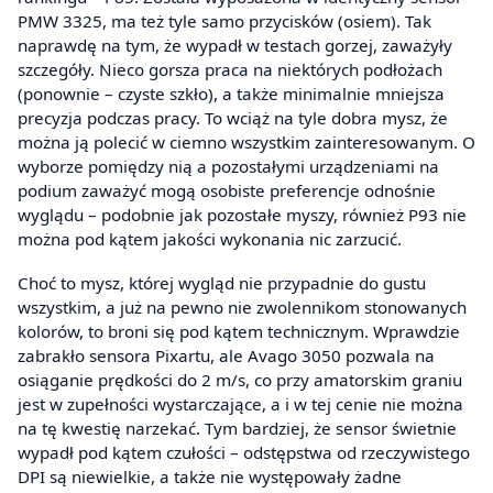
PMW 3325, ma też tyle samo przycisków (osiem). Tak
naprawdę na tym, że wypadł w testach gorzej, zaważyły
szczegóły. Nieco gorsza praca na niektórych podłożach
(ponownie – czyste szkło), a także minimalnie mniejsza
precyzja podczas pracy. To wciąż na tyle dobra mysz, że
można ją polecić w ciemno wszystkim zainteresowanym. O
wyborze pomiędzy nią a pozostałymi urządzeniami na
podium zaważyć mogą osobiste preferencje odnośnie
wyglądu – podobnie jak pozostałe myszy, również P93 nie
można pod kątem jakości wykonania nic zarzucić.
Choć to mysz, której wygląd nie przypadnie do gustu
wszystkim, a już na pewno nie zwolennikom stonowanych
kolorów, to broni się pod kątem technicznym. Wprawdzie
zabrakło sensora Pixartu, ale Avago 3050 pozwala na
osiąganie prędkości do 2 m/s, co przy amatorskim graniu
jest w zupełności wystarczające, a i w tej cenie nie można
na tę kwestię narzekać. Tym bardziej, że sensor świetnie
wypadł pod kątem czułości – odstępstwa od rzeczywistego
DPI są niewielkie, a także nie występowały żadne