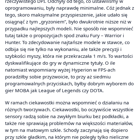
rzeczywistego DPI. Odchyły od tego, co ustawiliśmy w
oprogramowaniu, były naprawdę minimalne. Cóż jednak z
tego, skoro maksymalne przyspieszenie, jakie udało się
osiągnąć z tym „gryzoniem”, było dwukrotnie niższe niż w
przypadku najlepszych modeli. Nie sposób nie wspomnieć
tutaj także o propozycjach spod znaku Fury – Warrior i
Hunter. To zdecydowanie najtańsze modele w stawce, co
odbija się nie tylko na wykonaniu, ale także precyzji i
szybkości myszy, która nie przekraczała 1 m/s. To wartości
dyskwalifikujące do gry w dynamiczne tytuły. O ile
natomiast wspomniany wyżej Hyperion w FPS-ach
poradziłby sobie przyzwoicie, to przy aż siedmiu
programowalnych przyciskach, byłby dobrym wyborem do
gier MOBA jak League of Legends czy DOTA.
W ramach ciekawostki można wspomnieć o działaniu na
różnych tworzywach. Ciekawostki, bo oczywiście wszystkie
sensory radzą sobie na zwykłym biurku bez podkładki, a
także nie sprawiają problemów na większości materiałów,
w tym na matowym szkle. Schody zaczynają się dopiero
przy szkle gładkim, na którym nie poległy tylko nieliczne