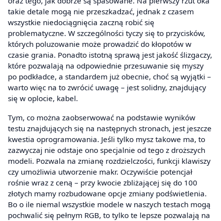
oraz tego, jak dobrze są spasowane. Na pierwszy rzut oka
takie detale mogą nie przeszkadzać, jednak z czasem
wszystkie niedociągnięcia zaczną robić się
problematyczne. W szczególności tyczy się to przycisków,
których poluzowanie może prowadzić do kłopotów w
czasie grania. Ponadto istotną sprawą jest jakość ślizgaczy,
które pozwalają na odpowiednie przesuwanie się myszy
po podkładce, a standardem już obecnie, choć są wyjątki –
warto więc na to zwrócić uwagę – jest solidny, znajdujący
się w oplocie, kabel.
Tym, co można zaobserwować na podstawie wyników
testu znajdujących się na następnych stronach, jest jeszcze
kwestia oprogramowania. Jeśli tylko mysz takowe ma, to
zazwyczaj nie odstaje ono specjalnie od tego z droższych
modeli. Pozwala na zmianę rozdzielczości, funkcji klawiszy
czy umożliwia utworzenie makr. Oczywiście potencjał
rośnie wraz z ceną – przy kwocie zbliżającej się do 100
złotych mamy rozbudowane opcje zmiany podświetlenia.
Bo o ile niemal wszystkie modele w naszych testach mogą
pochwalić się pełnym RGB, to tylko te lepsze pozwalają na