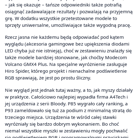
– jak się okazuje – tańsze odpowiedniki także potrafią
osiągnąć zadawalające rezultaty i pozwalają na przyjemną
grę. W dodatku wszystkie przetestowane modele to
sprzęty uniwersalne, umożliwiające także wygodną pracę.
Rzecz jasna nie każdemu będą odpowiadać pod kątem
wyglądu (akcesoria gamingowe bez upiększenia diodami
LED chyba już nie istnieją), choć w zestawieniu znalazły się
także modele bardziej stonowane, jak choćby Modecom
Volcano GMX4 Plus. Na specjalne wyróżnienie zasługuje
Hiro Spider, którego projekt i nienachalne podświetlenie
RGB sprawiają, że jest po prostu śliczny.
Nie wygląd jest jednak tutaj ważny, a to, jak myszy działały
w praktyce. Całościowo najlepiej wypadła firma A4Tech i
jej urządzenia z serii Bloody. P85 wygrało cały ranking, a
P93 zameldowało się tuż za podium z minimalną stratą do
trzeciego miejsca. Urządzenia te wśród całej stawki
wyróżniały się bardzo dobrym wykonaniem. Bo choć
niemal wszystkie myszki w zestawieniu mogły pochwalić
się podświetleniem RGB i programowalnymi przyciskami,