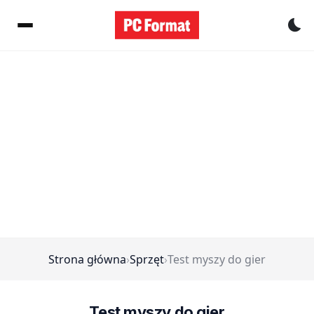
Pr
Strona główna
›
Sprzęt
›
Test myszy do gier
Test myszy do gier