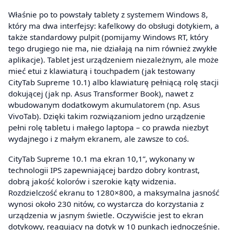
Właśnie po to powstały tablety z systemem Windows 8,
który ma dwa interfejsy: kafelkowy do obsługi dotykiem, a
także standardowy pulpit (pomijamy Windows RT, który
tego drugiego nie ma, nie działają na nim również zwykłe
aplikacje). Tablet jest urządzeniem niezależnym, ale może
mieć etui z klawiaturą i touchpadem (jak testowany
CityTab Supreme 10.1) albo klawiaturę pełniącą rolę stacji
dokującej (jak np. Asus Transformer Book), nawet z
wbudowanym dodatkowym akumulatorem (np. Asus
VivoTab). Dzięki takim rozwiązaniom jedno urządzenie
pełni rolę tabletu i małego laptopa – co prawda niezbyt
wydajnego i z małym ekranem, ale zawsze to coś.
CityTab Supreme 10.1 ma ekran 10,1”, wykonany w
technologii IPS zapewniającej bardzo dobry kontrast,
dobrą jakość kolorów i szerokie kąty widzenia.
Rozdzielczość ekranu to 1280×800, a maksymalna jasność
wynosi około 230 nitów, co wystarcza do korzystania z
urządzenia w jasnym świetle. Oczywiście jest to ekran
dotykowy, reagujący na dotyk w 10 punkach jednocześnie.