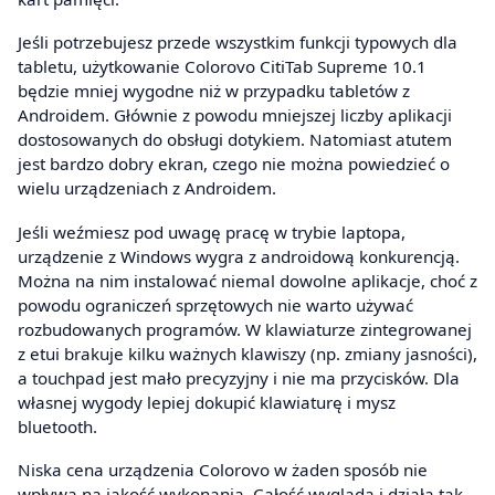
Jeśli potrzebujesz przede wszystkim funkcji typowych dla
tabletu, użytkowanie Colorovo CitiTab Supreme 10.1
będzie mniej wygodne niż w przypadku tabletów z
Androidem. Głównie z powodu mniejszej liczby aplikacji
dostosowanych do obsługi dotykiem. Natomiast atutem
jest bardzo dobry ekran, czego nie można powiedzieć o
wielu urządzeniach z Androidem.
Jeśli weźmiesz pod uwagę pracę w trybie laptopa,
urządzenie z Windows wygra z androidową konkurencją.
Można na nim instalować niemal dowolne aplikacje, choć z
powodu ograniczeń sprzętowych nie warto używać
rozbudowanych programów. W klawiaturze zintegrowanej
z etui brakuje kilku ważnych klawiszy (np. zmiany jasności),
a touchpad jest mało precyzyjny i nie ma przycisków. Dla
własnej wygody lepiej dokupić klawiaturę i mysz
bluetooth.
Niska cena urządzenia Colorovo w żaden sposób nie
wpływa na jakość wykonania. Całość wygląda i działa tak