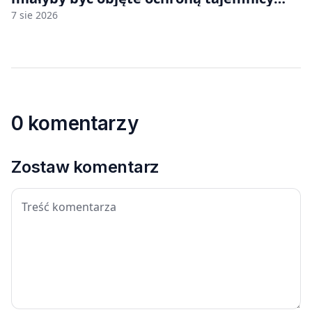
handlowej”. OpenAI żąda odrzucenia
7 sie 2026
pozwu
0 komentarzy
Zostaw komentarz