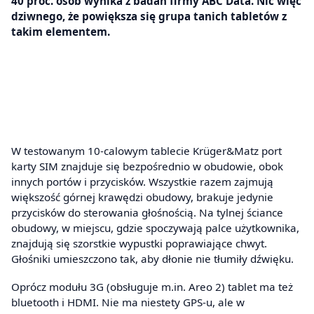
40 proc. osób wynika z badań firmy ABC Data. Nic więc
dziwnego, że powiększa się grupa tanich tabletów z
takim elementem.
W testowanym 10-calowym tablecie Krüger&Matz port
karty SIM znajduje się bezpośrednio w obudowie, obok
innych portów i przycisków. Wszystkie razem zajmują
większość górnej krawędzi obudowy, brakuje jedynie
przycisków do sterowania głośnością. Na tylnej ściance
obudowy, w miejscu, gdzie spoczywają palce użytkownika,
znajdują się szorstkie wypustki poprawiające chwyt.
Głośniki umieszczono tak, aby dłonie nie tłumiły dźwięku.
Oprócz modułu 3G (obsługuje m.in. Areo 2) tablet ma też
bluetooth i HDMI. Nie ma niestety GPS-u, ale w