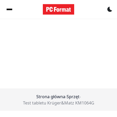
Pr
Strona główna
›
Sprzęt
›
Test tabletu Krüger&Matz KM1064G