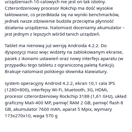
urządzeniach 10-calowych nie jest on tak istotny.
Czterordzeniowy procesor Rokchip ma dość wysokie
taktowanie, co przedkłada się na wyniki benchmarków,
jednak nasze zdziwienie budziła przeciętna płynność
działania urządzenia. Natomiast doceniamy akumulator –
jest jednym z lepszych wśród tanich urządzeń.
Tablet ma nienową już wersję Androida 4.2.2. Do
dyspozycji masz więc widżety na zablokowanym ekranie,
pasek z ikonami ustawień oraz nowy interfejs aparatu (w
przypadku tego tabletu z ograniczoną paletą funkcji).
Brakuje natomiast polskiego słownika klawiatury.
system operacyjny Android 4.2.2, ekran 10,1 cala IPS
(1280×800), interfejsy Wi-Fi, bluetooth, 3G, HDMi,
procesor czterordzeniowy Rockchip 3188 (1,61 GHz), układ
graficzny Mali-400 MP, pamięć RAM 2 GB, pamięć flash 8
GB, akumulator 7600 mAh, aparat 5 Mpix, wymiary
173x270x10, waga 570 g