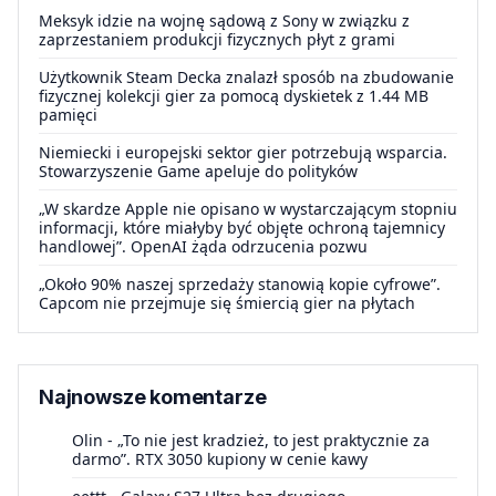
Meksyk idzie na wojnę sądową z Sony w związku z
zaprzestaniem produkcji fizycznych płyt z grami
Użytkownik Steam Decka znalazł sposób na zbudowanie
fizycznej kolekcji gier za pomocą dyskietek z 1.44 MB
pamięci
Niemiecki i europejski sektor gier potrzebują wsparcia.
Stowarzyszenie Game apeluje do polityków
„W skardze Apple nie opisano w wystarczającym stopniu
informacji, które miałyby być objęte ochroną tajemnicy
handlowej”. OpenAI żąda odrzucenia pozwu
„Około 90% naszej sprzedaży stanowią kopie cyfrowe”.
Capcom nie przejmuje się śmiercią gier na płytach
Najnowsze komentarze
Olin
-
„To nie jest kradzież, to jest praktycznie za
darmo”. RTX 3050 kupiony w cenie kawy