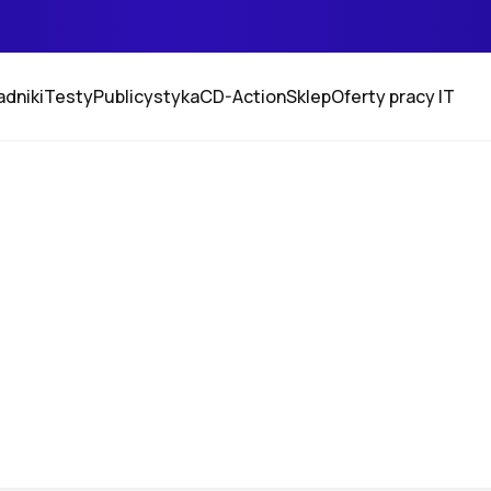
adniki
Testy
Publicystyka
CD-Action
Sklep
Oferty pracy IT