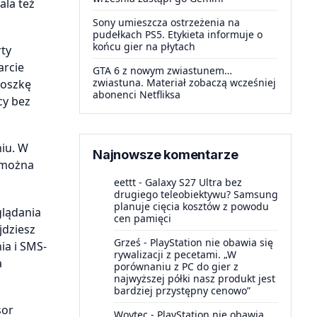
ala też
Sony umieszcza ostrzeżenia na
pudełkach PS5. Etykieta informuje o
końcu gier na płytach
rty
arcie
GTA 6 z nowym zwiastunem…
zwiastuna. Materiał zobaczą wcześniej
roszkę
abonenci Netfliksa
cy bez
niu. W
Najnowsze komentarze
t można
eettt
-
Galaxy S27 Ultra bez
drugiego teleobiektywu? Samsung
planuje cięcia kosztów z powodu
glądania
cen pamięci
jdziesz
Grześ
-
PlayStation nie obawia się
ia i SMS-
rywalizacji z pecetami. „W
a
porównaniu z PC do gier z
najwyższej półki nasz produkt jest
bardziej przystępny cenowo”
sor
Woytec
-
PlayStation nie obawia