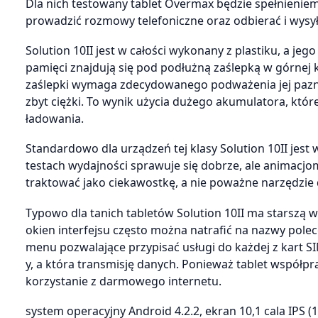
Dla nich testowany tablet Overmax będzie spełnienie
prowadzić rozmowy telefoniczne oraz odbierać i wysył
Solution 10II jest w całości wykonany z plastiku, a je
pamięci znajdują się pod podłużną zaślepką w górnej 
zaślepki wymaga zdecydowanego podważenia jej paznok
zbyt ciężki. To wynik użycia dużego akumulatora, któr
ładowania.
Standardowo dla urządzeń tej klasy Solution 10II jes
testach wydajności sprawuje się dobrze, ale animacj
traktować jako ciekawostkę, a nie poważne narzędzie d
Typowo dla tanich tabletów Solution 10II ma starszą 
okien interfejsu często można natrafić na nazwy polec
menu pozwalające przypisać usługi do każdej z kart S
y, a która transmisję danych. Ponieważ tablet współpr
korzystanie z darmowego internetu.
system operacyjny Android 4.2.2, ekran 10,1 cala IPS (