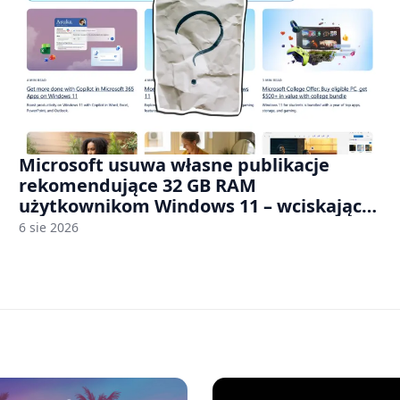
Microsoft usuwa własne publikacje
rekomendujące 32 GB RAM
użytkownikom Windows 11 – wciskając
nam przy tym komputery z 8 GB RAM po
6 sie 2026
zawyżonych cenach