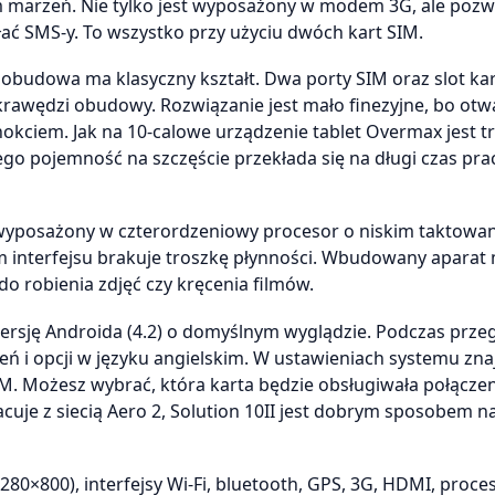
m marzeń. Nie tylko jest wyposażony w modem 3G, ale pozw
ać SMS-y. To wszystko przy użyciu dwóch kart SIM.
go obudowa ma klasyczny kształt. Dwa porty SIM oraz slot ka
krawędzi obudowy. Rozwiązanie jest mało finezyjne, bo otw
ciem. Jak na 10-calowe urządzenie tablet Overmax jest t
ego pojemność na szczęście przekłada się na długi czas pra
t wyposażony w czterordzeniowy procesor o niskim taktowa
om interfejsu brakuje troszkę płynności. Wbudowany apara
o robienia zdjęć czy kręcenia filmów.
wersję Androida (4.2) o domyślnym wyglądzie. Podczas prze
eń i opcji w języku angielskim. W ustawieniach systemu zna
IM. Możesz wybrać, która karta będzie obsługiwała połączen
acuje z siecią Aero 2, Solution 10II jest dobrym sposobem n
1280×800), interfejsy Wi-Fi, bluetooth, GPS, 3G, HDMI, proce