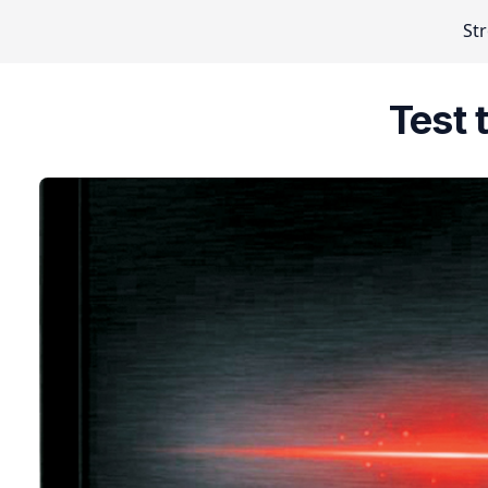
St
Test 