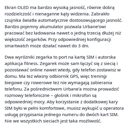
Ekran OLED ma bardzo wysoką jasność, równie dobrą
rozdzielczość i nienaganne kąty widzenia. Zabrakło
czujnika światła automatycznie dostosowującego jasność.
Bardzo pojemny akumulator pozwala Urbane’owi
pracować bez ładowania nawet o jedną trzecią dłużej niż
większość zegarków. Przy odpowiedniej konfiguracji
smartwatch może działać nawet do 3 dni.
Dwa wyróżniki zegarka to port na kartę SIM i autorska
aplikacja fitness. Zegarek może sam łączyć się z siecią i
pozostawać online nawet wtedy, gdy telefon zostawisz w
domu. Ma też własny odbiornik GPS, więc treningi
biegowe czy rowerowe też nie wymagają zabierania
telefonu. Za pośrednictwem Urbane’a można prowadzić
rozmowy telefoniczne – głośnik i mikrofon są
odpowiedniej mocy. Aby korzystanie z dodatkowej kary
SIM było w pełni komfortowe, musisz wykupić u operatora
usługę przypisania jednego numeru do dwóch kart SIM.
Nie we wszystkich sieciach jest taka możliwość.