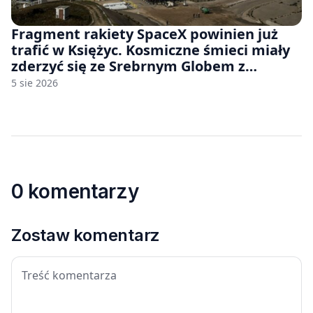
Fragment rakiety SpaceX powinien już
trafić w Księżyc. Kosmiczne śmieci miały
zderzyć się ze Srebrnym Globem z
prędkością 8690 km/h
5 sie 2026
0 komentarzy
Zostaw komentarz