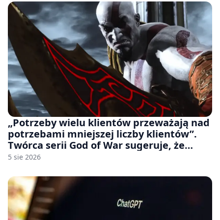
„Potrzeby wielu klientów przeważają nad
potrzebami mniejszej liczby klientów”.
Twórca serii God of War sugeruje, że
rozumie, dlaczego Sony rezygnuje z gier
5 sie 2026
na płytach