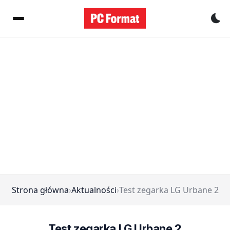
Pr
Strona główna
›
Aktualności
›
Test zegarka LG Urbane 2
Test zegarka LG Urbane 2