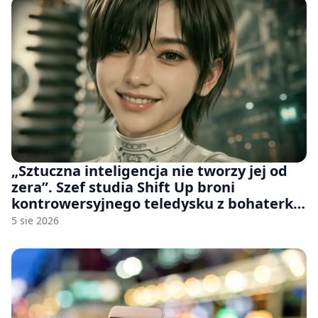
„Sztuczna inteligencja nie tworzy jej od
zera”. Szef studia Shift Up broni
kontrowersyjnego teledysku z bohaterką
Stellar Blade: Blood Rain
5 sie 2026