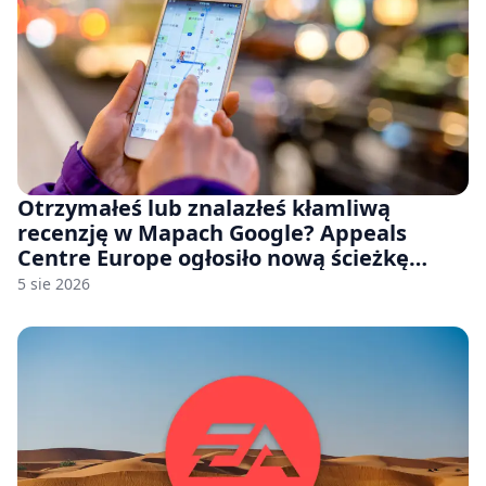
Otrzymałeś lub znalazłeś kłamliwą
recenzję w Mapach Google? Appeals
Centre Europe ogłosiło nową ścieżkę
odwoławczą dla firm i konsumentów
5 sie 2026