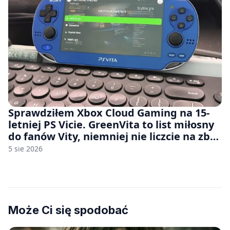
Sprawdziłem Xbox Cloud Gaming na 15-
letniej PS Vicie. GreenVita to list miłosny
do fanów Vity, niemniej nie liczcie na zbyt
wiele [FELIETON]
5 sie 2026
Może Ci się spodobać