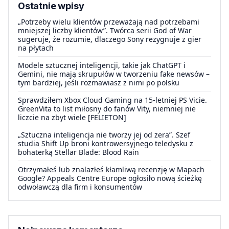
Ostatnie wpisy
„Potrzeby wielu klientów przeważają nad potrzebami
mniejszej liczby klientów”. Twórca serii God of War
sugeruje, że rozumie, dlaczego Sony rezygnuje z gier
na płytach
Modele sztucznej inteligencji, takie jak ChatGPT i
Gemini, nie mają skrupułów w tworzeniu fake newsów –
tym bardziej, jeśli rozmawiasz z nimi po polsku
Sprawdziłem Xbox Cloud Gaming na 15-letniej PS Vicie.
GreenVita to list miłosny do fanów Vity, niemniej nie
liczcie na zbyt wiele [FELIETON]
„Sztuczna inteligencja nie tworzy jej od zera”. Szef
studia Shift Up broni kontrowersyjnego teledysku z
bohaterką Stellar Blade: Blood Rain
Otrzymałeś lub znalazłeś kłamliwą recenzję w Mapach
Google? Appeals Centre Europe ogłosiło nową ścieżkę
odwoławczą dla firm i konsumentów