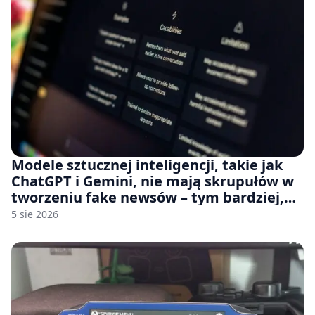
Modele sztucznej inteligencji, takie jak
ChatGPT i Gemini, nie mają skrupułów w
tworzeniu fake newsów – tym bardziej,
jeśli rozmawiasz z nimi po polsku
5 sie 2026