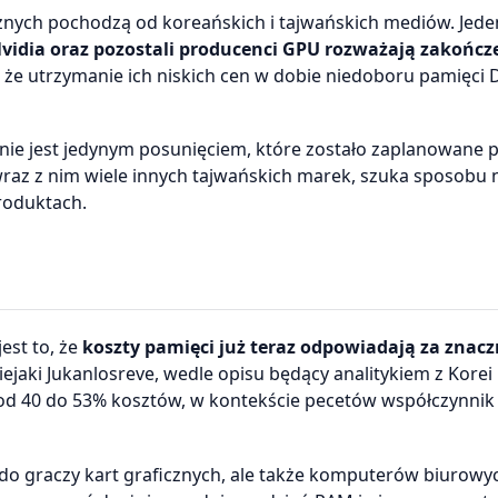
cznych pochodzą od koreańskich i tajwańskich mediów. Jeden
vidia oraz pozostali producenci GPU rozważają zakończ
o że utrzymanie ich niskich cen w dobie niedoboru pamięci
nie jest jedynym posunięciem, które zostało zaplanowane 
 wraz z nim wiele innych tajwańskich marek, szuka sposobu 
roduktach.
st to, że
koszty pamięci już teraz odpowiadają za znacz
 niejaki Jukanlosreve, wedle opisu będący analitykiem z Korei
d 40 do 53% kosztów, w kontekście pecetów współczynnik
do graczy kart graficznych, ale także komputerów biurowy