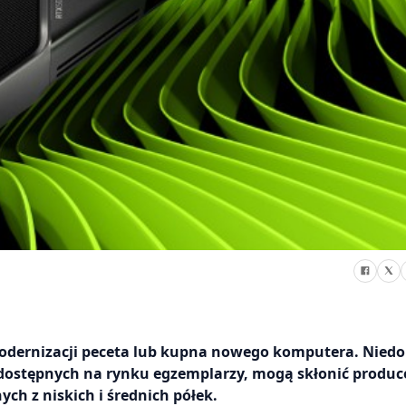
 modernizacji peceta lub kupna nowego komputera. Nied
 dostępnych na rynku egzemplarzy, mogą skłonić produ
ch z niskich i średnich półek.