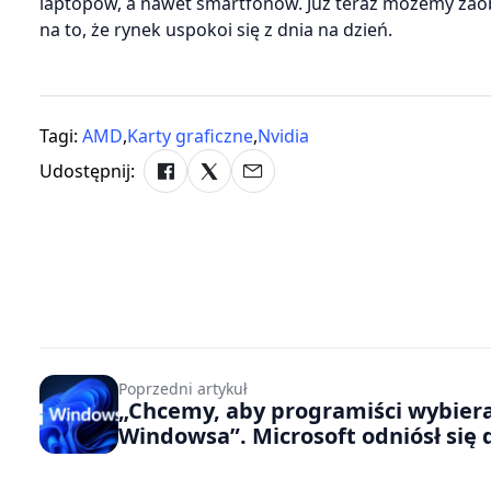
laptopów, a nawet smartfonów. Już teraz możemy zaob
na to, że rynek uspokoi się z dnia na dzień.
Tagi:
AMD
,
Karty graficzne
,
Nvidia
Udostępnij:
Poprzedni artykuł
„Chcemy, aby programiści wybiera
Windowsa”. Microsoft odniósł się 
kontrowersji wokół swojego syst