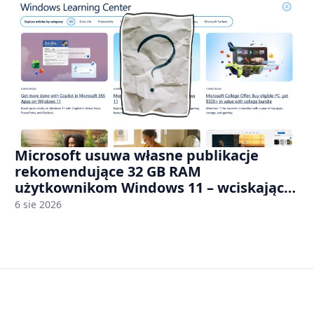
Microsoft usuwa własne publikacje
rekomendujące 32 GB RAM
użytkownikom Windows 11 – wciskając
nam przy tym komputery z 8 GB RAM po
6 sie 2026
zawyżonych cenach