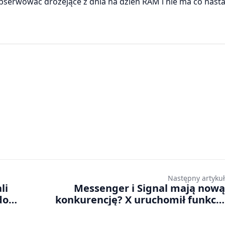
serwować drożejące z dnia na dzień RAM i nie ma co nasta
Następny artykuł
li
Messenger i Signal mają nową
do
konkurencję? X uruchomił funkcję
emu
szyfrowanych wiadomości