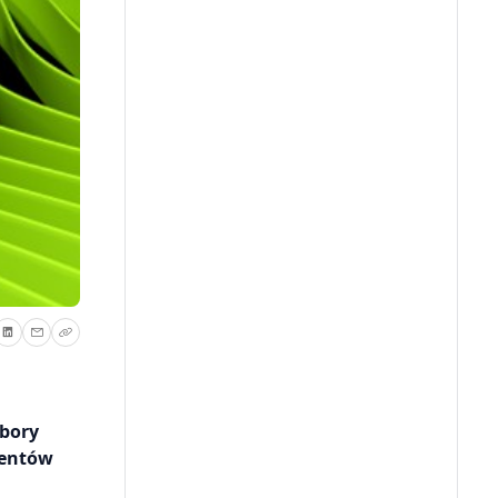
obory
centów