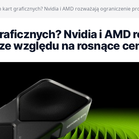
h kart graficznych? Nvidia i AMD rozważają ograniczenie p
graficznych? Nvidia i AMD
 ze względu na rosnące ce