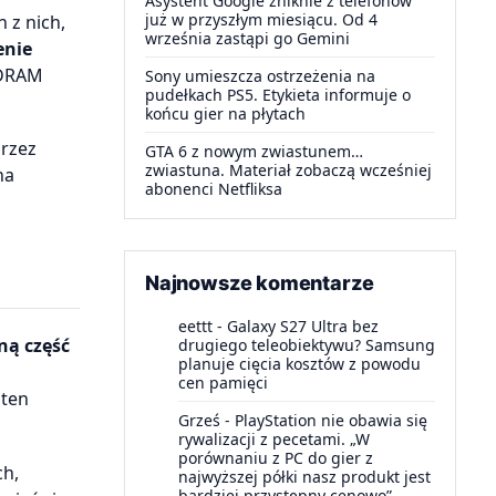
Asystent Google zniknie z telefonów
już w przyszłym miesiącu. Od 4
 z nich,
września zastąpi go Gemini
enie
 DRAM
Sony umieszcza ostrzeżenia na
pudełkach PS5. Etykieta informuje o
końcu gier na płytach
przez
GTA 6 z nowym zwiastunem…
zwiastuna. Materiał zobaczą wcześniej
na
abonenci Netfliksa
Najnowsze komentarze
eettt
-
Galaxy S27 Ultra bez
ną część
drugiego teleobiektywu? Samsung
planuje cięcia kosztów z powodu
cen pamięci
 ten
Grześ
-
PlayStation nie obawia się
rywalizacji z pecetami. „W
porównaniu z PC do gier z
ch,
najwyższej półki nasz produkt jest
bardziej przystępny cenowo”