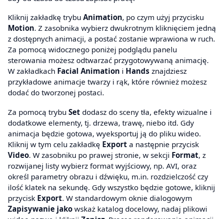
Kliknij zakładkę trybu
Animation
, po czym użyj przycisku
Motion
. Z zasobnika wybierz dwukrotnym kliknięciem jedną
z dostępnych animacji, a postać zostanie wprawiona w ruch.
Za pomocą widocznego poniżej podglądu panelu
sterowania możesz odtwarzać przygotowywaną animację.
W zakładkach
Facial Animation
i
Hands
znajdziesz
przykładowe animacje twarzy i rąk, które również możesz
dodać do tworzonej postaci.
Za pomocą trybu
Set
dodasz do sceny tła, efekty wizualne i
dodatkowe elementy, tj. drzewa, trawę, niebo itd. Gdy
animacja będzie gotowa, wyeksportuj ją do pliku wideo.
Kliknij w tym celu zakładkę
Export
a następnie przycisk
Video
. W zasobniku po prawej stronie, w sekcji
Format
, z
rozwijanej listy wybierz format wyjściowy, np. AVI, oraz
określ parametry obrazu i dźwięku, m.in. rozdzielczość czy
ilość klatek na sekundę. Gdy wszystko będzie gotowe, kliknij
przycisk
Export
. W standardowym oknie dialogowym
Zapisywanie jako
wskaż katalog docelowy, nadaj plikowi