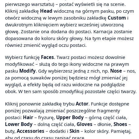
pierwszego warsztatu) – postać wyświetli się na scenie.
Kliknij zakładkę
Head
widoczną na górnym pasku, po czym
otwórz widoczną w lewym zasobniku zakładkę
Custom
i
dwukrotnym kliknięciem wybierz wcześniej utworzoną
głowę. Zostanie ona dodana do postaci. Karnacja zostanie
dopasowana do koloru skóry głowy. Na tym etapie możesz
również zmienić wygląd oczu postaci.
Wybierz funkcję
Faces
. Twarz postaci możesz dowolnie
modyfikować – służą do tego ikony widoczne na prawym
pasku
Modify
. Gdy wybierzesz jedną z nich, np.
Nose
– nos,
za pomocą suwaków poniżej będziesz mógł zmieniać jej
wygląd, a efekty będą od razu widoczne na podglądzie
obok. W ten sam sposób zmodyfikuj pozostałe części twarzy.
Kliknij ponownie zakładkę trybu
Actor
. Funkcje dostępne
poniżej pozwalają zmieniać poszczególne fragmenty
postaci:
Hair
– fryzurę,
Upper Body
– górną część ciała,
Lower Body
– dolną część ciała,
Gloves
– dłonie,
Shoes
–
buty,
Accessories
– dodatki i
Skin
– kolor skóry. Pamiętaj,
aby od czasu do czasu zapisać pracę.