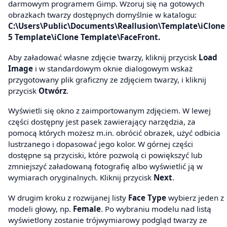
darmowym programem Gimp. Wzoruj się na gotowych
obrazkach twarzy dostępnych domyślnie w katalogu:
C:\Users\Public\Documents\Reallusion\Template\iClone
5 Template\iClone Template\FaceFront.
Aby załadować własne zdjęcie twarzy, kliknij przycisk
Load
Image
i w standardowym oknie dialogowym wskaż
przygotowany plik graficzny ze zdjęciem twarzy, i kliknij
przycisk
Otwórz
.
Wyświetli się okno z zaimportowanym zdjęciem. W lewej
części dostępny jest pasek zawierający narzędzia, za
pomocą których możesz m.in. obrócić obrazek, użyć odbicia
lustrzanego i dopasować jego kolor. W górnej części
dostępne są przyciski, które pozwolą ci powiększyć lub
zmniejszyć załadowaną fotografię albo wyświetlić ją w
wymiarach oryginalnych. Kliknij przycisk
Next
.
W drugim kroku z rozwijanej listy
Face Type
wybierz jeden z
modeli głowy, np.
Female
. Po wybraniu modelu nad listą
wyświetlony zostanie trójwymiarowy podgląd twarzy ze