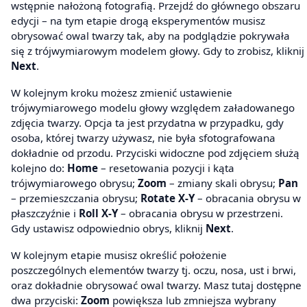
wstępnie nałożoną fotografią. Przejdź do głównego obszaru
edycji – na tym etapie drogą eksperymentów musisz
obrysować owal twarzy tak, aby na podglądzie pokrywała
się z trójwymiarowym modelem głowy. Gdy to zrobisz, kliknij
Next
.
W kolejnym kroku możesz zmienić ustawienie
trójwymiarowego modelu głowy względem załadowanego
zdjęcia twarzy. Opcja ta jest przydatna w przypadku, gdy
osoba, której twarzy używasz, nie była sfotografowana
dokładnie od przodu. Przyciski widoczne pod zdjęciem służą
kolejno do:
Home
– resetowania pozycji i kąta
trójwymiarowego obrysu;
Zoom
– zmiany skali obrysu;
Pan
– przemieszczania obrysu;
Rotate X-Y
– obracania obrysu w
płaszczyźnie i
Roll X-Y
– obracania obrysu w przestrzeni.
Gdy ustawisz odpowiednio obrys, kliknij
Next
.
W kolejnym etapie musisz określić położenie
poszczególnych elementów twarzy tj. oczu, nosa, ust i brwi,
oraz dokładnie obrysować owal twarzy. Masz tutaj dostępne
dwa przyciski:
Zoom
powiększa lub zmniejsza wybrany