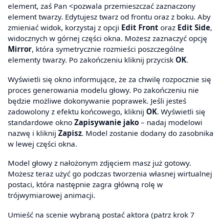
element, zaś Pan <pozwala przemieszczać zaznaczony
element twarzy. Edytujesz twarz od frontu oraz z boku. Aby
zmieniać widok, korzystaj z opcji
Edit Front
oraz
Edit Side
,
widocznych w górnej części okna. Możesz zaznaczyć opcję
Mirror
, która symetrycznie rozmieści poszczególne
elementy twarzy. Po zakończeniu kliknij przycisk
OK
.
Wyświetli się okno informujące, że za chwilę rozpocznie się
proces generowania modelu głowy. Po zakończeniu nie
będzie możliwe dokonywanie poprawek. Jeśli jesteś
zadowolony z efektu końcowego, kliknij
OK
. Wyświetli się
standardowe okno
Zapisywanie jako
– nadaj modelowi
nazwę i kliknij
Zapisz
. Model zostanie dodany do zasobnika
w lewej części okna.
Model głowy z nałożonym zdjęciem masz już gotowy.
Możesz teraz użyć go podczas tworzenia własnej wirtualnej
postaci, która następnie zagra główną rolę w
trójwymiarowej animacji.
Umieść na scenie wybraną postać aktora (patrz krok 7