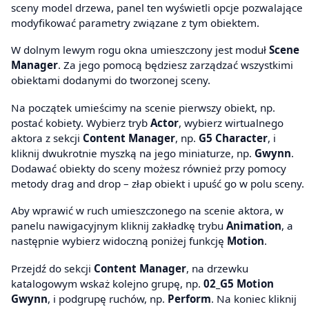
sceny model drzewa, panel ten wyświetli opcje pozwalające
modyfikować parametry związane z tym obiektem.
W dolnym lewym rogu okna umieszczony jest moduł
Scene
Manager
. Za jego pomocą będziesz zarządzać wszystkimi
obiektami dodanymi do tworzonej sceny.
Na początek umieścimy na scenie pierwszy obiekt, np.
postać kobiety. Wybierz tryb
Actor
, wybierz wirtualnego
aktora z sekcji
Content Manager
, np.
G5 Character
, i
kliknij dwukrotnie myszką na jego miniaturze, np.
Gwynn
.
Dodawać obiekty do sceny możesz również przy pomocy
metody drag and drop – złap obiekt i upuść go w polu sceny.
Aby wprawić w ruch umieszczonego na scenie aktora, w
panelu nawigacyjnym kliknij zakładkę trybu
Animation
, a
następnie wybierz widoczną poniżej funkcję
Motion
.
Przejdź do sekcji
Content Manager
, na drzewku
katalogowym wskaż kolejno grupę, np.
02_G5 Motion
Gwynn
, i podgrupę ruchów, np.
Perform
. Na koniec kliknij