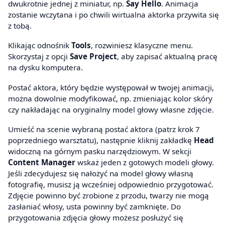
dwukrotnie jednej z miniatur, np.
Say Hello
. Animacja
zostanie wczytana i po chwili wirtualna aktorka przywita się
z tobą.
Klikając odnośnik
Tools
, rozwiniesz klasyczne menu.
Skorzystaj z opcji
Save Project
, aby zapisać aktualną pracę
na dysku komputera.
Postać aktora, który będzie występował w twojej animacji,
można dowolnie modyfikować, np. zmieniając kolor skóry
czy nakładając na oryginalny model głowy własne zdjęcie.
Umieść na scenie wybraną postać aktora (patrz krok 7
poprzedniego warsztatu), następnie kliknij zakładkę
Head
widoczną na górnym pasku narzędziowym. W sekcji
Content Manager
wskaż jeden z gotowych modeli głowy.
Jeśli zdecydujesz się nałożyć na model głowy własną
fotografię, musisz ją wcześniej odpowiednio przygotować.
Zdjęcie powinno być zrobione z przodu, twarzy nie mogą
zasłaniać włosy, usta powinny być zamknięte. Do
przygotowania zdjęcia głowy możesz posłużyć się