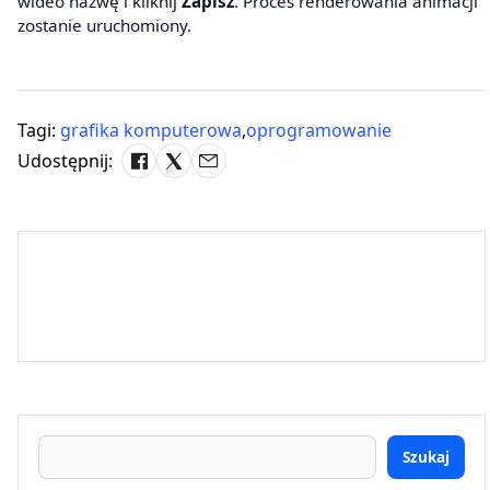
wideo nazwę i kliknij
Zapisz
. Proces renderowania animacji
zostanie uruchomiony.
Tagi:
grafika komputerowa
,
oprogramowanie
Udostępnij:
Szukaj