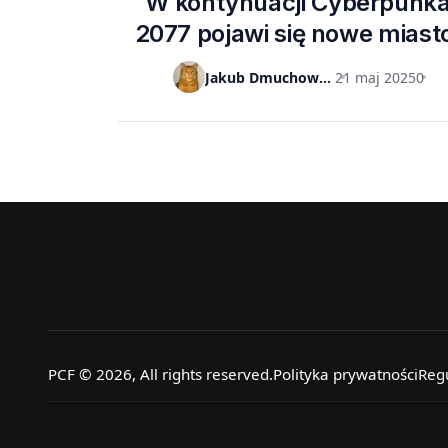
W kontynuacji Cyberpunk
2077 pojawi się nowe miast
Twórca papierowego erpeg
Jakub Dmuchowski
21 maj 2025
0
uchylił rąbka tajemnicy
PCF © 2026, All rights reserved.
Polityka prywatności
Reg