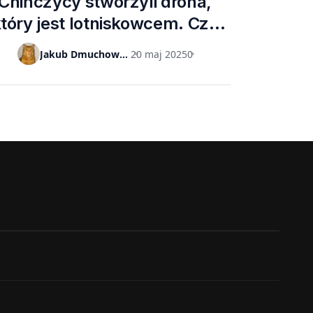
Chińczycy stworzyli drona,
tóry jest lotniskowcem. Czy
dominacja Amerykanów na
Jakub Dmuchowski
20 maj 2025
0
niebie jest zagrożona?