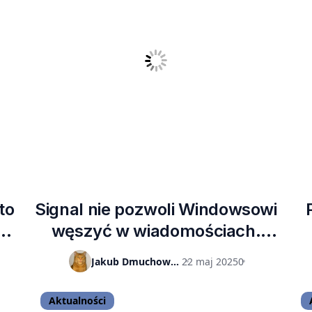
to
Signal nie pozwoli Windowsowi
węszyć w wiadomościach.
Komunikator blokuje funkcję
Jakub Dmuchowski
22 maj 2025
0
Recall Copilota
Aktualności