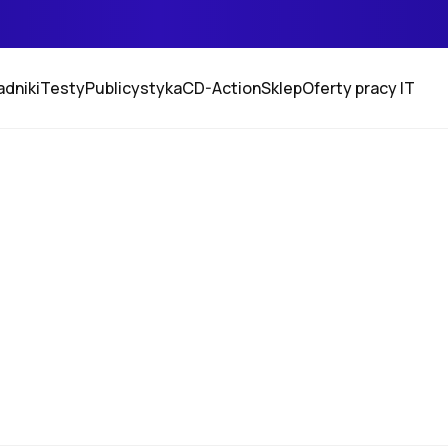
adniki
Testy
Publicystyka
CD-Action
Sklep
Oferty pracy IT