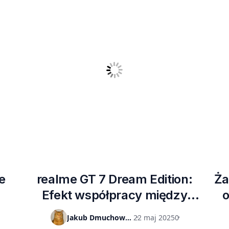
e
realme GT 7 Dream Edition:
Ża
Efekt współpracy między
o
realme i zespołem Aston Martin
Jakub Dmuchowski
22 maj 2025
0
Formula One