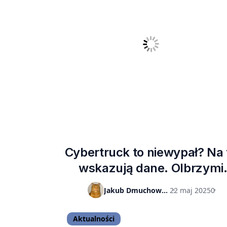
Cybertruck to niewypał? Na 
wskazują dane. Olbrzymi
spadek wartości aut
Jakub Dmuchowski
22 maj 2025
0
Aktualności