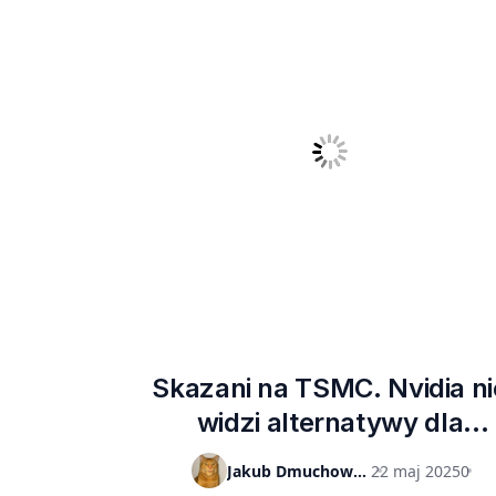
Skazani na TSMC. Nvidia ni
widzi alternatywy dla
tajwańskiego producenta
Jakub Dmuchowski
22 maj 2025
0
chipów