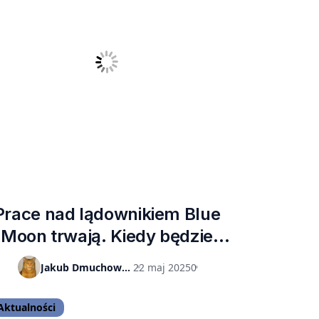
Prace nad lądownikiem Blue
Moon trwają. Kiedy będzie
gotowy?
Jakub Dmuchowski
22 maj 2025
0
Aktualności