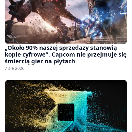
„Około 90% naszej sprzedaży stanowią
kopie cyfrowe”. Capcom nie przejmuje się
śmiercią gier na płytach
7 sie 2026