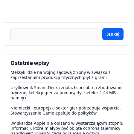
Szukaj
Ostatnie wpisy
Meksyk idzie na wojnę sądową z Sony w związku z
zaprzestaniem produkcji fizycznych płyt z grami
Użytkownik Steam Decka znalazł sposób na zbudowanie
fizycznej kolekcji gier za pomocą dyskietek z 1.44 MB
pamięci
Niemiecki i europejski sektor gier potrzebują wsparcia.
Stowarzyszenie Game apeluje do polityków
„W skardze Apple nie opisano w wystarczającym stopniu
informacji, które miałyby być objęte ochroną tajemnicy
handlowej”. OpenAI żąda odrzucenia pozwu