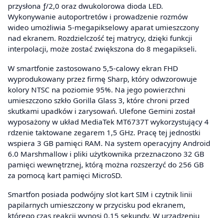
przysłona ƒ/2,0 oraz dwukolorowa dioda LED.
Wykonywanie autoportretów i prowadzenie rozmów
wideo umożliwia 5-megapikselowy aparat umieszczony
nad ekranem. Rozdzielczość tej matrycy, dzięki funkcji
interpolacji, może zostać zwiększona do 8 megapikseli.
W smartfonie zastosowano 5,5-calowy ekran FHD
wyprodukowany przez firmę Sharp, który odwzorowuje
kolory NTSC na poziomie 95%. Na jego powierzchni
umieszczono szkło Gorilla Glass 3, które chroni przed
skutkami upadków i zarysowań. Ulefone Gemini został
wyposażony w układ MediaTek MT6737T wykorzystujący 4
rdzenie taktowane zegarem 1,5 GHz. Pracę tej jednostki
wspiera 3 GB pamięci RAM. Na system operacyjny Android
6.0 Marshmallow i pliki użytkownika przeznaczono 32 GB
pamięci wewnętrznej, którą można rozszerzyć do 256 GB
za pomocą kart pamięci MicroSD.
Smartfon posiada podwójny slot kart SIM i czytnik linii
papilarnych umieszczony w przycisku pod ekranem,
którego czas reakcji wynosi 0,15 sekundy. W urządzeniu