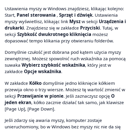
Ustawienia myszy w Windows znajdziesz, klikając kolejno:
Start,
Panel sterowania
,
Sprzęt i dźwięk
. Ustawienia
myszy wyświetlisz, klikając link
Mysz
w sekcji
Urządzenia i
drukarki
. Znajdziesz się w zakładce
Przyciski
. Tutaj, w
sekcji
Szybkość dwukrotnego kliknięcia
możesz
dopasować tempo klikania przy otwieraniu folderów.
Domyślnie czułość jest dobrana pod kątem użycia myszy
zewnętrznej. Możesz spowolnić ruch wskaźnika za pomocą
suwaka
Wybierz szybkość wskaźnika
, który jest w
zakładce
Opcje wskaźnika
.
W zakładce
Kółko
domyślnie jedno kliknięcie kółkiem
przewija okno o trzy wiersze. Możesz tę wartość zmienić w
sekcji
Przewijanie w pionie
. Jeśli zaznaczysz opcję
O
jeden ekran
, kółko zacznie działać tak samo, jak klawisze
[Page Up], [Page Down].
Jeśli zdarzy się awaria myszy, komputer zostaje
unieruchomiony, bo w Windows bez myszy nic nie da się