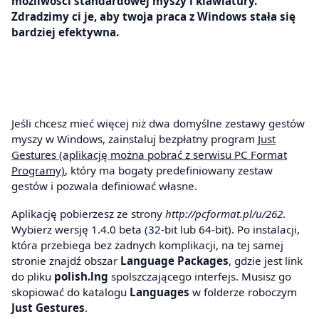
możliwości standardowej myszy i klawiatury.
Zdradzimy ci je, aby twoja praca z Windows stała się
bardziej efektywna.
Jeśli chcesz mieć więcej niż dwa domyślne zestawy gestów
myszy w Windows, zainstaluj bezpłatny program
Just
Gestures (aplikację można pobrać z serwisu PC Format
Programy)
, który ma bogaty predefiniowany zestaw
gestów i pozwala definiować własne.
Aplikację pobierzesz ze strony
http://pcformat.pl/u/262
.
Wybierz wersję 1.4.0 beta (32-bit lub 64-bit). Po instalacji,
która przebiega bez żadnych komplikacji, na tej samej
stronie znajdź obszar
Language Packages
, gdzie jest link
do pliku
polish.lng
spolszczającego interfejs. Musisz go
skopiować do katalogu
Languages
w folderze roboczym
Just Gestures
.