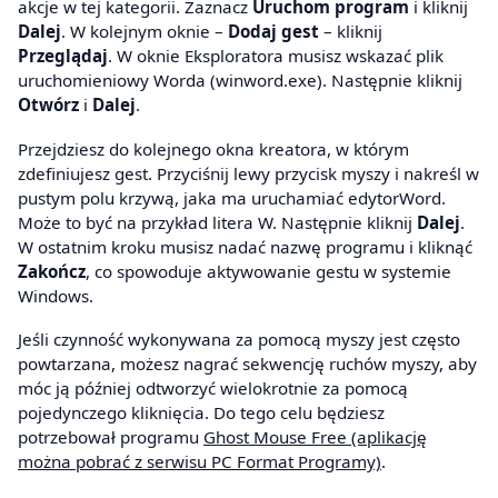
akcje w tej kategorii. Zaznacz
Uruchom program
i kliknij
Dalej
. W kolejnym oknie –
Dodaj gest
– kliknij
Przeglądaj
. W oknie Eksploratora musisz wskazać plik
uruchomieniowy Worda (winword.exe). Następnie kliknij
Otwórz
i
Dalej
.
Przejdziesz do kolejnego okna kreatora, w którym
zdefiniujesz gest. Przyciśnij lewy przycisk myszy i nakreśl w
pustym polu krzywą, jaka ma uruchamiać edytorWord.
Może to być na przykład litera W. Następnie kliknij
Dalej
.
W ostatnim kroku musisz nadać nazwę programu i kliknąć
Zakończ
, co spowoduje aktywowanie gestu w systemie
Windows.
Jeśli czynność wykonywana za pomocą myszy jest często
powtarzana, możesz nagrać sekwencję ruchów myszy, aby
móc ją później odtworzyć wielokrotnie za pomocą
pojedynczego kliknięcia. Do tego celu będziesz
potrzebował programu
Ghost Mouse Free (aplikację
można pobrać z serwisu PC Format Programy)
.