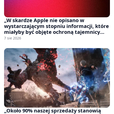
„W skardze Apple nie opisano w
wystarczającym stopniu informacji, które
miałyby być objęte ochroną tajemnicy
handlowej”. OpenAI żąda odrzucenia
7 sie 2026
pozwu
„Około 90% naszej sprzedaży stanowią