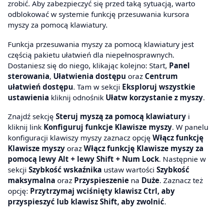
zrobić. Aby zabezpieczyć się przed taką sytuacją, warto
odblokować w systemie funkcję przesuwania kursora
myszy za pomocą klawiatury.
Funkcja przesuwania myszy za pomocą klawiatury jest
częścią pakietu ułatwień dla niepełnosprawnych.
Dostaniesz się do niego, klikając kolejno: Start,
Panel
sterowania
,
Ułatwienia dostępu
oraz
Centrum
ułatwień dostępu
. Tam w sekcji
Eksploruj wszystkie
ustawienia
kliknij odnośnik
Ułatw korzystanie z myszy
.
Znajdź sekcję
Steruj myszą za pomocą klawiatury
i
kliknij link
Konfiguruj funkcje Klawisze myszy
. W panelu
konfiguracji klawiszy myszy zaznacz opcję
Włącz funkcję
Klawisze myszy
oraz
Włącz funkcję Klawisze myszy za
pomocą lewy Alt + lewy Shift + Num Lock
. Następnie w
sekcji
Szybkość wskaźnika
ustaw wartości
Szybkość
maksymalna
oraz
Przyspieszenie
na
Duże
. Zaznacz też
opcję:
Przytrzymaj wciśnięty klawisz Ctrl, aby
przyspieszyć lub klawisz Shift, aby zwolnić
.