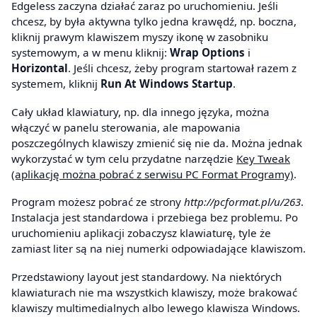
Edgeless zaczyna działać zaraz po uruchomieniu. Jeśli
chcesz, by była aktywna tylko jedna krawędź, np. boczna,
kliknij prawym klawiszem myszy ikonę w zasobniku
systemowym, a w menu kliknij:
Wrap Options
i
Horizontal
. Jeśli chcesz, żeby program startował razem z
systemem, kliknij
Run At Windows Startup
.
Cały układ klawiatury, np. dla innego języka, można
włączyć w panelu sterowania, ale mapowania
poszczególnych klawiszy zmienić się nie da. Można jednak
wykorzystać w tym celu przydatne narzędzie
Key Tweak
(aplikację można pobrać z serwisu PC Format Programy)
.
Program możesz pobrać ze strony
http://pcformat.pl/u/263
.
Instalacja jest standardowa i przebiega bez problemu. Po
uruchomieniu aplikacji zobaczysz klawiaturę, tyle że
zamiast liter są na niej numerki odpowiadające klawiszom.
Przedstawiony layout jest standardowy. Na niektórych
klawiaturach nie ma wszystkich klawiszy, może brakować
klawiszy multimedialnych albo lewego klawisza Windows.