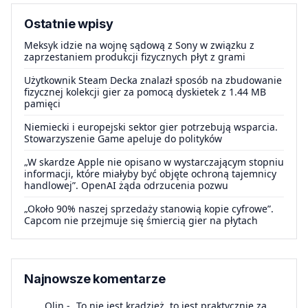
Ostatnie wpisy
Meksyk idzie na wojnę sądową z Sony w związku z
zaprzestaniem produkcji fizycznych płyt z grami
Użytkownik Steam Decka znalazł sposób na zbudowanie
fizycznej kolekcji gier za pomocą dyskietek z 1.44 MB
pamięci
Niemiecki i europejski sektor gier potrzebują wsparcia.
Stowarzyszenie Game apeluje do polityków
„W skardze Apple nie opisano w wystarczającym stopniu
informacji, które miałyby być objęte ochroną tajemnicy
handlowej”. OpenAI żąda odrzucenia pozwu
„Około 90% naszej sprzedaży stanowią kopie cyfrowe”.
Capcom nie przejmuje się śmiercią gier na płytach
Najnowsze komentarze
Olin
-
„To nie jest kradzież, to jest praktycznie za