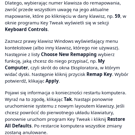
Dlatego, wybierając numer klawisza do remapowania,
zwróć przede wszystkim uwagę na jego aktualne
mapowanie, które po kliknięciu w dany klawisz, np.
59
, w
oknie programu Key Tweak wyświetli się w sekcji
Keyboard Controls
.
Zaznacz prawy klawisz Windows wyświetlający menu
kontekstowe (albo inny klawisz, którego nie używasz).
Następnie z listy
Choose New Remapping
wybierz
funkcję, jaką chcesz do niego przypisać, np.
My
Computer
, czyli skrót do okna Eksploratora, w którym
widać dyski. Następnie kliknij przycisk
Remap Key
. Wybór
potwierdź, klikając
Apply
.
Pojawi się informacja o konieczności restartu komputera.
Wyraź na to zgodę, klikając
Tak
. Nastąpi ponownie
uruchomienie systemu z nowym layoutem klawiszy. Jeśli
chcesz powrócić do pierwotnego układu klawiatury,
ponownie uruchom program Key Tweak i kliknij
Restore
All Defaults
. Po restarcie komputera wszystkie zmiany
zostaną anulowane.