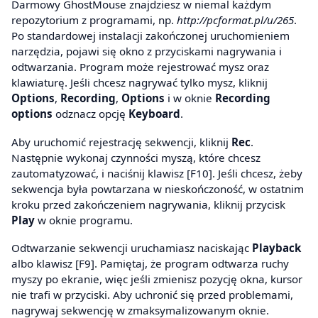
Darmowy GhostMouse znajdziesz w niemal każdym
repozytorium z programami, np.
http://pcformat.pl/u/265
.
Po standardowej instalacji zakończonej uruchomieniem
narzędzia, pojawi się okno z przyciskami nagrywania i
odtwarzania. Program może rejestrować mysz oraz
klawiaturę. Jeśli chcesz nagrywać tylko mysz, kliknij
Options
,
Recording
,
Options
i w oknie
Recording
options
odznacz opcję
Keyboard
.
Aby uruchomić rejestrację sekwencji, kliknij
Rec
.
Następnie wykonaj czynności myszą, które chcesz
zautomatyzować, i naciśnij klawisz [F10]. Jeśli chcesz, żeby
sekwencja była powtarzana w nieskończoność, w ostatnim
kroku przed zakończeniem nagrywania, kliknij przycisk
Play
w oknie programu.
Odtwarzanie sekwencji uruchamiasz naciskając
Playback
albo klawisz [F9]. Pamiętaj, że program odtwarza ruchy
myszy po ekranie, więc jeśli zmienisz pozycję okna, kursor
nie trafi w przyciski. Aby uchronić się przed problemami,
nagrywaj sekwencję w zmaksymalizowanym oknie.