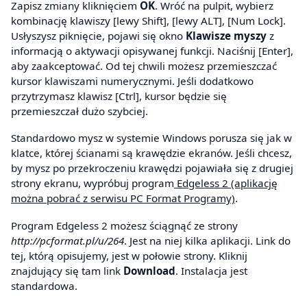
Zapisz zmiany kliknięciem
OK
. Wróć na pulpit, wybierz
kombinację klawiszy [lewy Shift], [lewy ALT], [Num Lock].
Usłyszysz piknięcie, pojawi się okno
Klawisze myszy
z
informacją o aktywacji opisywanej funkcji. Naciśnij [Enter],
aby zaakceptować. Od tej chwili możesz przemieszczać
kursor klawiszami numerycznymi. Jeśli dodatkowo
przytrzymasz klawisz [Ctrl], kursor będzie się
przemieszczał dużo szybciej.
Standardowo mysz w systemie Windows porusza się jak w
klatce, której ścianami są krawędzie ekranów. Jeśli chcesz,
by mysz po przekroczeniu krawędzi pojawiała się z drugiej
strony ekranu, wypróbuj program
Edgeless 2 (aplikację
można pobrać z serwisu PC Format Programy)
.
Program Edgeless 2 możesz ściągnąć ze strony
http://pcformat.pl/u/264
. Jest na niej kilka aplikacji. Link do
tej, którą opisujemy, jest w połowie strony. Kliknij
znajdujący się tam link
Download
. Instalacja jest
standardowa.