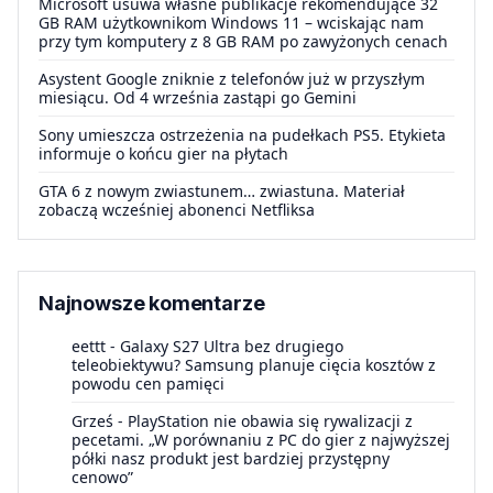
Microsoft usuwa własne publikacje rekomendujące 32
GB RAM użytkownikom Windows 11 – wciskając nam
przy tym komputery z 8 GB RAM po zawyżonych cenach
Asystent Google zniknie z telefonów już w przyszłym
miesiącu. Od 4 września zastąpi go Gemini
Sony umieszcza ostrzeżenia na pudełkach PS5. Etykieta
informuje o końcu gier na płytach
GTA 6 z nowym zwiastunem… zwiastuna. Materiał
zobaczą wcześniej abonenci Netfliksa
Najnowsze komentarze
eettt
-
Galaxy S27 Ultra bez drugiego
teleobiektywu? Samsung planuje cięcia kosztów z
powodu cen pamięci
Grześ
-
PlayStation nie obawia się rywalizacji z
pecetami. „W porównaniu z PC do gier z najwyższej
półki nasz produkt jest bardziej przystępny
cenowo”