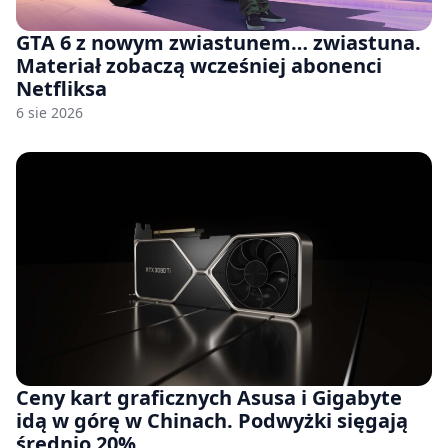
GTA 6 z nowym zwiastunem… zwiastuna.
Materiał zobaczą wcześniej abonenci
Netfliksa
6 sie 2026
Ceny kart graficznych Asusa i Gigabyte
idą w górę w Chinach. Podwyżki sięgają
średnio 20%