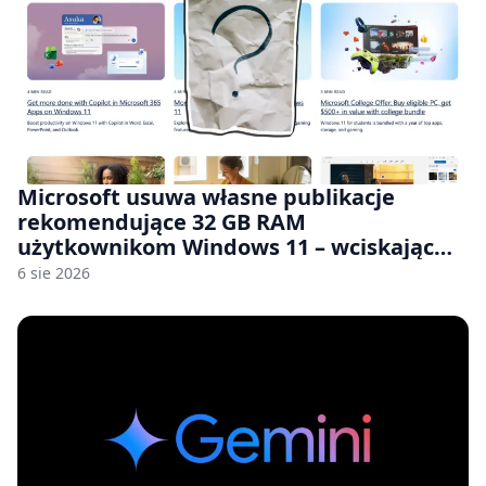
Microsoft usuwa własne publikacje
rekomendujące 32 GB RAM
użytkownikom Windows 11 – wciskając
nam przy tym komputery z 8 GB RAM po
6 sie 2026
zawyżonych cenach