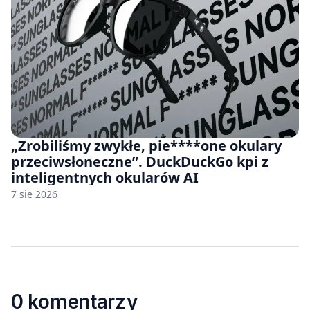
„Zrobiliśmy zwykłe, pie****one okulary
przeciwsłoneczne”. DuckDuckGo kpi z
inteligentnych okularów AI
7 sie 2026
0 komentarzy