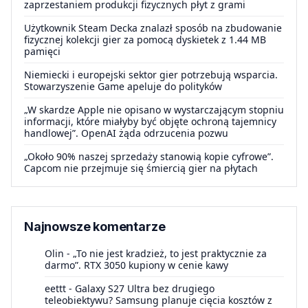
zaprzestaniem produkcji fizycznych płyt z grami
Użytkownik Steam Decka znalazł sposób na zbudowanie
fizycznej kolekcji gier za pomocą dyskietek z 1.44 MB
pamięci
Niemiecki i europejski sektor gier potrzebują wsparcia.
Stowarzyszenie Game apeluje do polityków
„W skardze Apple nie opisano w wystarczającym stopniu
informacji, które miałyby być objęte ochroną tajemnicy
handlowej”. OpenAI żąda odrzucenia pozwu
„Około 90% naszej sprzedaży stanowią kopie cyfrowe”.
Capcom nie przejmuje się śmiercią gier na płytach
Najnowsze komentarze
Olin
-
„To nie jest kradzież, to jest praktycznie za
darmo”. RTX 3050 kupiony w cenie kawy
eettt
-
Galaxy S27 Ultra bez drugiego
teleobiektywu? Samsung planuje cięcia kosztów z