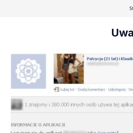
S
Uważ