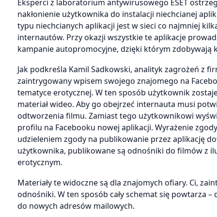
Eksperci z laboratorium antywirusowego ESET ostrzegaj
nakłonienie użytkownika do instalacji niechcianej apli
typu niechcianych aplikacji jest w sieci co najmniej ki
internautów. Przy okazji wszystkie te aplikacje prow
kampanie autopromocyjne, dzięki którym zdobywają 
Jak podkreśla Kamil Sadkowski, analityk zagrożeń z f
zaintrygowany wpisem swojego znajomego na Facebook
tematyce erotycznej. W ten sposób użytkownik zostaj
materiał wideo. Aby go obejrzeć internauta musi potwi
odtworzenia filmu. Zamiast tego użytkownikowi wyświ
profilu na Facebooku nowej aplikacji. Wyrażenie zgo
udzieleniem zgody na publikowanie przez aplikację dowo
użytkownika, publikowane są odnośniki do filmów z ilu
erotycznym.
Materiały te widoczne są dla znajomych ofiary. Ci, z
odnośniki. W ten sposób cały schemat się powtarza – do
do nowych adresów mailowych.