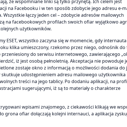
ą, że wspomniane linki są tylko przynętą. Ich celem jest
kacji na Facebooku i w ten sposób zdobycie jego adresu e-ma
lka. Wszystkie łączy jeden cel – zdobycie adresów mailowych
adzą na facebookowych profilach swoich ofiar wyjątkowo a
kolejnych użytkowników.
irmy ESET, wszystko zaczyna się w momencie, gdy internauta
u klika umieszczony, rzekomo przez niego, odnośnik do 
e przeniesiony do serwisu internetowego, zawierającego „o
erdzić, iż jest osobą pełnoletnią. Akceptacja nie powoduje 
etlone zostaje okno z informacją o możliwości dodania do 
dy skutkuje udostępnieniem adresu mailowego użytkownika
lnych treści na jego tablicy. Po dodaniu aplikacji, na profi
stracjami sugerującymi, iż są to materiały o charakterze
aintrygowani wpisami znajomego, z ciekawości klikają we w
 grona ofiar dołączają kolejni internauci, a aplikacja zysk