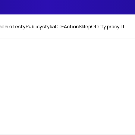
adniki
Testy
Publicystyka
CD-Action
Sklep
Oferty pracy IT