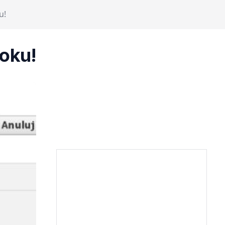
u!
ooku!