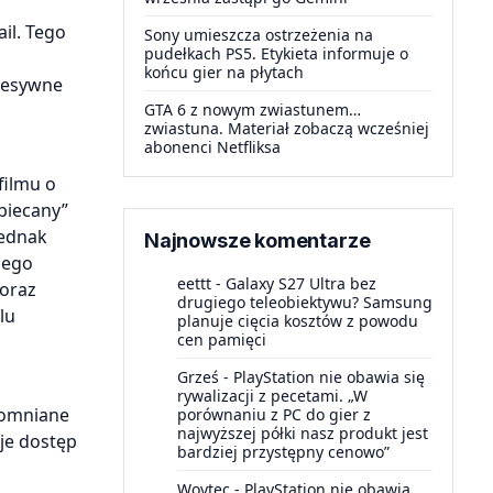
il. Tego
Sony umieszcza ostrzeżenia na
pudełkach PS5. Etykieta informuje o
końcu gier na płytach
gresywne
GTA 6 z nowym zwiastunem…
zwiastuna. Materiał zobaczą wcześniej
abonenci Netfliksa
filmu o
biecany”
jednak
Najnowsze komentarze
jego
eettt
-
Galaxy S27 Ultra bez
 oraz
drugiego teleobiektywu? Samsung
lu
planuje cięcia kosztów z powodu
cen pamięci
Grześ
-
PlayStation nie obawia się
rywalizacji z pecetami. „W
spomniane
porównaniu z PC do gier z
najwyższej półki nasz produkt jest
uje dostęp
bardziej przystępny cenowo”
Woytec
-
PlayStation nie obawia