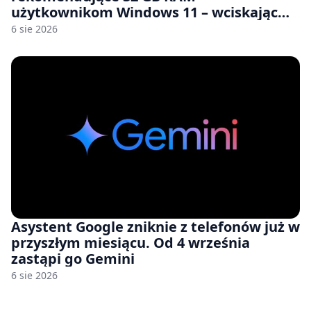
użytkownikom Windows 11 – wciskając
nam przy tym komputery z 8 GB RAM po
6 sie 2026
zawyżonych cenach
Asystent Google zniknie z telefonów już w
przyszłym miesiącu. Od 4 września
zastąpi go Gemini
6 sie 2026