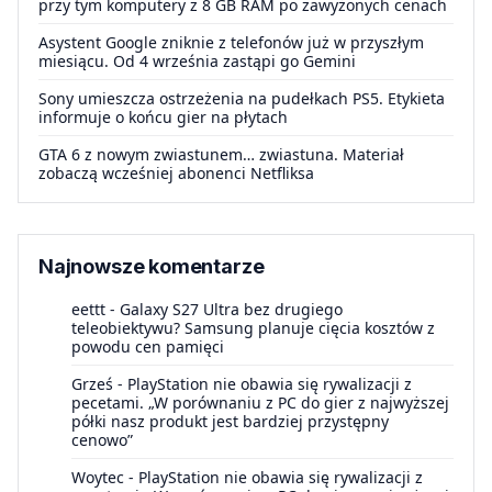
przy tym komputery z 8 GB RAM po zawyżonych cenach
Asystent Google zniknie z telefonów już w przyszłym
miesiącu. Od 4 września zastąpi go Gemini
Sony umieszcza ostrzeżenia na pudełkach PS5. Etykieta
informuje o końcu gier na płytach
GTA 6 z nowym zwiastunem… zwiastuna. Materiał
zobaczą wcześniej abonenci Netfliksa
Najnowsze komentarze
eettt
-
Galaxy S27 Ultra bez drugiego
teleobiektywu? Samsung planuje cięcia kosztów z
powodu cen pamięci
Grześ
-
PlayStation nie obawia się rywalizacji z
pecetami. „W porównaniu z PC do gier z najwyższej
półki nasz produkt jest bardziej przystępny
cenowo”
Woytec
-
PlayStation nie obawia się rywalizacji z