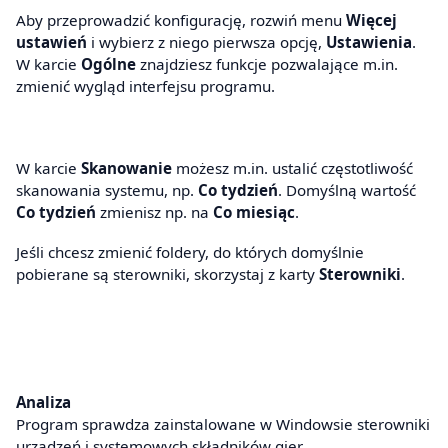
Aby przeprowadzić konfigurację, rozwiń menu
Więcej
ustawień
i wybierz z niego pierwsza opcję,
Ustawienia
.
W karcie
Ogólne
znajdziesz funkcje pozwalające m.in.
zmienić wygląd interfejsu programu.
W karcie
Skanowanie
możesz m.in. ustalić częstotliwość
skanowania systemu, np.
Co tydzień
. Domyślną wartość
Co tydzień
zmienisz np. na
Co miesiąc
.
Jeśli chcesz zmienić foldery, do których domyślnie
pobierane są sterowniki, skorzystaj z karty
Sterowniki
.
Analiza
Program sprawdza zainstalowane w Windowsie sterowniki
urządzeń i systemowych składników gier.