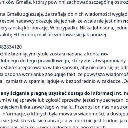
ników Gmaila, którzy powinni zachować szczególną ostroż
na Gmailu zgłaszają, że trafiają do nich wiadomości wygląd
dresowi nadawcy okazuje się jednak, że wcale nie jest nim
n
amerykańską korporację. W przypadku Nicka Johnsona, jedn
lutę Ethereum, mail prezentował się jak poniżej:
3982834120
oźnie brzmiącym tytule została nadana z konta
no-
podobnego do tego prawidłowego, który został wspomniany
została spreparowana w taki sposób, aby nie dało się jej od
Na osobną wzmiankę zasługuje fakt, że powyższa wiadomo
a i zamiast w spamie, ląduje w bezpośrednio w zakładce „O
gany ścigania pragną uzyskać dostęp do informacji nt. 
ymi w tej sprawie lub zgłosić sprzeciw, jesteśmy zachęcani 
iknięciem linka zawartego w mailu. Przenosi on nas na stro
 informacje, o których była mowa w wiadomości, a dostępu
. Jeśli ktoś da się nabrać, co w teorii nie jest trudne, jak
ginalnej, oszuści uzyskają dostęp do jego danych.