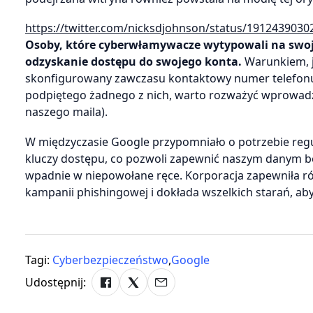
https://twitter.com/nicksdjohnson/status/191243903
Osoby, które cyberwłamywacze wytypowali na swoje 
odzyskanie dostępu do swojego konta.
Warunkiem, ja
skonfigurowany zawczasu kontaktowy numer telefonu l
podpiętego żadnego z nich, warto rozważyć wprowadzen
naszego maila).
W międzyczasie Google przypomniało o potrzebie regu
kluczy dostępu, co pozwoli zapewnić naszym danym be
wpadnie w niepowołane ręce. Korporacja zapewniła ró
kampanii phishingowej i dokłada wszelkich starań, ab
Tagi:
Cyberbezpieczeństwo
,
Google
Udostępnij: