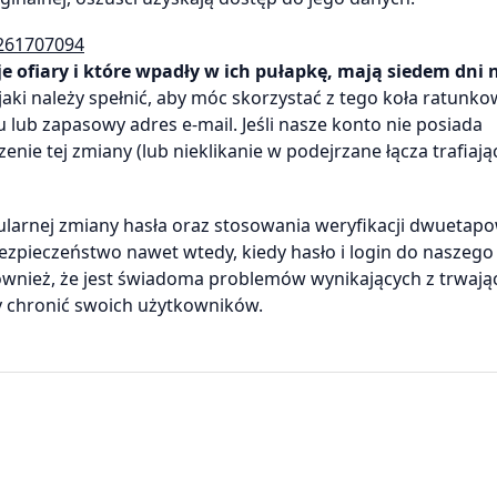
0261707094
ofiary i które wpadły w ich pułapkę, mają siedem dni 
ki należy spełnić, aby móc skorzystać z tego koła ratunko
ub zapasowy adres e-mail. Jeśli nasze konto nie posiada
ie tej zmiany (lub nieklikanie w podejrzane łącza trafiają
larnej zmiany hasła oraz stosowania weryfikacji dwuetapo
zpieczeństwo nawet wtedy, kiedy hasło i login do naszego 
wnież, że jest świadoma problemów wynikających z trwają
y chronić swoich użytkowników.