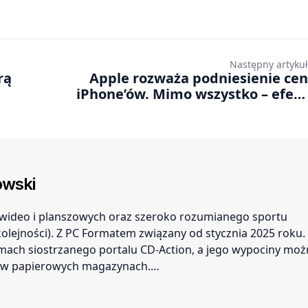
Następny artykuł
rą
Apple rozważa podniesienie cen
iPhone’ów. Mimo wszystko – efekt
Trumpa?
wski
r wideo i planszowych oraz szeroko rozumianego sportu
 kolejności). Z PC Formatem związany od stycznia 2025 roku.
amach siostrzanego portalu CD-Action, a jego wypociny mo
ć w papierowych magazynach.…