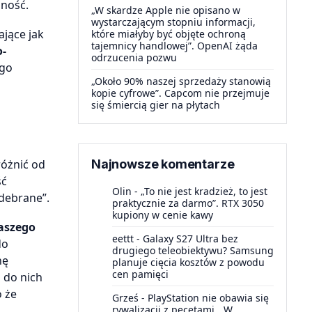
ność.
„W skardze Apple nie opisano w
wystarczającym stopniu informacji,
ające jak
które miałyby być objęte ochroną
tajemnicy handlowej”. OpenAI żąda
o-
odrzucenia pozwu
ego
„Około 90% naszej sprzedaży stanowią
kopie cyfrowe”. Capcom nie przejmuje
się śmiercią gier na płytach
różnić od
Najnowsze komentarze
ść
Olin
-
„To nie jest kradzież, to jest
debrane”.
praktycznie za darmo”. RTX 3050
kupiony w cenie kawy
naszego
eettt
-
Galaxy S27 Ultra bez
do
drugiego teleobiektywu? Samsung
nę
planuje cięcia kosztów z powodu
cen pamięci
 do nich
o że
Grześ
-
PlayStation nie obawia się
rywalizacji z pecetami. „W