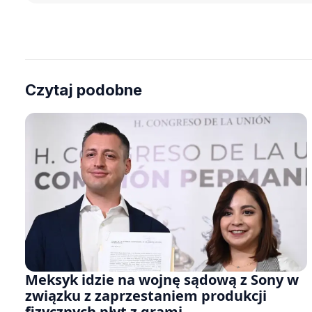
Czytaj podobne
Meksyk idzie na wojnę sądową z Sony w
związku z zaprzestaniem produkcji
fizycznych płyt z grami