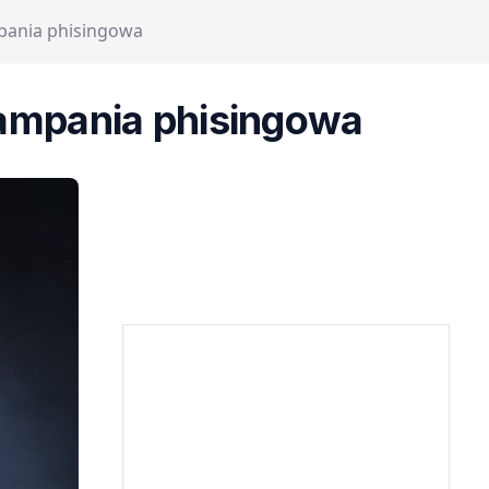
pania phisingowa
kampania phisingowa