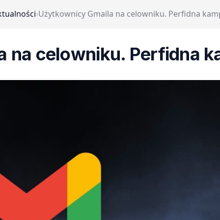
ktualności
›
Użytkownicy Gmaila na celowniku. Perfidna kam
 na celowniku. Perfidna 