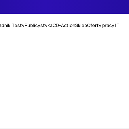
adniki
Testy
Publicystyka
CD-Action
Sklep
Oferty pracy IT