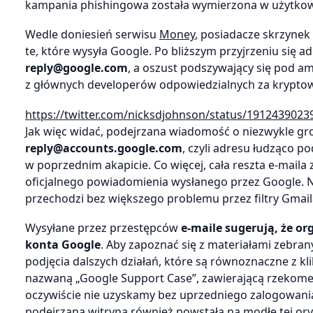
kampania phishingowa została wymierzona w użytkow
Wedle doniesień serwisu
Money
, posiadacze skrzynek 
te, które wysyła Google. Po bliższym przyjrzeniu się a
reply@google.com
, a oszust podszywający się pod 
z głównych developerów odpowiedzialnych za kryptowa
https://twitter.com/nicksdjohnson/status/191243902
Jak więc widać, podejrzana wiadomość o niezwykle gr
reply@accounts.google.com
, czyli adresu łudząco 
w poprzednim akapicie. Co więcej, cała reszta e-maila 
oficjalnego powiadomienia wysłanego przez Google. 
przechodzi bez większego problemu przez filtry Gmail
Wysyłane przez przestępców
e-maile sugerują, że or
konta Google
. Aby zapoznać się z materiałami zebran
podjęcia dalszych działań, które są równoznaczne z kl
nazwaną „Google Support Case”, zawierającą rzekome
oczywiście nie uzyskamy bez uprzedniego zalogowania się
podejrzana witryna również powstała na modłę tej ory