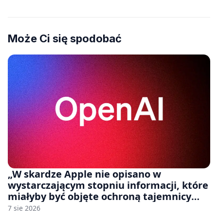
Może Ci się spodobać
„W skardze Apple nie opisano w
wystarczającym stopniu informacji, które
miałyby być objęte ochroną tajemnicy
handlowej”. OpenAI żąda odrzucenia
7 sie 2026