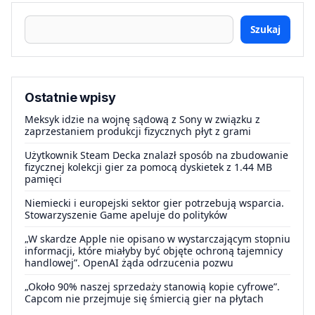
Szukaj
Ostatnie wpisy
Meksyk idzie na wojnę sądową z Sony w związku z
zaprzestaniem produkcji fizycznych płyt z grami
Użytkownik Steam Decka znalazł sposób na zbudowanie
fizycznej kolekcji gier za pomocą dyskietek z 1.44 MB
pamięci
Niemiecki i europejski sektor gier potrzebują wsparcia.
Stowarzyszenie Game apeluje do polityków
„W skardze Apple nie opisano w wystarczającym stopniu
informacji, które miałyby być objęte ochroną tajemnicy
handlowej”. OpenAI żąda odrzucenia pozwu
„Około 90% naszej sprzedaży stanowią kopie cyfrowe”.
Capcom nie przejmuje się śmiercią gier na płytach