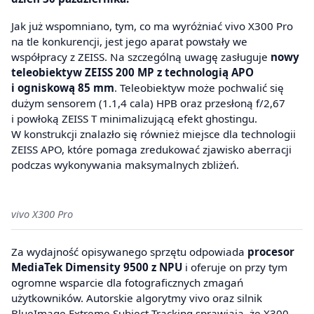
Jak już wspomniano, tym, co ma wyróżniać vivo X300 Pro
na tle konkurencji, jest jego aparat powstały we
współpracy z ZEISS. Na szczególną uwagę zasługuje
nowy
teleobiektyw ZEISS 200 MP z technologią APO
i ogniskową 85 mm
. Teleobiektyw może pochwalić się
dużym sensorem (1.1,4 cala) HPB oraz przesłoną f/2,67
i powłoką ZEISS T minimalizującą efekt ghostingu.
W konstrukcji znalazło się również miejsce dla technologii
ZEISS APO, które pomaga zredukować zjawisko aberracji
podczas wykonywania maksymalnych zbliżeń.
vivo X300 Pro
Za wydajność opisywanego sprzętu odpowiada
procesor
MediaTek Dimensity 9500 z NPU
i oferuje on przy tym
ogromne wsparcie dla fotograficznych zmagań
użytkowników. Autorskie algorytmy vivo oraz silnik
BlueImage Extreme Subject-Tracking sprawiają, że X300