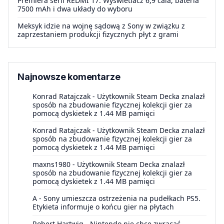
Premiera serii REDMI 17. Wyświetlacz 6,9 cala, bateria
7500 mAh i dwa układy do wyboru
Meksyk idzie na wojnę sądową z Sony w związku z
zaprzestaniem produkcji fizycznych płyt z grami
Najnowsze komentarze
Konrad Ratajczak
-
Użytkownik Steam Decka znalazł
sposób na zbudowanie fizycznej kolekcji gier za
pomocą dyskietek z 1.44 MB pamięci
Konrad Ratajczak
-
Użytkownik Steam Decka znalazł
sposób na zbudowanie fizycznej kolekcji gier za
pomocą dyskietek z 1.44 MB pamięci
maxns1980
-
Użytkownik Steam Decka znalazł
sposób na zbudowanie fizycznej kolekcji gier za
pomocą dyskietek z 1.44 MB pamięci
A
-
Sony umieszcza ostrzeżenia na pudełkach PS5.
Etykieta informuje o końcu gier na płytach
Robert Hartwig
-
Nintendo nie chce zwracać